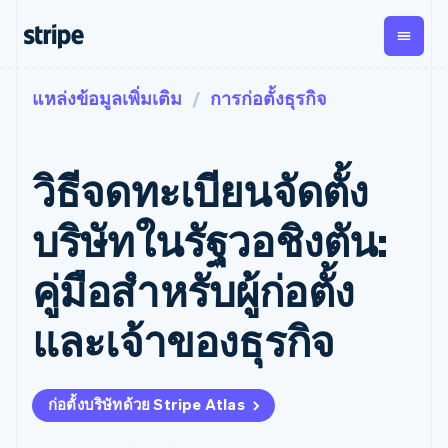
แหล่งข้อมูลเพิ่มเติม
การก่อตั้งธุรกิจ
ตามขั้น
เอกสารประกอบ
เรียนรู้
การชำระเงิน
รายรับ
การ
แพลตฟอ
จัดการ
และ
องค์กร
Stripe Docs
บล็อก
เงิน
มาร์เก็ต
Payments
Billing
ธุรกิจสตาร์ทอัพ
ข้อมูลอ้างอิงเกี่ยวกับ API
เรื่องราวจากลูกค้า
วิธีจดทะเบียนจัดตั้ง
การชำระเงิน
รายรับตาม
เพลส
ไลบรารีและ SDK
คู่มือ
ออนไลน์
แบบแผนล่วง
Stripe Apps
Global
Payment links
หน้า
Metronome
Payouts
Conne
บริษัทในรัฐวอชิงตัน:
การชำร
ตามกรณีใช้งาน
การชำระเงิน
การเรียกเก็บ
เบิกจ่าย
เงินสำห
การสนับสนุน
แบบไม่ต้อง
เงินตามการ
ให้กับ
คู่มือสำหรับผู้ก่อตั้ง
แพลตฟอ
คู่มือ
การค้าแบบใช้เอเจนต์
เขียนโค้ด
Checkout
ใช้งาน
การชำระเงิน
บุคคลที่
อีคอมเมิร์ซ
รับการสนับสนุน
UI การชำระ
ตามรอบบิล
สาม
บริการทางการเงินที่ผสาน
รับการชำระเงินออนไลน์
แพ็กเกจการสนับสนุนที่ได้
การจัดการ
และเจ้าของธุรกิจ
เงินสำเร็จรูป
รวมในตัว
ติดตั้งใช้งานการชำระเงิน
รับการจัดการ
การชำระเงิน
Elements
การทำงานอัตโนมัติด้าน
สำเร็จรูป
บริการเฉพาะทาง
องค์ประกอบ UI
ตามรอบบิล
Invoicing
การเงิน
สร้างแพลตฟอร์มหรือ
ครั้งเดียวหรือ
ที่ยืดหยุ่น
ธุรกิจทั่วโลก
มาร์เก็ตเพลส
ตามแบบแผน
วิธีการชำระ
ก่อตั้งบริษัทด้วย Stripe Atlas
การชำระเงินในแอป
จัดการการชำระเงินตาม
เงิน
ล่วงหน้า
Tax
มาร์เก็ตเพลส
รอบบิล
เข้าถึงได้
คิดภาษีการ
บริษัท
การจัดการเงิน
เสนอการเรียกเก็บเงินตาม