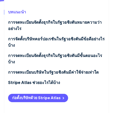
พาร์ทเนอร์
การก่อตั้งบริษัทสตาร์ทอัพ
Stripe App Marketplace
บทแนะนำ
Climate
การขจัดคาร์บอน
การจดทะเบียนจัดตั้งธุรกิจในรัฐวอชิงตันหมายความว่า
อย่างไร
การจัดตั้งบริษัทคอร์ปอเรชันในรัฐวอชิงตันมีข้อดีอย่างไร
บ้าง
Stripe Sessions 2026
ดูว่า Stripe กำลังสร้างโครงสร้างพื้นฐานระบบเศรษฐกิจสำหรับ
การจดทะเบียนจัดตั้งธุรกิจในรัฐวอชิงตันมีขั้นตอนอะไร
AI อย่างไร
รับชมเลย
บ้าง
เลือกประเภทบริษัทคอร์ปอเรชันของคุณ
การจดทะเบียนบริษัทในรัฐวอชิงตันมีค่าใช้จ่ายเท่าใด
ตรวจสอบและจองชื่อธุรกิจ
Stripe Atlas ช่วยอะไรได้บ้าง
แต่งตั้งตัวแทนที่จดทะเบียน
การสมัครใช้งาน Atlas
ก่อตั้งบริษัทด้วย Stripe Atlas
ตัดสินใจเลือกโครงสร้างหุ้นเริ่มต้นของคุณ
การรับชำระเงินและการธนาคารก่อนที่จะได้รับ EIN ของ
คุณ