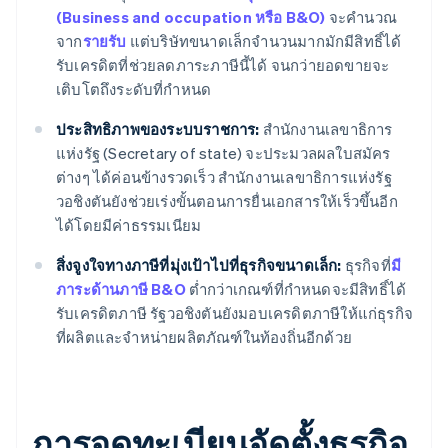
(Business and occupation หรือ B&O)
จะคำนวณ
จาก
รายรับ
แต่บริษัทขนาดเล็กจำนวนมากมักมีสิทธิ์ได้
รับเครดิตที่ช่วยลดภาระภาษีนี้ได้ จนกว่ายอดขายจะ
เติบโตถึงระดับที่กำหนด
ประสิทธิภาพของระบบราชการ:
สำนักงานเลขาธิการ
แห่งรัฐ (Secretary of state) จะประมวลผลใบสมัคร
ต่างๆ ได้ค่อนข้างรวดเร็ว สำนักงานเลขาธิการแห่งรัฐ
วอชิงตันยังช่วยเร่งขั้นตอนการยื่นเอกสารให้เร็วขึ้นอีก
ได้โดยมีค่าธรรมเนียม
สิ่งจูงใจทางภาษีที่มุ่งเป้าไปที่ธุรกิจขนาดเล็ก:
ธุรกิจที่
มี
ภาระด้านภาษี B&O
ต่ำกว่าเกณฑ์ที่กำหนดจะมีสิทธิ์ได้
รับเครดิตภาษี รัฐวอชิงตันยังมอบเครดิตภาษีให้แก่ธุรกิจ
ที่ผลิตและจำหน่ายผลิตภัณฑ์ในท้องถิ่นอีกด้วย
การจดทะเบียนจัดตั้งธุรกิจ