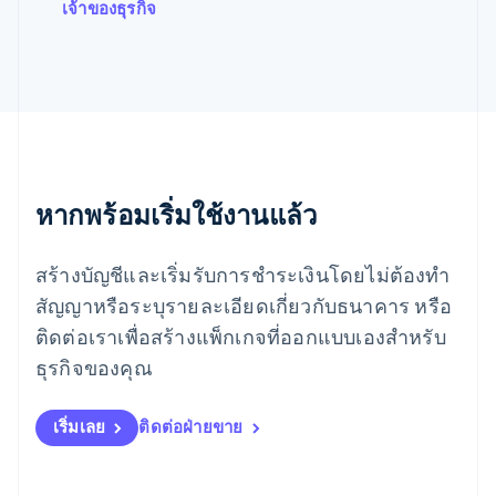
มาเลเซีย
เจ้าของธุรกิจ
English
简体中文
เม็กซิโก
Español
English
ยิบรอลตาร์
English
เยอรมนี
Deutsch
English
โรมาเนีย
หากพร้อมเริ่มใช้งานแล้ว
English
ลักเซมเบิร์ก
Français
Deutsch
English
สร้างบัญชีและเริ่มรับการชำระเงินโดยไม่ต้องทำ
ลัตเวีย
English
สัญญาหรือระบุรายละเอียดเกี่ยวกับธนาคาร หรือ
ลิกเตนสไตน์
ติดต่อเราเพื่อสร้างแพ็กเกจที่ออกแบบเองสำหรับ
Deutsch
English
ลิทัวเนีย
ธุรกิจของคุณ
English
สเปน
เริ่มเลย
ติดต่อฝ่ายขาย
Español
English
สโลวาเกีย
English