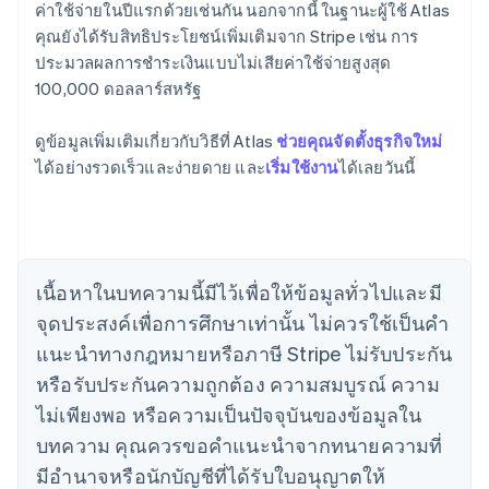
ค่าใช้จ่ายในปีแรกด้วยเช่นกัน นอกจากนี้ ในฐานะผู้ใช้ Atlas
คุณยังได้รับสิทธิประโยชน์เพิ่มเติมจาก Stripe เช่น การ
ประมวลผลการชำระเงินแบบไม่เสียค่าใช้จ่ายสูงสุด
100,000 ดอลลาร์สหรัฐ
กรีซ
English
เขตบริหารพิเศษฮ่องกง ประเทศจีน
ดูข้อมูลเพิ่มเติมเกี่ยวกับวิธีที่ Atlas
ช่วยคุณจัดตั้งธุรกิจใหม่
English
简体中文
ได้อย่างรวดเร็วและง่ายดาย และ
เริ่มใช้งาน
ได้เลยวันนี้
แคนาดา
English
Français
โครเอเชีย
English
Italiano
จีนแผ่นดินใหญ่
เนื้อหาในบทความนี้มีไว้เพื่อให้ข้อมูลทั่วไปและมี
简体中文
English
ไซปรัส
จุดประสงค์เพื่อการศึกษาเท่านั้น ไม่ควรใช้เป็นคํา
English
แนะนําทางกฎหมายหรือภาษี Stripe ไม่รับประกัน
ญี่ปุ่น
หรือรับประกันความถูกต้อง ความสมบูรณ์ ความ
日本語
English
เดนมาร์ก
ไม่เพียงพอ หรือความเป็นปัจจุบันของข้อมูลใน
English
บทความ คุณควรขอคําแนะนําจากทนายความที่
ไทย
ไทย
English
มีอํานาจหรือนักบัญชีที่ได้รับใบอนุญาตให้