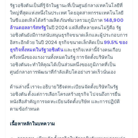
นำข้อบังคับมาปรับใช้และจัดการประชุมองค์กร
รัฐวอชิงตันเป็นที่รู้จักในฐานะที่เป็นศูนย์กลางเทคโนโลยีที่
การซื้อหุ้นของผู้ก่อตั้งแบบไร้เงินสด
ใหญ่ที่สุดแห่งหนึ่งในประเทศ โดยอุตสาหกรรมเทคโนโลยี
ลงทะเบียนภาษีและใบอนุญาตในรัฐวอชิงตัน
ในซีแอตเทิลได้สร้างผลิตภัณฑ์มวลรวมภูมิภาค
148,900
การยื่นเอกสารการเลือกสถานะภาษี 83(b) อัตโนมัติ
รักษาการปฏิบัติตามข้อกำหนดขององค์กรและยื่น
ล้านดอลลาร์สหรัฐ
ในปี 2024 แต่สิ่งที่หลายคนไม่รู้คือ รัฐ
รายงานประจำปีของคุณ
เอกสารทางกฎหมายของบริษัทระดับโลก
วอชิงตันยังมีการสนับสนุนธุรกิจขนาดเล็กและผู้ประกอบการ
อิสระอีกด้วย ในปี 2024 ธุรกิจขนาดเล็กคิดเป็น
99.5% ของ
Stripe Payments ฟรีหนึ่งปี พร้อมเครดิตและส่วนลด
ธุรกิจทั้งหมดในรัฐวอชิงตัน
และธุรกิจเหล่านี้จ้างคนเกือบ
สำหรับพาร์ทเนอร์มูลค่า 50,000 ดอลลาร์สหรัฐ
ครึ่งหนึ่งของแรงงานทั้งหมดในรัฐ การจัดตั้งบริษัทใน
วอชิงตันจะทำให้คุณได้เป็นส่วนหนึ่งของภูมิภาคที่เป็น
ศูนย์กลางการพัฒนาที่กำลังเติบโตอย่างรวดเร็วนั่นเอง
ด้านล่างนี้ เราจะอธิบายวิธีจดทะเบียนจัดตั้งบริษัทในรัฐ
วอชิงตัน ตั้งแต่การเลือกโครงสร้างธุรกิจ ไปจนถึงการยื่น
หนังสือสำคัญการจดทะเบียนจัดตั้งบริษัท และการปฏิบัติ
ตามข้อกำหนด
เนื้อหาหลักในบทความ