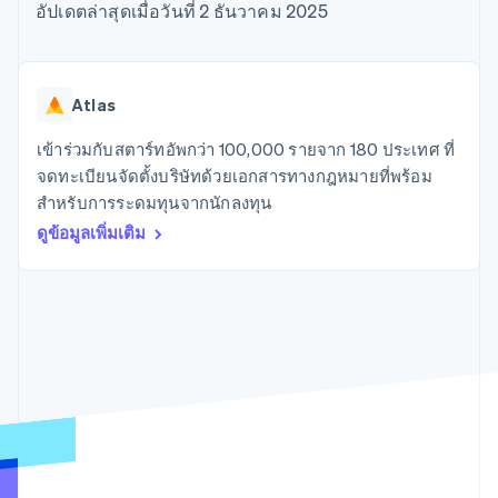
มากกว่า 125
ขายและ VAT
อัปเดตล่าสุดเมื่อวันที่ 2 ธันวาคม 2025
แพลตฟอร์ม
การใช้งาน
รายการ
Authorization
อัตโนมัติ
Revenue
แผนงานผลิตภัณฑ์
SaaS
ออกบัตรที่มีสเตเบิลคอยน์
Boost
Recognition
การประชุมประจำปีแบบ
รองรับอยู่
ยกระดับการ
เซสชัน
จัดเตรียมและจัดการ
ระบบ
ยอมรับการ
ตำแหน่งงาน
บริการด้วยเอเจนต์
Atlas
อัตโนมัติ
ชำระเงิน
Link
ห้องข่าว
ตามอุตสาหกรรม
การชำระเงินที่
สำหรับการ
Stripe
Stripe Press
เข้าร่วมกับสตาร์ทอัพกว่า 100,000 รายจาก 180 ประเทศ ที่
Sigma
รวดเร็วขึ้น
ทำบัญชี
รายงานที่
บริษัท AI
จดทะเบียนจัดตั้งบริษัทด้วยเอกสารทางกฎหมายที่พร้อม
แหล่งข้อมูล
ออกแบบเอง
แวดวงครีเอเตอร์
สำหรับการระดมทุนจากนักลงทุน
Data
เกม
การติดต่อ
Pipeline
ดูข้อมูลเพิ่มเติม
การบริการ การเดินทาง
การเชื่อมต่อการทำงาน
การซิงค์
และสันทนาการ
แอป
ติดต่อฝ่ายขาย
ข้อมูล
ประกันภัย
ตัวอย่างโค้ด
สมัครเป็นพาร์ทเนอร์
สื่อและความบันเทิง
บล็อกของนักพัฒนา
องค์กรไม่แสวงผลกำไร
สถานะ API
บริการเฉพาะทาง
ภาครัฐ
เพิ่มเติม
ธุรกิจค้าปลีก
Product roadmap
ดูสิ่งที่กำลังจะมาถึง
Radar
ระบบนิเวศ
การป้องกันการฉ้อโกง
Atlas