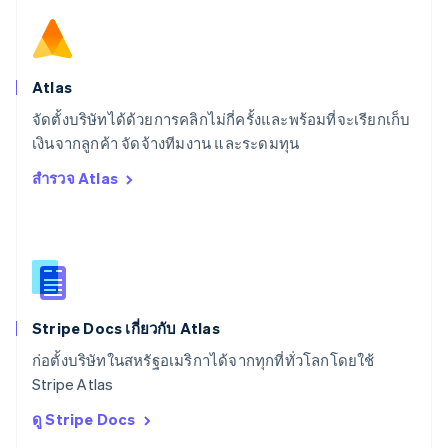
สโลวีเนีย
English
Italiano
สวิตเซอร์แลนด์
Deutsch
Français
Italiano
English
สวีเดน
Atlas
Svenska
English
จัดตั้งบริษัทได้ด้วยการคลิกไม่กี่ครั้งและพร้อมที่จะเรียกเก็บ
สหรัฐอเมริกา
English
Español
简体中文
เงินจากลูกค้า จัดจ้างทีมงาน และระดมทุน
สหรัฐอาหรับเอมิเรตส์
สำรวจ Atlas
English
สหราชอาณาจักร
English
สาธารณรัฐเช็ก
English
สิงคโปร์
English
简体中文
Stripe Docs เกี่ยวกับ Atlas
ออสเตรเลีย
English
ก่อตั้งบริษัทในสหรัฐอเมริกาได้จากทุกที่ทั่วโลกโดยใช้
ออสเตรีย
Stripe Atlas
Deutsch
English
อิตาลี
ดู Stripe Docs
Italiano
English