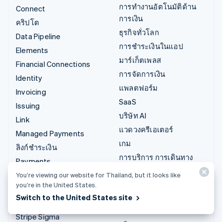
การทำงานอัตโนมัติด้าน
Connect
การเงิน
คริปโต
ธุรกิจทั่วโลก
Data Pipeline
การชำระเงินในแอป
Elements
มาร์เก็ตเพลส
Financial Connections
การจัดการเงิน
Identity
แพลตฟอร์ม
Invoicing
SaaS
Issuing
บริษัท AI
Link
แวดวงครีเอเตอร์
Managed Payments
เกม
ลิงก์ชำระเงิน
การบริการ การเดินทาง
Payments
และสันทนาการ
Payouts
You’re viewing our website for Thailand, but it looks like
ประกันภัย
you’re in the United States.
Radar
สื่อและความบันเทิง
Switch to the United States site
Revenue Recognition
องค์กรไม่แสวงผลกำไร
Stripe Sigma