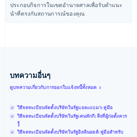
นอร์เวย์
ประกอบกิจการในเขตอํานาจศาลเพื่อรับคําแนะ
English
นิวซีแลนด์
นําที่ตรงกับสถานการณ์ของคุณ
English
เนเธอร์แลนด์
Nederlands
English
บราซิล
Português
English
บัลแกเรีย
English
เบลเยียม
Nederlands
Français
Deutsch
English
บทความอื่นๆ
โปรตุเกส
Português
English
ดูบทความเกี่ยวกับการออกใบแจ้งหนี้ทั้งหมด
โปแลนด์
English
ฝรั่งเศส
Français
English
วิธีจดทะเบียนจัดตั้งบริษัทในรัฐแอละแบมา: คู่มือ
ฟินแลนด์
วิธีจดทะเบียนจัดตั้งบริษัทในรัฐเคนทักกี: สิ่งที่ผู้ก่อตั้งควร
English
Svenska
รู้
มอลตา
English
วิธีจดทะเบียนจัดตั้งบริษัทในรัฐอิลลินอยส์: คู่มือสำหรับ