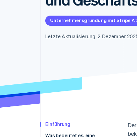
Optimierung der
Datensynchronisier
Autorisierungsraten
Link
Beschleunigter Bezahlvorgang
Unternehmensgründung mit Stripe At
Financial Connections
Verbundene Finanzdaten
Letzte Aktualisierung: 2. Dezember 202
Einführung
Der
bek
Was bedeutet es, eine