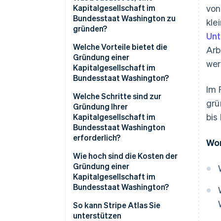
Kapitalgesellschaft im
vo
Bundesstaat Washington zu
kle
gründen?
Un
Welche Vorteile bietet die
Arb
Gründung einer
wer
Kapitalgesellschaft im
Bundesstaat Washington?
Im 
Welche Schritte sind zur
grü
Gründung Ihrer
bis
Kapitalgesellschaft im
Bundesstaat Washington
erforderlich?
Wor
Wahl Ihrer Unternehmensform
Wie hoch sind die Kosten der
Gründung einer
Unternehmensnamen prüfen
Kapitalgesellschaft im
und reservieren
Bundesstaat Washington?
Registrierte Vertretung
So kann Stripe Atlas Sie
benennen
unterstützen