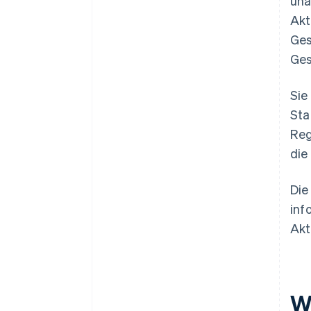
una
Akt
Ges
Ges
Sie
Sta
Reg
die
Die
inf
Akt
W