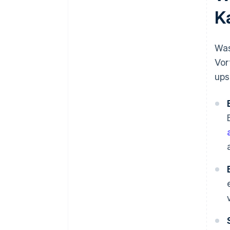
K
Was
Vor
ups 