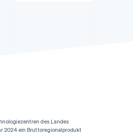
Stripe-Sessions 2026
Erfahren Sie, wie Stripe
Lösungen für die
Wirtschaftsinfrastruktur
für KI aufbaut.
Jetzt ansehen
chnologiezentren des Landes
hr 2024 ein Bruttoregionalprodukt