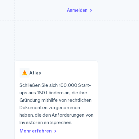
Anmelden
Ressourcen
Ecosystem
Kontakt
nd Marktplätze
Mehr
App-Integrationen
Partner
Sales-Team kontaktieren
Product roadmap
Code-Beispiele
Stripe App-Marktplatz
Partner werden
Ausblick
 Plattformen
Entwickler-Blog
 platforms
eit
API-Status
Radar
Betrugsprävention
eistungen
Atlas
Atlas
onen
virtuelle Karten
Start-up-Gründung
Schließen Sie sich 100.000 Start-
ups aus 180 Ländern an, die ihre
Climate
CO₂-Entnahme
Gründung mithilfe von rechtlichen
Dokumenten vorgenommen
Identity
Online-Identitätsprüfung
haben, die den Anforderungen von
Investoren entsprechen.
Mehr erfahren