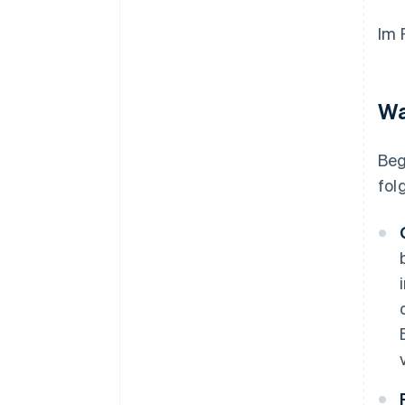
Im 
Wa
Beg
fol