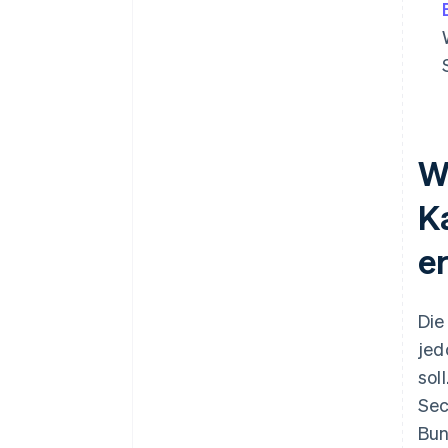
W
K
e
Di
jed
sol
Sec
Bun