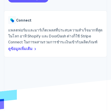
มากกว่า 125
ขายและ VAT
แพลตฟอร์ม
การใช้งาน
รายการ
Authorization
อัตโนมัติ
Revenue
แผนงานผลิตภัณฑ์
SaaS
ออกบัตรที่มีสเตเบิลคอยน์
Boost
Recognition
การประชุมประจำปีแบบ
รองรับอยู่
ยกระดับการ
เซสชัน
จัดเตรียมและจัดการ
ระบบ
ยอมรับการ
Connect
ตำแหน่งงาน
บริการด้วยเอเจนต์
อัตโนมัติ
ชำระเงิน
Link
ห้องข่าว
ตามอุตสาหกรรม
การชำระเงินที่
สำหรับการ
Stripe
Stripe Press
แพลตฟอร์มและมาร์เก็ตเพลสที่ประสบความสำเร็จมากที่สุด
Sigma
รวดเร็วขึ้น
ทำบัญชี
ในโลก อาทิ Shopify และ DoorDash ต่างก็ใช้ Stripe
รายงานที่
บริษัท AI
Connect ในการผสานรวมการชำระเงินเข้ากับผลิตภัณฑ์
แหล่งข้อมูล
ออกแบบเอง
แวดวงครีเอเตอร์
Data
เกม
การติดต่อ
ดูข้อมูลเพิ่มเติม
Pipeline
การบริการ การเดินทาง
การเชื่อมต่อการทำงาน
การซิงค์
และสันทนาการ
แอป
ติดต่อฝ่ายขาย
ข้อมูล
ประกันภัย
ตัวอย่างโค้ด
สมัครเป็นพาร์ทเนอร์
สื่อและความบันเทิง
บล็อกของนักพัฒนา
องค์กรไม่แสวงผลกำไร
สถานะ API
บริการเฉพาะทาง
ภาครัฐ
เพิ่มเติม
ธุรกิจค้าปลีก
Product roadmap
ดูสิ่งที่กำลังจะมาถึง
Radar
ระบบนิเวศ
การป้องกันการฉ้อโกง
Atlas