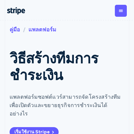
คู่มือ
แพลตฟอร์ม
ตามขั้น
เอกสารประกอบ
เรียนรู้
การชำระเงิน
รายรับ
การ
แพลตฟอ
จัดการ
และ
องค์กร
Stripe Docs
บล็อก
เงิน
มาร์เก็ต
Payments
Billing
ธุรกิจสตาร์ทอัพ
ข้อมูลอ้างอิงเกี่ยวกับ API
เรื่องราวจากลูกค้า
วิธีสร้างทีมการ
การชำระเงิน
รายรับตาม
เพลส
ไลบรารีและ SDK
คู่มือ
ออนไลน์
แบบแผนล่วง
Stripe Apps
Global
Payment links
หน้า
Metronome
Payouts
Conne
ชำระเงิน
การชำร
ตามกรณีใช้งาน
การชำระเงิน
การเรียกเก็บ
เบิกจ่าย
เงินสำห
การสนับสนุน
แบบไม่ต้อง
เงินตามการ
ให้กับ
แพลตฟอ
คู่มือ
การค้าแบบใช้เอเจนต์
เขียนโค้ด
Checkout
ใช้งาน
การชำระเงิน
บุคคลที่
อีคอมเมิร์ซ
รับการสนับสนุน
UI การชำระ
ตามรอบบิล
สาม
บริการทางการเงินที่ผสาน
รับการชำระเงินออนไลน์
แพ็กเกจการสนับสนุนที่ได้
แพลตฟอร์มซอฟต์แวร์สามารถจัดโครงสร้างทีม
การจัดการ
เงินสำเร็จรูป
รวมในตัว
ติดตั้งใช้งานการชำระเงิน
รับการจัดการ
การชำระเงิน
Elements
เพื่อเปิดตัวและขยายธุรกิจการชำระเงินได้
การทำงานอัตโนมัติด้าน
สำเร็จรูป
บริการเฉพาะทาง
องค์ประกอบ UI
ตามรอบบิล
Invoicing
การเงิน
สร้างแพลตฟอร์มหรือ
อย่างไร
ครั้งเดียวหรือ
ที่ยืดหยุ่น
ธุรกิจทั่วโลก
มาร์เก็ตเพลส
ตามแบบแผน
วิธีการชำระ
การชำระเงินในแอป
จัดการการชำระเงินตาม
เงิน
ล่วงหน้า
Tax
มาร์เก็ตเพลส
รอบบิล
เข้าถึงได้
คิดภาษีการ
บริษัท
เริ่มใช้งาน Stripe
การจัดการเงิน
เสนอการเรียกเก็บเงินตาม