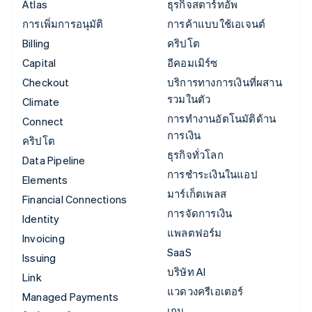
Atlas
ธุรกิจสตาร์ทอัพ
การเพิ่มการอนุมัติ
การค้าแบบใช้เอเจนต์
Billing
คริปโต
Capital
อีคอมเมิร์ซ
Checkout
บริการทางการเงินที่ผสาน
รวมในตัว
Climate
การทำงานอัตโนมัติด้าน
Connect
การเงิน
คริปโต
ธุรกิจทั่วโลก
Data Pipeline
การชำระเงินในแอป
Elements
มาร์เก็ตเพลส
Financial Connections
การจัดการเงิน
Identity
แพลตฟอร์ม
Invoicing
SaaS
Issuing
บริษัท AI
Link
แวดวงครีเอเตอร์
Managed Payments
เกม