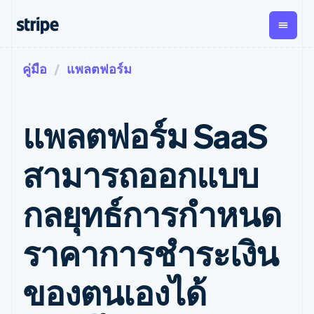
คู่มือ
แพลตฟอร์ม
ตามขั้น
เอกสารประกอบ
เรียนรู้
การชำระเงิน
รายรับ
การ
แพลตฟอ
จัดการ
และ
องค์กร
Stripe Docs
บล็อก
เงิน
มาร์เก็ต
Payments
Billing
ธุรกิจสตาร์ทอัพ
ข้อมูลอ้างอิงเกี่ยวกับ API
เรื่องราวจากลูกค้า
แพลตฟอร์ม SaaS
การชำระเงิน
รายรับตาม
เพลส
ไลบรารีและ SDK
คู่มือ
ออนไลน์
แบบแผนล่วง
Stripe Apps
Global
Payment links
หน้า
Metronome
Payouts
Conne
สามารถออกแบบ
การชำร
ตามกรณีใช้งาน
การชำระเงิน
การเรียกเก็บ
เบิกจ่าย
เงินสำห
การสนับสนุน
แบบไม่ต้อง
เงินตามการ
ให้กับ
แพลตฟอ
คู่มือ
การค้าแบบใช้เอเจนต์
กลยุทธ์การกำหนด
เขียนโค้ด
Checkout
ใช้งาน
การชำระเงิน
บุคคลที่
อีคอมเมิร์ซ
รับการสนับสนุน
UI การชำระ
ตามรอบบิล
สาม
บริการทางการเงินที่ผสาน
รับการชำระเงินออนไลน์
แพ็กเกจการสนับสนุนที่ได้
การจัดการ
เงินสำเร็จรูป
รวมในตัว
ติดตั้งใช้งานการชำระเงิน
รับการจัดการ
ราคาการชำระเงิน
การชำระเงิน
Elements
การทำงานอัตโนมัติด้าน
สำเร็จรูป
บริการเฉพาะทาง
องค์ประกอบ UI
ตามรอบบิล
Invoicing
การเงิน
สร้างแพลตฟอร์มหรือ
ครั้งเดียวหรือ
ที่ยืดหยุ่น
ธุรกิจทั่วโลก
มาร์เก็ตเพลส
ของตนเองได้
ตามแบบแผน
วิธีการชำระ
การชำระเงินในแอป
จัดการการชำระเงินตาม
เงิน
ล่วงหน้า
Tax
มาร์เก็ตเพลส
รอบบิล
เข้าถึงได้
คิดภาษีการ
บริษัท
การจัดการเงิน
เสนอการเรียกเก็บเงินตาม