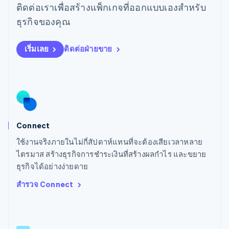
ติดต่อเราเพื่อสร้างแพ็กเกจที่ออกแบบเองสำหรับ
Deutsch
English
ลิทัวเนีย
ธุรกิจของคุณ
English
สเปน
เริ่มเลย
ติดต่อฝ่ายขาย
Español
English
สโลวาเกีย
English
สโลวีเนีย
English
Italiano
สวิตเซอร์แลนด์
Deutsch
Français
Italiano
English
สวีเดน
Connect
Svenska
English
ใช้งานจริงภายในไม่กี่สัปดาห์แทนที่จะต้องเสียเวลาหลาย
สหรัฐอเมริกา
English
Español
简体中文
ไตรมาส สร้างธุรกิจการชำระเงินที่สร้างผลกำไร และขยาย
สหรัฐอาหรับเอมิเรตส์
ธุรกิจได้อย่างง่ายดาย
English
สำรวจ Connect
สหราชอาณาจักร
English
สาธารณรัฐเช็ก
English
สิงคโปร์