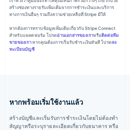
เราหวังว่าคู่มือนี้จะทำให้คุณเห็นภาพรวมกว้างๆ เกี่ยวกับวิธี
English
สร้างช่องทางรายรับเพิ่มเติมจากการชำระเงินและบริการ
ฝรั่งเศส
ทางการเงินอื่นๆ รวมถึงความช่วยเหลือที่ Stripe มีให้
Français
English
ฟินแลนด์
หากต้องการทราบข้อมูลเพิ่มเติมเกี่ยวกับ Stripe Connect
English
Svenska
มอลตา
สำหรับแพลตฟอร์ม โปรด
อ่านเอกสารของเรา
หรือ
ติดต่อทีม
English
ขายของเรา
หากคุณต้องการเริ่มรับชำระเงินทันที โปรด
ลง
มาเลเซีย
ทะเบียนบัญชี
English
简体中文
เม็กซิโก
Español
English
ยิบรอลตาร์
English
เยอรมนี
Deutsch
English
โรมาเนีย
หากพร้อมเริ่มใช้งานแล้ว
English
ลักเซมเบิร์ก
Français
Deutsch
English
สร้างบัญชีและเริ่มรับการชำระเงินโดยไม่ต้องทำ
ลัตเวีย
English
สัญญาหรือระบุรายละเอียดเกี่ยวกับธนาคาร หรือ
ลิกเตนสไตน์