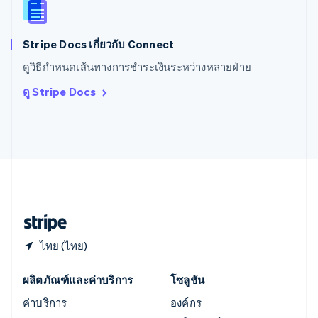
English
简体中文
ออสเตรเลีย
English
Stripe Docs เกี่ยวกับ Connect
ออสเตรีย
ดูวิธีกำหนดเส้นทางการชำระเงินระหว่างหลายฝ่าย
Deutsch
English
อิตาลี
ดู Stripe Docs
Italiano
English
อินเดีย
English
เอสโตเนีย
English
ไอร์แลนด์
English
ฮังการี
English
ไทย (ไทย)
ผลิตภัณฑ์และค่าบริการ
โซลูชัน
ค่าบริการ
องค์กร