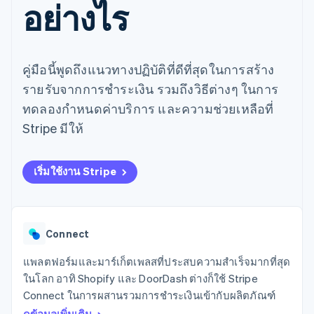
อย่างไร
มากกว่า 125
ขายและ VAT
แพลตฟอร์ม
การใช้งาน
รายการ
Authorization
อัตโนมัติ
Revenue
แผนงานผลิตภัณฑ์
SaaS
ออกบัตรที่มีสเตเบิลคอยน์
Boost
Recognition
การประชุมประจำปีแบบ
รองรับอยู่
ยกระดับการ
เซสชัน
จัดเตรียมและจัดการ
ระบบ
ยอมรับการ
ตำแหน่งงาน
บริการด้วยเอเจนต์
คู่มือนี้พูดถึงแนวทางปฏิบัติที่ดีที่สุดในการสร้าง
อัตโนมัติ
ชำระเงิน
Link
ห้องข่าว
ตามอุตสาหกรรม
การชำระเงินที่
สำหรับการ
Stripe
Stripe Press
รายรับจากการชำระเงิน รวมถึงวิธีต่างๆ ในการ
Sigma
รวดเร็วขึ้น
ทำบัญชี
รายงานที่
ทดลองกำหนดค่าบริการ และความช่วยเหลือที่
บริษัท AI
แหล่งข้อมูล
ออกแบบเอง
แวดวงครีเอเตอร์
Stripe มีให้
Data
เกม
การติดต่อ
Pipeline
การบริการ การเดินทาง
การเชื่อมต่อการทำงาน
การซิงค์
และสันทนาการ
แอป
ติดต่อฝ่ายขาย
เริ่มใช้งาน Stripe
ข้อมูล
ประกันภัย
ตัวอย่างโค้ด
สมัครเป็นพาร์ทเนอร์
สื่อและความบันเทิง
บล็อกของนักพัฒนา
องค์กรไม่แสวงผลกำไร
สถานะ API
บริการเฉพาะทาง
ภาครัฐ
เพิ่มเติม
Connect
ธุรกิจค้าปลีก
Product roadmap
ดูสิ่งที่กำลังจะมาถึง
แพลตฟอร์มและมาร์เก็ตเพลสที่ประสบความสำเร็จมากที่สุด
ในโลก อาทิ Shopify และ DoorDash ต่างก็ใช้ Stripe
Radar
ระบบนิเวศ
การป้องกันการฉ้อโกง
Connect ในการผสานรวมการชำระเงินเข้ากับผลิตภัณฑ์
Atlas