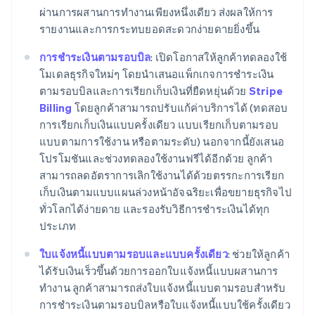
ผ่านการผสานการทำงานเพียงหนึ่งเดียว ส่งผลให้การ
รายงานและการกระทบยอดสะดวกง่ายดายยิ่งขึ้น
การชำระเงินตามรอบบิล
: เปิดโอกาสให้ลูกค้าทดลองใช้
โมเดลธุรกิจใหม่ๆ โดยนำเสนอแพ็กเกจการชำระเงิน
ตามรอบบิลและการเรียกเก็บเงินที่ยืดหยุ่นด้วย
Stripe
Billing
โดยลูกค้าสามารถปรับแก้ค่าบริการได้ (ทดสอบ
การเรียกเก็บเงินแบบครั้งเดียว แบบเรียกเก็บตามรอบ
แบบตามการใช้งาน หรือตามระดับ) นอกจากนี้ยังเสนอ
โปรโมชันและช่วงทดลองใช้งานฟรีได้อีกด้วย ลูกค้า
กรีซ
สามารถลดอัตราการเลิกใช้งานได้ด้วยตรรกะการเรียก
English
เก็บเงินตามแบบแผนล่วงหน้าอัจฉริยะเพื่อขยายธุรกิจไป
เขตบริหารพิเศษฮ่องกง ประเทศจีน
ทั่วโลกได้ง่ายดาย และรองรับวิธีการชำระเงินได้ทุก
English
简体中文
ประเภท
แคนาดา
English
Français
ใบแจ้งหนี้แบบตามรอบและแบบครั้งเดียว
: ช่วยให้ลูกค้า
โครเอเชีย
ได้รับเงินเร็วขึ้นด้วยการออกใบแจ้งหนี้แบบผสานการ
English
Italiano
จีนแผ่นดินใหญ่
ทำงาน ลูกค้าสามารถส่งใบแจ้งหนี้แบบตามรอบสำหรับ
简体中文
English
การชำระเงินตามรอบบิลหรือใบแจ้งหนี้แบบใช้ครั้งเดียว
ไซปรัส