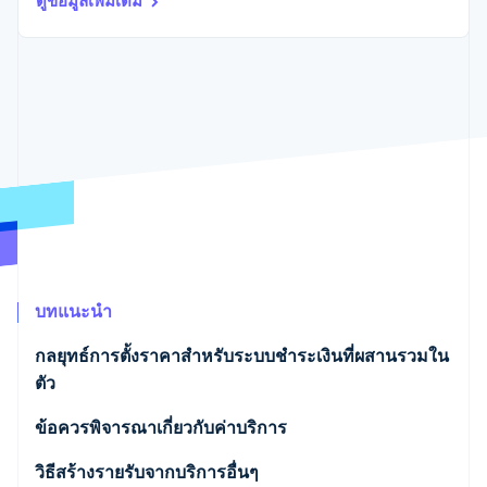
ดูข้อมูลเพิ่มเติม
พาร์ทเนอร์
การก่อตั้งบริษัทสตาร์ทอัพ
Stripe App Marketplace
Climate
การขจัดคาร์บอน
Stripe Sessions 2026
ดูว่า Stripe กำลังสร้างโครงสร้างพื้นฐานระบบเศรษฐกิจสำหรับ
AI อย่างไร
รับชมเลย
บทแนะนำ
กลยุทธ์การตั้งราคาสำหรับระบบชำระเงินที่ผสานรวมใน
ตัว
ข้อควรพิจารณาเกี่ยวกับค่าบริการ
วิธีสร้างรายรับจากบริการอื่นๆ