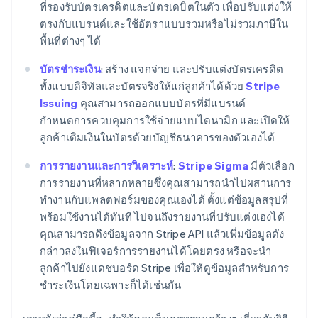
ที่รองรับบัตรเครดิตและบัตรเดบิตในตัว เพื่อปรับแต่งให้
English
ตรงกับแบรนด์และใช้อัตราแบบรวมหรือไม่รวมภาษีใน
ญี่ปุ่น
พื้นที่ต่างๆ ได้
日本語
English
เดนมาร์ก
บัตรชำระเงิน
: สร้าง แจกจ่าย และปรับแต่งบัตรเครดิต
English
ไทย
ทั้งแบบดิจิทัลและบัตรจริงให้แก่ลูกค้าได้ด้วย
Stripe
ไทย
English
Issuing
คุณสามารถออกแบบบัตรที่มีแบรนด์
นอร์เวย์
กำหนดการควบคุมการใช้จ่ายแบบไดนามิก และเปิดให้
English
ลูกค้าเติมเงินในบัตรด้วยบัญชีธนาคารของตัวเองได้
นิวซีแลนด์
English
การรายงานและการวิเคราะห์
:
Stripe Sigma
มีตัวเลือก
เนเธอร์แลนด์
การรายงานที่หลากหลายซึ่งคุณสามารถนำไปผสานการ
Nederlands
English
ทำงานกับแพลตฟอร์มของคุณเองได้ ตั้งแต่ข้อมูลสรุปที่
บราซิล
พร้อมใช้งานได้ทันที ไปจนถึงรายงานที่ปรับแต่งเองได้
Português
English
บัลแกเรีย
คุณสามารถดึงข้อมูลจาก Stripe API แล้วเพิ่มข้อมูลดัง
English
กล่าวลงในฟีเจอร์การรายงานได้โดยตรง หรือจะนำ
เบลเยียม
ลูกค้าไปยังแดชบอร์ด Stripe เพื่อให้ดูข้อมูลสำหรับการ
Nederlands
Français
Deutsch
English
ชำระเงินโดยเฉพาะก็ได้เช่นกัน
โปรตุเกส
Português
English
โปแลนด์