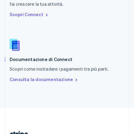
Repubblica Ceca
fai crescere la tua attività.
English
Scopri Connect
Romania
English
Singapore
English
简体中文
Slovacchia
English
Slovenia
English
Italiano
Documentazione di Connect
Spagna
Scopri come instradare i pagamenti tra più parti.
Español
English
Stati Uniti
Consulta la documentazione
English
Español
简体中文
Svezia
Svenska
English
Svizzera
Deutsch
Français
Italiano
English
Thailandia
ไทย
English
Ungheria
English