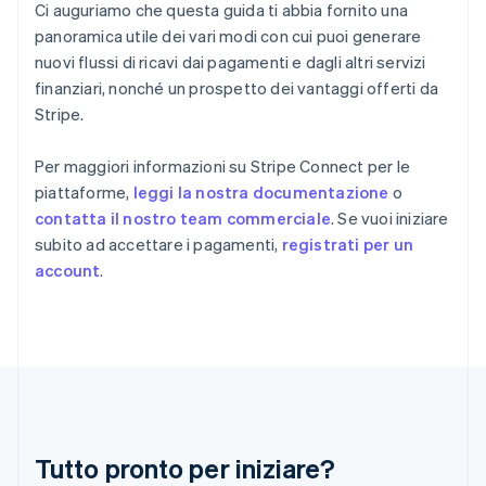
Ci auguriamo che questa guida ti abbia fornito una
Francia
panoramica utile dei vari modi con cui puoi generare
Français
English
Germania
nuovi flussi di ricavi dai pagamenti e dagli altri servizi
Deutsch
English
finanziari, nonché un prospetto dei vantaggi offerti da
Giappone
Stripe.
日本語
English
Gibilterra
Per maggiori informazioni su Stripe Connect per le
English
Grecia
piattaforme,
leggi la nostra documentazione
o
English
contatta il nostro team commerciale
. Se vuoi iniziare
India
subito ad accettare i pagamenti,
registrati per un
English
account
.
Irlanda
English
Italia
Italiano
English
Lettonia
English
Liechtenstein
Deutsch
English
Lituania
Tutto pronto per iniziare?
English