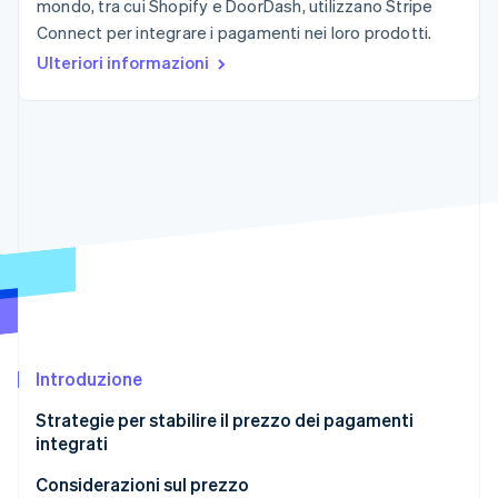
mondo, tra cui Shopify e DoorDash, utilizzano Stripe
Scopri cosa ti aspetta
Connect per integrare i pagamenti nei loro prodotti.
Radar
Ecosistema
Ulteriori informazioni
Prevenzione delle frodi
Partner
Atlas
Stripe App Marketplace
Costituzione di start-up
Climate
Rimozione del carbonio
Identity
Verifica online dell'identità
Stripe Sessions 2026
Introduzione
Scopri come Stripe sta costruendo l'infrastruttura economi
Guarda ora
Strategie per stabilire il prezzo dei pagamenti
integrati
Considerazioni sul prezzo