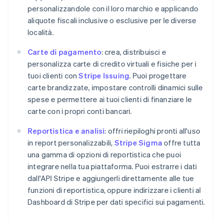
Belgio
personalizzandole con il loro marchio e applicando
Nederlands
Français
Deutsch
English
aliquote fiscali inclusive o esclusive per le diverse
Brasile
località.
Português
English
Bulgaria
Carte di pagamento
: crea, distribuisci e
English
personalizza carte di credito virtuali e fisiche per i
Canada
tuoi clienti con
Stripe Issuing
. Puoi progettare
English
Français
Cina continentale
carte brandizzate, impostare controlli dinamici sulle
简体中文
English
spese e permettere ai tuoi clienti di finanziare le
Cipro
carte con i propri conti bancari.
English
Croazia
Reportistica e analisi
: offri riepiloghi pronti all'uso
English
Italiano
in report personalizzabili,
Stripe Sigma
offre tutta
Danimarca
una gamma di opzioni di reportistica che puoi
English
Emirati Arabi Uniti
integrare nella tua piattaforma. Puoi estrarre i dati
English
dall'API Stripe e aggiungerli direttamente alle tue
Estonia
funzioni di reportistica, oppure indirizzare i clienti al
English
Dashboard di Stripe per dati specifici sui pagamenti.
Finlandia
English
Svenska