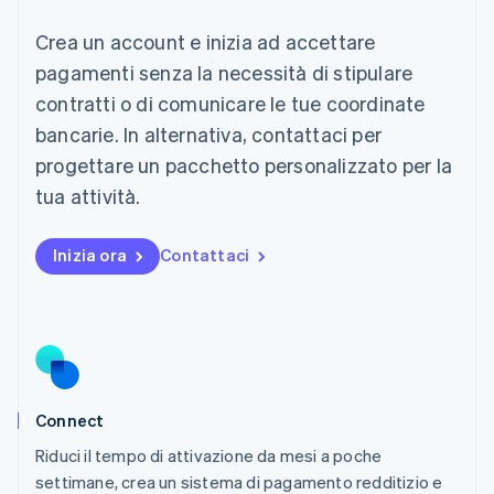
Lussemburgo
Crea un account e inizia ad accettare
Français
Deutsch
English
Malaysia
pagamenti senza la necessità di stipulare
English
简体中文
contratti o di comunicare le tue coordinate
Malta
English
bancarie. In alternativa, contattaci per
Messico
progettare un pacchetto personalizzato per la
Español
English
Norvegia
tua attività.
English
Nuova Zelanda
Inizia ora
Contattaci
English
Paesi Bassi
Nederlands
English
Polonia
English
Portogallo
Português
English
RAS di Hong Kong, Cina
Connect
English
简体中文
Riduci il tempo di attivazione da mesi a poche
Regno Unito
English
settimane, crea un sistema di pagamento redditizio e