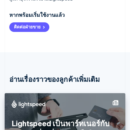
กรีซ
English
หากพร้อมเริ่มใช้งานแล้ว
เขตบริหารพิเศษฮ่องกง ประเทศจีน
English
简体中文
ติดต่อฝ่ายขาย
แคนาดา
English
Français
โครเอเชีย
English
Italiano
จีนแผ่นดินใหญ่
简体中文
English
ไซปรัส
English
ญี่ปุ่น
อ่านเรื่องราวของลูกค้าเพิ่มเติม
日本語
English
เดนมาร์ก
English
ไทย
ไทย
English
นอร์เวย์
English
นิวซีแลนด์
Lightspeed เป็นพาร์ทเนอร์กับ
English