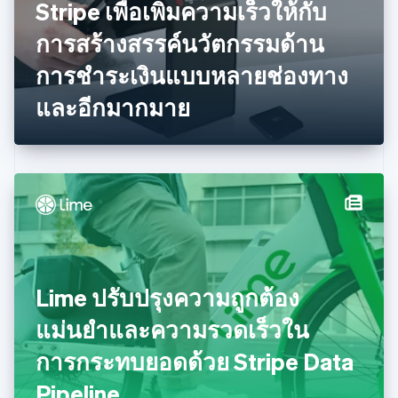
Stripe เพื่อเพิ่มความเร็วให้กับ
เนเธอร์แลนด์
Nederlands
English
การสร้างสรรค์นวัตกรรมด้าน
บราซิล
Português
English
การชำระเงินแบบหลายช่องทาง
บัลแกเรีย
และอีกมากมาย
English
เบลเยียม
Nederlands
Français
Deutsch
English
โปรตุเกส
Português
English
โปแลนด์
English
ฝรั่งเศส
Français
English
ฟินแลนด์
English
Svenska
Lime ปรับปรุงความถูกต้อง
มอลตา
English
แม่นยำและความรวดเร็วใน
มาเลเซีย
English
简体中文
การกระทบยอดด้วย Stripe Data
เม็กซิโก
Pipeline
Español
English