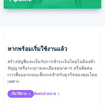
ยิบรอลตาร์
English
เยอรมนี
Deutsch
English
โรมาเนีย
English
ลักเซมเบิร์ก
Français
Deutsch
English
ลัตเวีย
English
หากพร้อมเริ่มใช้งานแล้ว
ลิกเตนสไตน์
Deutsch
English
ลิทัวเนีย
สร้างบัญชีและเริ่มรับการชำระเงินโดยไม่ต้องทำ
English
สัญญาหรือระบุรายละเอียดธนาคาร หรือติดต่อ
สเปน
เราเพื่อออกแบบแพ็กเกจสำหรับธุรกิจของคุณโดย
Español
English
สโลวาเกีย
เฉพาะ
English
สโลวีเนีย
English
Italiano
เริ่มใช้งาน
ติดต่อฝ่ายขาย
สวิตเซอร์แลนด์
Deutsch
Français
Italiano
English