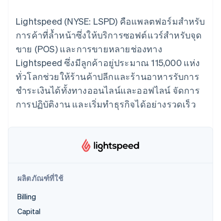
มากกว่า 125
ขายและ VAT
แพลตฟอร์ม
การใช้งาน
รายการ
Authorization
อัตโนมัติ
Revenue
แผนงานผลิตภัณฑ์
SaaS
ออกบัตรที่มีสเตเบิลคอยน์
Lightspeed (NYSE: LSPD) คือแพลตฟอร์มสำหรับ
Boost
Recognition
การประชุมประจำปีแบบ
รองรับอยู่
ยกระดับการ
เซสชัน
การค้าที่ล้ำหน้าซึ่งให้บริการซอฟต์แวร์สำหรับจุด
จัดเตรียมและจัดการ
ระบบ
ยอมรับการ
ตำแหน่งงาน
บริการด้วยเอเจนต์
ขาย (POS) และการขายหลายช่องทาง
อัตโนมัติ
ชำระเงิน
Link
ห้องข่าว
ตามอุตสาหกรรม
การชำระเงินที่
สำหรับการ
Stripe
Stripe Press
Lightspeed ซึ่งมีลูกค้าอยู่ประมาณ 115,000 แห่ง
Sigma
รวดเร็วขึ้น
ทำบัญชี
รายงานที่
ทั่วโลกช่วยให้ร้านค้าปลีกและร้านอาหารรับการ
บริษัท AI
แหล่งข้อมูล
ออกแบบเอง
แวดวงครีเอเตอร์
ชำระเงินได้ทั้งทางออนไลน์และออฟไลน์ จัดการ
Data
เกม
การติดต่อ
Pipeline
การปฏิบัติงาน และเริ่มทำธุรกิจได้อย่างรวดเร็ว
การบริการ การเดินทาง
การเชื่อมต่อการทำงาน
การซิงค์
และสันทนาการ
แอป
ติดต่อฝ่ายขาย
ข้อมูล
ประกันภัย
ตัวอย่างโค้ด
สมัครเป็นพาร์ทเนอร์
สื่อและความบันเทิง
บล็อกของนักพัฒนา
องค์กรไม่แสวงผลกำไร
สถานะ API
บริการเฉพาะทาง
ภาครัฐ
เพิ่มเติม
ธุรกิจค้าปลีก
Product roadmap
ผลิตภัณฑ์ที่ใช้
ดูสิ่งที่กำลังจะมาถึง
Billing
Radar
ระบบนิเวศ
การป้องกันการฉ้อโกง
Capital
Atlas