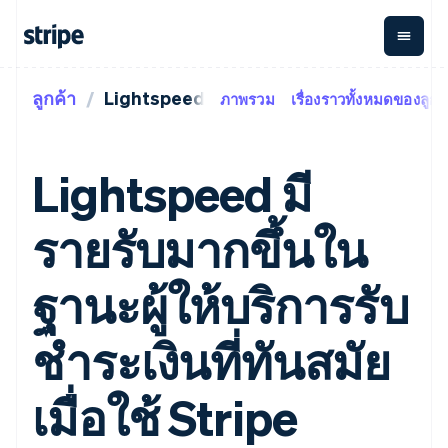
ลูกค้า
Lightspeed
ภาพรวม
เรื่องราวทั้งหมดของลูกค
ตามขั้น
เอกสารประกอบ
เรียนรู้
การชำระเงิน
รายรับ
การ
แพลตฟอ
จัดการ
และ
องค์กร
Stripe Docs
บล็อก
เงิน
มาร์เก็ต
Payments
Billing
ธุรกิจสตาร์ทอัพ
ข้อมูลอ้างอิงเกี่ยวกับ API
เรื่องราวจากลูกค้า
Lightspeed มี
การชำระเงิน
รายรับตาม
เพลส
ไลบรารีและ SDK
คู่มือ
ออนไลน์
แบบแผนล่วง
Stripe Apps
Global
Payment links
หน้า
Metronome
Payouts
Conne
รายรับมากขึ้นใน
การชำร
ตามกรณีใช้งาน
การชำระเงิน
การเรียกเก็บ
เบิกจ่าย
เงินสำห
การสนับสนุน
แบบไม่ต้อง
เงินตามการ
ให้กับ
แพลตฟอ
คู่มือ
การค้าแบบใช้เอเจนต์
ฐานะผู้ให้บริการรับ
เขียนโค้ด
Checkout
ใช้งาน
การชำระเงิน
บุคคลที่
อีคอมเมิร์ซ
รับการสนับสนุน
UI การชำระ
ตามรอบบิล
สาม
บริการทางการเงินที่ผสาน
รับการชำระเงินออนไลน์
แพ็กเกจการสนับสนุนที่ได้
การจัดการ
เงินสำเร็จรูป
รวมในตัว
ติดตั้งใช้งานการชำระเงิน
รับการจัดการ
ชำระเงินที่ทันสมัย
การชำระเงิน
Elements
การทำงานอัตโนมัติด้าน
สำเร็จรูป
บริการเฉพาะทาง
องค์ประกอบ UI
ตามรอบบิล
Invoicing
การเงิน
สร้างแพลตฟอร์มหรือ
ครั้งเดียวหรือ
ที่ยืดหยุ่น
ธุรกิจทั่วโลก
มาร์เก็ตเพลส
เมื่อใช้ Stripe
ตามแบบแผน
วิธีการชำระ
การชำระเงินในแอป
จัดการการชำระเงินตาม
เงิน
ล่วงหน้า
Tax
มาร์เก็ตเพลส
รอบบิล
เข้าถึงได้
คิดภาษีการ
บริษัท
การจัดการเงิน
เสนอการเรียกเก็บเงินตาม