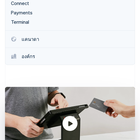
พาร์ทเนอร์
Connect
การก่อตั้งบริษัทสตาร์ทอัพ
Stripe App Marketplace
Payments
Climate
การขจัดคาร์บอน
Terminal
แคนาดา
องค์กร
Stripe Sessions 2026
ดูว่า Stripe กำลังสร้างโครงสร้างพื้นฐานระบบเศรษฐกิจสำหรับ
AI อย่างไร
รับชมเลย