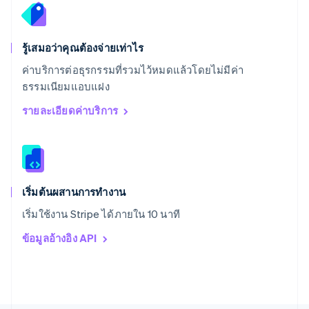
สวีเดน
Svenska
English
สหรัฐอเมริกา
English
Español
简体中文
รู้เสมอว่าคุณต้องจ่ายเท่าไร
สหรัฐอาหรับเอมิเรตส์
ค่าบริการต่อธุรกรรมที่รวมไว้หมดแล้วโดยไม่มีค่า
English
ธรรมเนียมแอบแฝง
สหราชอาณาจักร
English
รายละเอียดค่าบริการ
สาธารณรัฐเช็ก
English
สิงคโปร์
English
简体中文
ออสเตรเลีย
English
เริ่มต้นผสานการทำงาน
ออสเตรีย
เริ่มใช้งาน Stripe ได้ภายใน 10 นาที
Deutsch
English
อิตาลี
ข้อมูลอ้างอิง API
Italiano
English
อินเดีย
English
เอสโตเนีย
English