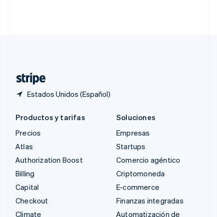
Singapur
English
简体中文
Suecia
Svenska
English
Suiza
Deutsch
Français
Italiano
English
Tailandia
ไทย
English
Estados Unidos (Español)
Productos y tarifas
Soluciones
Precios
Empresas
Atlas
Startups
Authorization Boost
Comercio agéntico
Billing
Criptomoneda
Capital
E-commerce
Checkout
Finanzas integradas
Climate
Automatización de