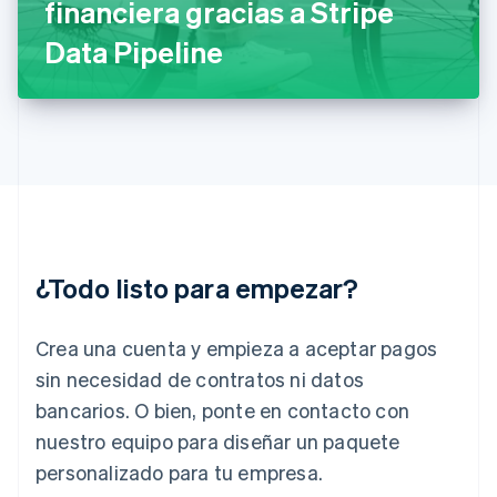
financiera gracias a Stripe
Grecia
English
Data Pipeline
Hungría
English
India
English
Irlanda
English
Italia
Italiano
English
Japón
日本語
English
¿Todo listo para empezar?
Letonia
English
Liechtenstein
Crea una cuenta y empieza a aceptar pagos
Deutsch
English
Lituania
sin necesidad de contratos ni datos
English
bancarios. O bien, ponte en contacto con
Luxemburgo
nuestro equipo para diseñar un paquete
Français
Deutsch
English
Malasia
personalizado para tu empresa.
English
简体中文