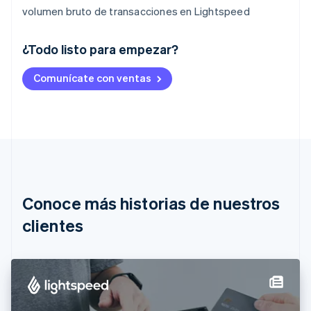
volumen bruto de transacciones en Lightspeed
¿Todo listo para empezar?
Alemania
Comunícate con ventas
Deutsch
English
Australia
English
Austria
Deutsch
English
Bélgica
Nederlands
Français
Deutsch
English
Brasil
Português
English
Conoce más historias de nuestros
Bulgaria
English
clientes
Canadá
English
Français
China continental
简体中文
English
Chipre
English