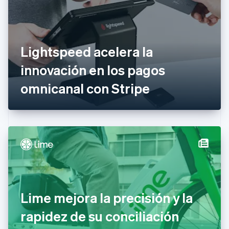
Croacia
English
Italiano
Dinamarca
English
Emiratos Árabes Unidos
Lightspeed acelera la
English
innovación en los pagos
Eslovaquia
English
omnicanal con Stripe
Eslovenia
English
Italiano
España
Español
English
Estados Unidos
English
Español
简体中文
Estonia
English
Finlandia
English
Svenska
Francia
Lime mejora la precisión y la
Français
English
Gibraltar
rapidez de su conciliación
English