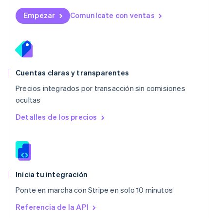
Malta
English
Empezar
Comunícate con ventas
México
Español
English
Noruega
English
Nueva Zelandia
English
Cuentas claras y transparentes
Países Bajos
Precios integrados por transacción sin comisiones
Nederlands
English
ocultas
Polonia
English
Detalles de los precios
Portugal
Português
English
RAE de Hong Kong, China
English
简体中文
Reino Unido
English
Inicia tu integración
República Checa
Ponte en marcha con Stripe en solo 10 minutos
English
Rumania
Referencia de la API
English