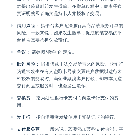
English
款提出质疑时即发生撤单。在撤单过程中，商家需负
奥地利
责证明购买者确实是持卡人并授权了交易。
Deutsch
English
澳大利亚
信用风险：
指平台客户无法履行其商品或服务订单的
English
风险。一般来说，如果发生撤单，促成该笔交易的平
巴西
台通常需要承担欠款责任。
Português
English
保加利亚
争议：
请参阅“撤单”的定义。
English
比利时
欺诈风险：
指虚假或非法交易所带来的风险。欺诈行
Nederlands
Français
Deutsch
English
为通常发生在有人盗取卡号或支票账户数据以进行未
波兰
English
经授权的交易时。当企业欺骗客户付款，却根本无意
丹麦
交付商品或服务时，也会发生欺诈。
English
德国
交换费：
指为处理银行卡支付而向发卡行支付的费
Deutsch
English
用。
法国
Français
English
发卡行：
指向消费者发放信用卡和借记卡的银行。
芬兰
English
Svenska
支付服务商：
一般来说，若要添加某些支付功能，平
荷兰