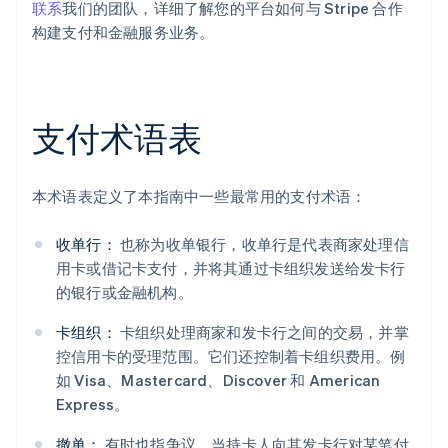
联系
我们的团队，详细了解您的平台如何与 Stripe 合作
构建支付和金融服务业务。
支付术语表
本术语表定义了本指南中一些最常用的支付术语：
收单行：
也称为收单银行，收单行是代表商家处理信
用卡或借记卡支付，并将其通过卡组织发送给发卡行
的银行或金融机构。
卡组织：
卡组织处理商家和发卡行之间的交易，并掌
控信用卡的受理范围。它们还控制着卡组织费用。例
阿联酋
如 Visa、Mastercard、Discover 和 American
English
Express。
爱尔兰
English
撤单：
有时也指争议，当持卡人向其发卡行对某笔付
爱沙尼亚