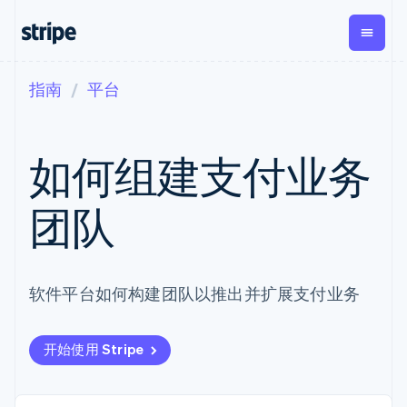
指南
平台
按企业阶段
文档
学习
支付
营收
资金管理
平台
易市
大型企业
Stripe 文档
博客
Payments
Billing
Treasury
初创企业
API 参考文档
客户案例
如何组建支付业务
在线支付
经常性收入
Con
库与 SDK
指南
企业财务
Managed
Metronome
Stripe Apps
Payments
按用量计费
Global
平台
团队
备案商家解决
Payouts
Subscriptions
Capi
按应用场景
方案
平
支持
向第三方
订阅管理
Payment links
客户
指南
智能体商务
打款
Invoicing
Trea
加密货币
获取支持
无代码支付
一次性或定期
Capital
平
电子商务
接受线上付款
托管支持方案
软件平台如何构建团队以推出并扩展支付业务
企业融资
Checkout
账单
嵌入
嵌入式金融
实施预置结账流程
专业服务
预构建支付界
Crypto
Tax
融服
财务自动化
构建平台或交易市场
钱包、稳
面
销售税和增值
Iss
全球化企业
管理订阅
定币发行
Elements
税自动化
实体
开始使用 Stripe
应用内支付
提供按用量计费
灵活的 UI 组件
和发卡基
Crypto
Revenue
虚拟
交易市场
发行稳定币支持的支付卡
Onramp
支付方式
Recognition
础设施
公司
资金管理
通过智能体配置和管理服
可嵌入的
支持 125 种以
会计自动化
平台
务