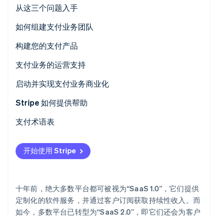
从这三个问题入手
Climate
碳移除
您为什么要建立支付业务？
如何组建支付业务团队
Identity
您将如何集成支付功能？
构建您的支付产品
在线身份验证
您的支付策略是什么？
产品经理
支付业务的运营支持
产品和用户体验设计师
项目经理
启动并实现支付业务商业化
工程师
客户支持团队
商业化经理
Stripe 如何提供帮助
Stripe Sessions 2026
了解 Stripe 如何为 AI 构建经济基础设施。
数据分析师
法律顾问
产品营销经理
支付术语表
立即观看
欺诈经理和风险与合规经理
销售团队
开始使用 Stripe
会计和财务经理
十年前，绝大多数平台都可被视为“SaaS 1.0”，它们提供
定制化的软件服务，并通过客户订阅获取持续性收入。而
如今，多数平台已转型为“SaaS 2.0”，即它们还会为客户