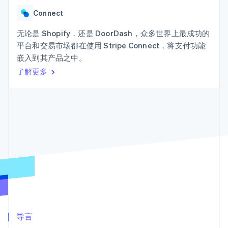
加密货币
上
Stripe Sigma
产品路线图
SaaS
自定义报告
购买
Terminal
Connect
Sessions 年度大会
线下支付
Data Pipeline
招聘
数据同步
Authorization
无论是 Shopify，还是 DoorDash，众多世界上最成功的
资讯中心
Boost
资源
Stripe Press
平台和交易市场都在使用 Stripe Connect，将支付功能
支付成功率优
按行业
嵌入到其产品之中。
化
应用集成
Link
AI 企业
代码示例
了解更多
加速结账
创作者经济
开发者博客
联系
Financial
游戏
API 状态
Connections
酒店、旅游与休闲
联系销售
关联金融账户
保险
成为合作伙伴
数据
媒体与娱乐
非营利组织
专业服务
公共部门
零售
更多
Product roadmap
了解未来规划
生态系统
Radar
欺诈防范
合作伙伴
导言
Atlas
Stripe App Marketplace
初创企业注册