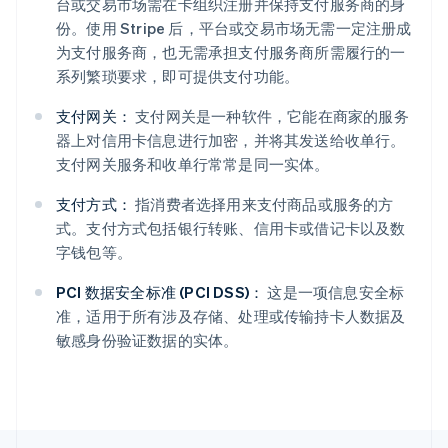
台或交易市场需在卡组织注册并保持支付服务商的身
Nederlands
English
份。使用 Stripe 后，平台或交易市场无需一定注册成
加拿大
为支付服务商，也无需承担支付服务商所需履行的一
English
Français
系列繁琐要求，即可提供支付功能。
捷克
English
支付网关：
支付网关是一种软件，它能在商家的服务
克罗地亚
English
Italiano
器上对信用卡信息进行加密，并将其发送给收单行。
拉脱维亚
支付网关服务和收单行常常是同一实体。
English
立陶宛
支付方式：
指消费者选择用来支付商品或服务的方
English
式。支付方式包括银行转账、信用卡或借记卡以及数
列支敦士登
字钱包等。
Deutsch
English
卢森堡
PCI 数据安全标准 (PCI DSS)：
这是一项信息安全标
Français
Deutsch
English
准，适用于所有涉及存储、处理或传输持卡人数据及
罗马尼亚
English
敏感身份验证数据的实体。
马尔他
English
马来西亚
English
简体中文
美国