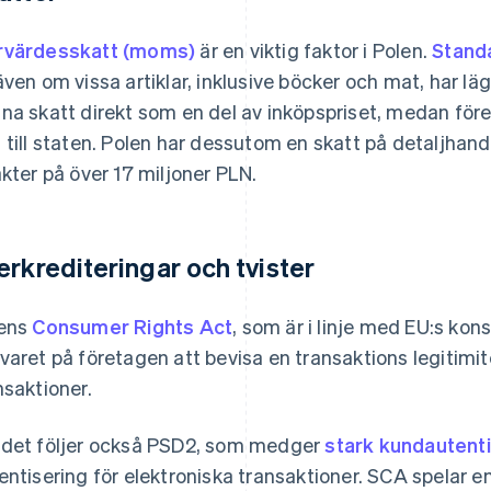
värdesskatt (moms)
är en viktig faktor i Polen.
Stand
 även om vissa artiklar, inklusive böcker och mat, har l
na skatt direkt som en del av inköpspriset, medan före
 till staten. Polen har dessutom en skatt på detaljhan
äkter på över 17 miljoner PLN.
erkrediteringar och tvister
ens
Consumer Rights Act
, som är i linje med EU:s kon
varet på företagen att bevisa en transaktions legitimit
nsaktioner.
det följer också PSD2, som medger
stark kundautent
entisering för elektroniska transaktioner. SCA spelar en 