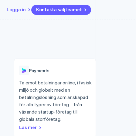
Logga in
Kontakta säljteamet
Resurser
Ecosystem
Kontakt
ch
Mer
er
Appintegrationer
Partner
Kontakta säljteamet
Product roadmap
Kodexempel
Stripe App Marketplace
Bli partner
Se vad som kommer härnäst
Utvecklarblogg
r plattformar
tid
API-status
Radar
 plattformar
Bedrägeribekämpning
nanstjänster
Payments
Atlas
tuella kort
Bolagsbildning för startups
Ta emot betalningar online, i fysisk
miljö och globalt med en
Climate
Koldioxidinfångning
betalningslösning som är skapad
för alla typer av företag – från
Identity
Identitetsverifiering online
växande startup-företag till
globala storföretag.
Läs mer