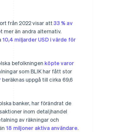
ort från 2022 visar att
33 % av
t mer än andra alternativ.
ka
10,4 miljarder USD i värde för
polska befolkningen
köpte varor
lningar som BLIK har fått stor
r
beräknas uppgå till cirka 69,6
lska banker, har förändrat de
nsaktioner inom detaljhandel
etalning av räkningar och
 än
18 miljoner aktiva användare
.