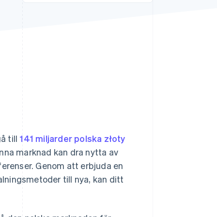
Stripe Sessions 2026
Se hur Stripe bygger den
ekonomiska
infrastrukturen för AI.
Titta nu
 till
141 miljarder polska złoty
denna marknad kan dra nytta av
eferenser. Genom att erbjuda en
alningsmetoder till nya, kan ditt
.