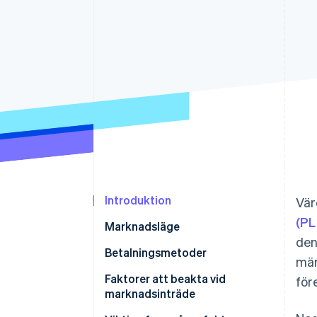
Accelererad kassaprocess
Financial Connections
Länkade finanskontodata
Introduktion
Vär
(PL
Marknadsläge
den
Betalningsmetoder
män
Aktuell användning
Faktorer att beakta vid
för
marknadsinträde
Nya trender