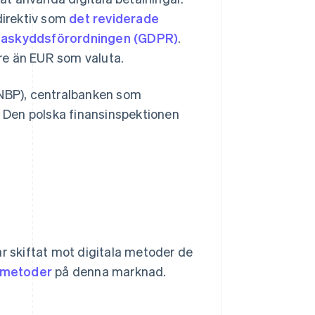
direktiv som
det reviderade
taskyddsförordningen (GDPR)
.
re än EUR som valuta.
(NBP), centralbanken som
. Den polska finansinspektionen
ar skiftat mot digitala metoder de
smetoder
på denna marknad.