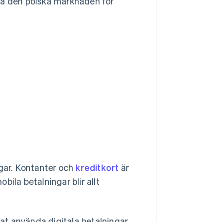
på den polska marknaden för
ngar. Kontanter och
kreditkort
är
ila betalningar blir allt
jat använda digitala betalningar.