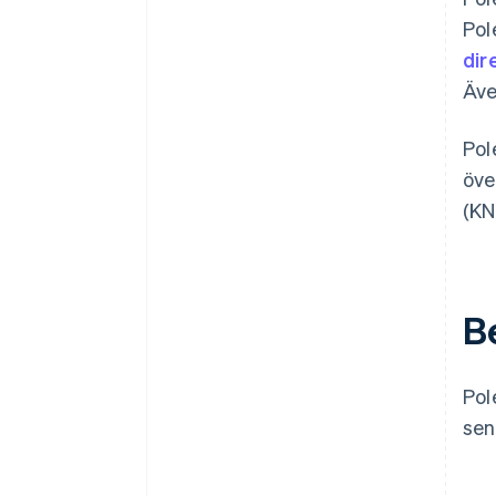
Pol
dir
Äve
Pol
öve
(KN
B
Pol
sen