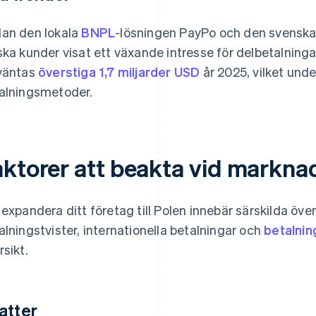
an den lokala
BNPL
-lösningen PayPo och den svenska 
ska kunder visat ett växande intresse för delbetalninga
väntas
överstiga 1,7 miljarder USD
år 2025, vilket unde
alningsmetoder.
aktorer att beakta vid markna
 expandera ditt företag till Polen innebär särskilda öve
alningstvister, internationella betalningar och
betalni
rsikt.
atter