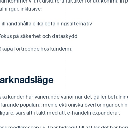
an kommer vi att diskutera taktiker för att komma in 
alningar, inklusive:
Tillhandahålla olika betalningsalternativ
Fokus på säkerhet och dataskydd
Skapa förtroende hos kunderna
arknadsläge
ska kunder har varierande vanor när det gäller betalni
tfarande populära, men elektroniska överföringar och mob
ligare, särskilt i takt med att e-handeln expanderar.
ens medlemskap i EU har bidragit till att landet har bör