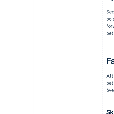
Sed
pol
för
bet
F
Att
bet
öve
Sk