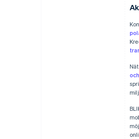
Ak
Kon
pol
Kre
tra
Nät
och
spr
mil
BLI
mob
möj
onl