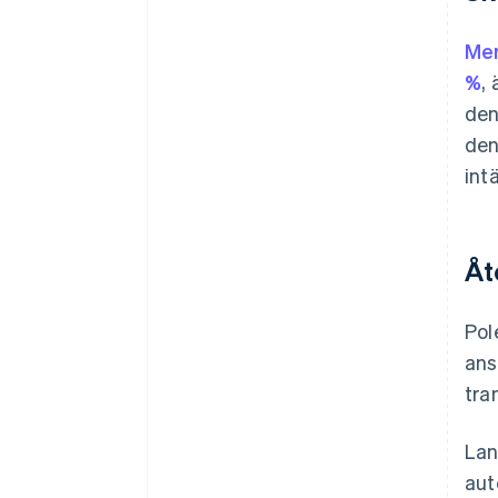
Mer
%
,
den
den
int
Åt
Pol
ans
tra
Lan
aut