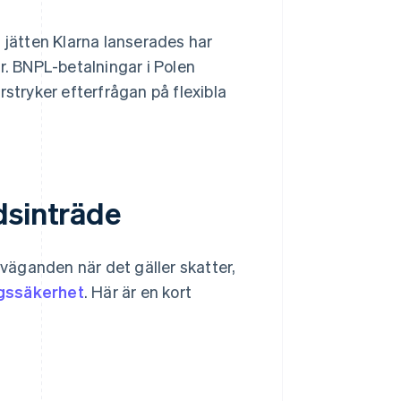
jätten Klarna lanserades har
r. BNPL-betalningar i Polen
rstryker efterfrågan på flexibla
dsinträde
rväganden när det gäller skatter,
ngssäkerhet
. Här är en kort