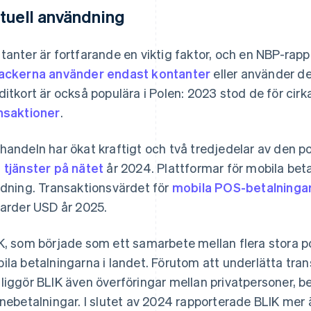
tuell användning
tanter är fortfarande en viktig faktor, och en NBP-rapp
ackerna använder endast kontanter
eller använder de
ditkort är också populära i Polen: 2023 stod de för cir
nsaktioner
.
handeln har ökat kraftigt och två tredjedelar av den 
 tjänster på nätet
år 2024. Plattformar för mobila beta
idning. Transaktionsvärdet för
mobila POS-betalninga
jarder USD år 2025.
K, som började som ett samarbete mellan flera stora po
ila betalningarna i landet. Förutom att underlätta tra
liggör BLIK även överföringar mellan privatpersoner, b
inebetalningar. I slutet av 2024 rapporterade BLIK mer