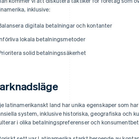
an kommer vi att diskutera taktiker för företag som öv
inamerika, inklusive:
Balansera digitala betalningar och kontanter
Införliva lokala betalningsmetoder
Prioritera solid betalningssäkerhet
arknadsläge
je latinamerikanskt land har unika egenskaper som ha
ansiella system, inklusive historiska, geografiska och ku
ulterar i olika betalningspreferenser och konsumentbe
toriskt sett var Latinamerika starkt beroende av kontan