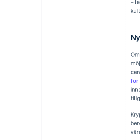
– l
kul
Ny
Ome
möj
cen
för
inn
til
Kry
ber
vär