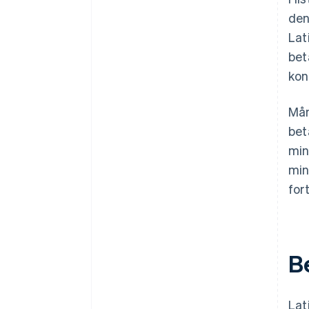
den
Lat
bet
kon
Mån
bet
min
min
for
B
Lat