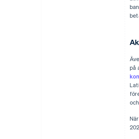
ban
bet
Ak
Äve
på 
kon
Lat
för
och
När
202