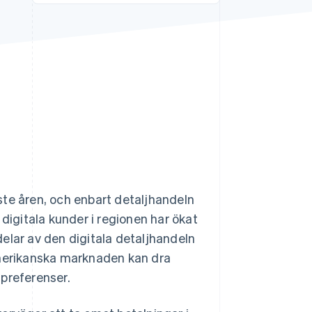
Stripe Sessions 2026
Se hur Stripe bygger den
ekonomiska
infrastrukturen för AI.
Titta nu
ste åren, och enbart detaljhandeln
digitala kunder i regionen har ökat
elar av den digitala detaljhandeln
amerikanska marknaden kan dra
spreferenser.