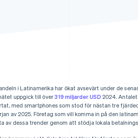
andeln i Latinamerika har ökat avsevärt under de sena
nätet uppgick till över
319 miljarder USD
2024. Antalet 
artat, med smartphones som stod för nästan tre fjärded
örjan av 2025. Företag som vill komma in på den latin
ta av dessa trender genom att stödja lokala betalning