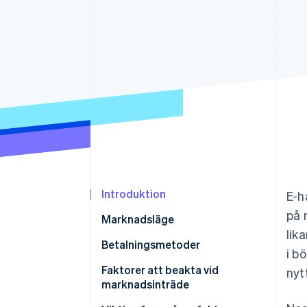
Accelererad kassaprocess
Financial Connections
Länkade finanskontodata
Introduktion
E-h
på 
Marknadsläge
lik
Betalningsmetoder
i b
Aktuell användning
Faktorer att beakta vid
nyt
marknadsinträde
Nya trender