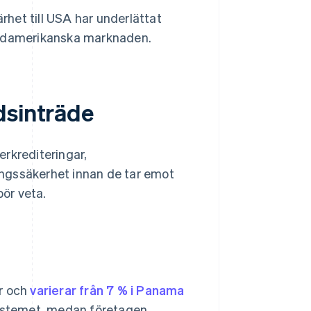
ärhet till USA har underlättat
nordamerikanska marknaden.
dsinträde
rkrediteringar,
ingssäkerhet innan de tar emot
bör veta.
er och
varierar från 7 % i Panama
systemet, medan företagen