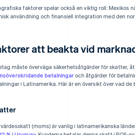
grafiska faktorer spelar också en viktig roll: Mexikos n
nisk användning och finansiell integration med den 
aktorer att beakta vid markna
etag måste överväga säkerhetsåtgärder för skatter, åte
nsöverskridande betalningar
och åtgärder för betaln
alningar i Latinamerika. Här är en översikt över vad de 
atter
värdesskatt (moms) är vanlig i latinamerikanska länd
22 % i Uruguay
. Kunderna betalar denna skatt i POS-