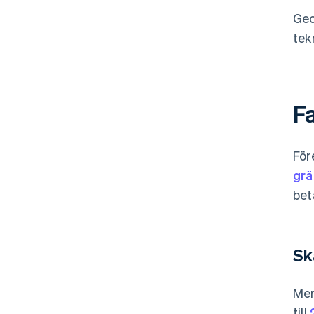
Geo
tek
F
För
grä
bet
Sk
Mer
till