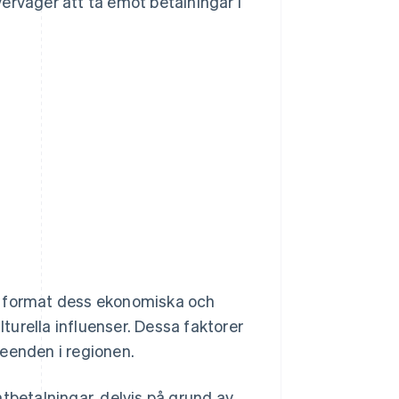
erväger att ta emot betalningar i
r format dess ekonomiska och
lturella influenser. Dessa faktorer
teenden i regionen.
tbetalningar, delvis på grund av