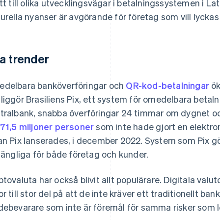
ett till olika utvecklingsvägar i betalningssystemen i L
turella nyanser är avgörande för företag som vill lyckas 
a trender
delbara banköverföringar och
QR-kod-betalningar
ök
liggör Brasiliens Pix, ett system för omedelbara betaln
tralbank, snabba överföringar 24 timmar om dygnet oc
 71,5 miljoner personer
som inte hade gjort en elektron
an Pix lanserades, i december 2022. System som Pix g
lgängliga för både företag och kunder.
ptovaluta har också blivit allt populärare. Digitala valu
or till stor del på att de inte kräver ett traditionellt b
debevarare som inte är föremål för samma risker som lo