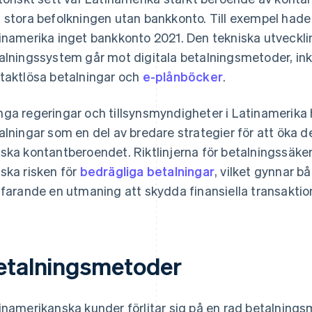
 stora befolkningen utan bankkonto. Till exempel hade
inamerika inget bankkonto 2021. Den tekniska utveckli
alningssystem går mot digitala betalningsmetoder, inkl
taktlösa betalningar och
e-plånböcker
.
ga regeringar och tillsynsmyndigheter i Latinamerika 
alningar som en del av bredare strategier för att öka
ska kontantberoendet. Riktlinjerna för betalningssäkerh
ska risken för
bedrägliga betalningar
, vilket gynnar 
tfarande en utmaning att skydda finansiella transaktio
etalningsmetoder
inamerikanska kunder förlitar sig på en rad betalnings