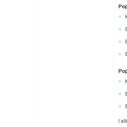
Pop
Pop
I a