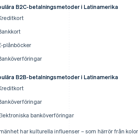
ulära B2C-betalningsmetoder i Latinamerika
Kreditkort
Bankkort
E-plånböcker
Banköverföringar
ulära B2B-betalningsmetoder i Latinamerika
Kreditkort
Banköverföringar
Elektroniska banköverföringar
llmänhet har kulturella influenser – som härrör från kol