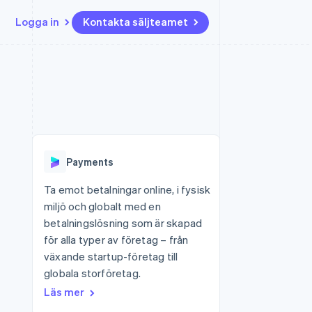
Logga in
Kontakta säljteamet
Resurser
Ecosystem
Kontakt
ch
Mer
er
Appintegrationer
Partner
Kontakta säljteamet
Product roadmap
Kodexempel
Stripe App Marketplace
Bli partner
Se vad som kommer härnäst
Utvecklarblogg
r plattformar
tid
API-status
Radar
 plattformar
Bedrägeribekämpning
nanstjänster
Payments
Atlas
tuella kort
Bolagsbildning för startups
Ta emot betalningar online, i fysisk
miljö och globalt med en
Climate
Koldioxidinfångning
betalningslösning som är skapad
för alla typer av företag – från
Identity
Identitetsverifiering online
växande startup-företag till
globala storföretag.
Läs mer