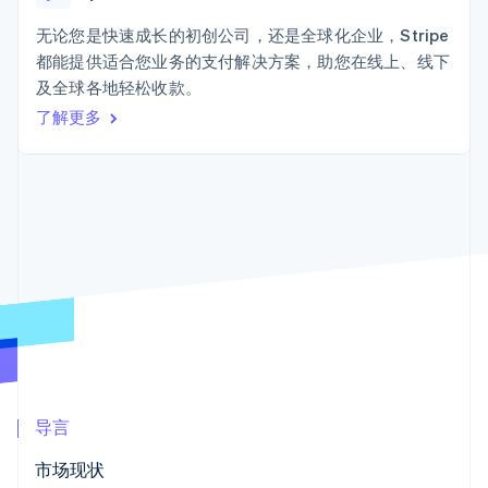
加密货币
上
Stripe Sigma
产品路线图
SaaS
自定义报告
购买
Terminal
Sessions 年度大会
无论您是快速成长的初创公司，还是全球化企业，Stripe
线下支付
Data Pipeline
招聘
都能提供适合您业务的支付解决方案，助您在线上、线下
数据同步
Authorization
资讯中心
Boost
资源
及全球各地轻松收款。
Stripe Press
支付成功率优
按行业
了解更多
化
应用集成
Link
AI 企业
代码示例
加速结账
创作者经济
开发者博客
联系
Financial
游戏
API 状态
Connections
酒店、旅游与休闲
联系销售
关联金融账户
保险
成为合作伙伴
数据
媒体与娱乐
非营利组织
专业服务
公共部门
零售
更多
Product roadmap
了解未来规划
生态系统
Radar
导言
欺诈防范
合作伙伴
Atlas
市场现状
Stripe App Marketplace
初创企业注册