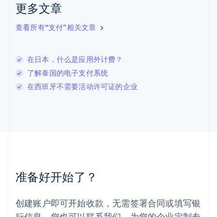
更多文章
English
立陶宛
查看所有“支付”相关文章
English
列支敦士登
Deutsch
English
卢森堡
在日本，什么是应用外计费？
Français
Deutsch
English
了解泰国的电子支付系统
罗马尼亚
在西班牙不需要活动许可证的企业
English
马尔他
English
马来西亚
English
简体中文
美国
English
Español
简体中文
墨西哥
Español
English
准备好开始了？
挪威
English
葡萄牙
创建账户即可开始收款，无需签署合同或填写银
Português
English
行信息。您也可以联系我们，为您的企业定制专
日本