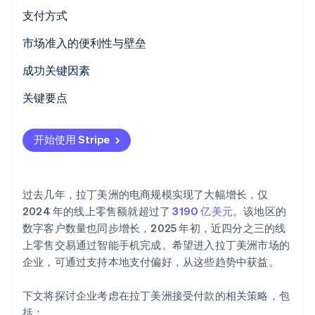
支付方式
Climate
碳移除
当前使用情况
市场准入的便利性与壁垒
Identity
在线身份验证
新兴趋势
税收
成功关键因素
退款与争议
关键要点
国际支付
平衡数字支付与现金支付
开始使用 Stripe
Stripe Sessions 2026
安全与隐私
整合本地支付方式
了解 Stripe 如何为 AI 构建经济基础设施。
立即观看
优先保障支付安全
过去几年，拉丁美洲的电商规模实现了大幅增长，仅
2024 年的线上零售额就超过了
3190 亿美元
。该地区的
数字客户数量也同步增长，2025 年初，近四分之三的线
上零售交易通过智能手机完成。希望进入拉丁美洲市场的
企业，可通过支持本地支付偏好，从这些趋势中获益。
下文将探讨企业考虑在拉丁美洲接受付款的相关策略，包
括：