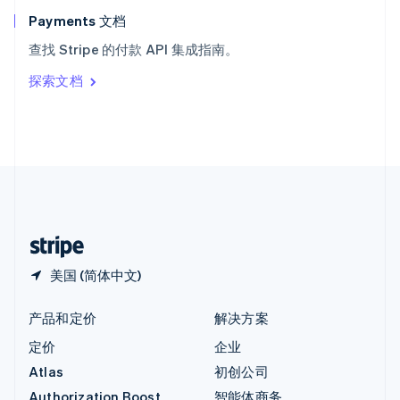
English
Payments 文档
意大利
查找 Stripe 的付款 API 集成指南。
Italiano
English
印度
探索文档
English
英国
English
直布罗陀
English
中国内地
简体中文
English
中国香港特别行政区
English
简体中文
美国 (简体中文)
产品和定价
解决方案
定价
企业
Atlas
初创公司
Authorization Boost
智能体商务