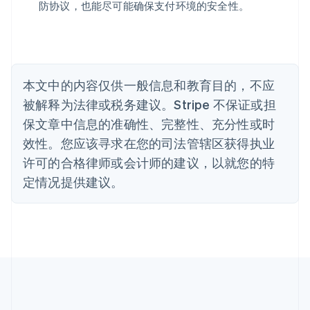
防协议，也能尽可能确保支付环境的安全性。
English
比利时
Nederlands
Français
Deutsch
English
波兰
English
丹麦
本文中的内容仅供一般信息和教育目的，不应
English
被解释为法律或税务建议。Stripe 不保证或担
德国
保文章中信息的准确性、完整性、充分性或时
Deutsch
English
法国
效性。您应该寻求在您的司法管辖区获得执业
Français
English
许可的合格律师或会计师的建议，以就您的特
芬兰
定情况提供建议。
English
Svenska
荷兰
Nederlands
English
加拿大
English
Français
捷克
English
克罗地亚
English
Italiano
拉脱维亚