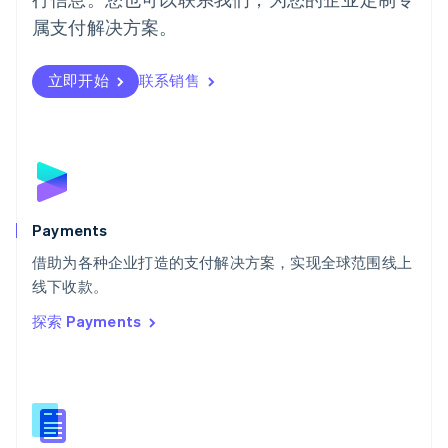
日本語
English
属支付解决方案。
瑞典
Svenska
English
瑞士
立即开始
联系销售
Deutsch
Français
Italiano
English
塞浦路斯
English
斯洛伐克
English
斯洛文尼亚
English
Italiano
Payments
泰国
ไทย
English
借助为各种企业打造的支付解决方案，实现全球范围线上
希腊
线下收款。
English
探索 Payments
西班牙
Español
English
新加坡
English
简体中文
新西兰
English
匈牙利