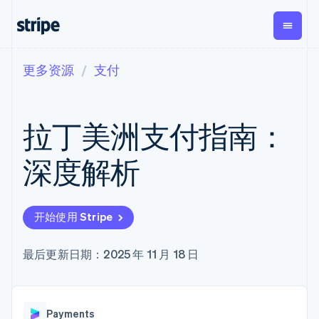
更多资源
支付
按企业阶段
文档
学习
支付
营收
资金管理
平台
易市
大型企业
Stripe 文档
博客
Payments
Billing
Treasury
初创企业
API 参考文档
客户案例
拉丁美洲支付指南：
在线支付
经常性收入
Con
库与 SDK
指南
企业财务
Managed
Metronome
Stripe Apps
Payments
按用量计费
Global
平台
深度解析
备案商家解决
Payouts
Subscriptions
Capi
按应用场景
方案
平
支持
向第三方
订阅管理
Payment links
客户
指南
智能体商务
打款
Invoicing
Trea
加密货币
获取支持
无代码支付
一次性或定期
Capital
开始使用 Stripe
平
电子商务
接受线上付款
托管支持方案
企业融资
Checkout
账单
嵌入
嵌入式金融
实施预置结账流程
专业服务
预构建支付界
Crypto
Tax
融服
财务自动化
构建平台或交易市场
最后更新日期：2025 年 11 月 18 日
钱包、稳
面
销售税和增值
Iss
全球化企业
管理订阅
定币发行
Elements
税自动化
实体
应用内支付
提供按用量计费
灵活的 UI 组件
和发卡基
Crypto
Revenue
虚拟
交易市场
发行稳定币支持的支付卡
Onramp
支付方式
Recognition
础设施
公司
资金管理
通过智能体配置和管理服
可嵌入的
支持 125 种以
会计自动化
Payments
平台
务