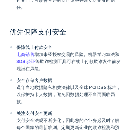
付界面，可改善客户的支付体验并建立对企业的信
任。
优先保障支付安全
保障线上付款安全
电商销售
增加未经授权交易的风险。机器学习算法和
阿联酋
3DS 验证
等欺诈检测工具可在线上付款欺诈发生前发
English
现潜在风险。
爱尔兰
English
安全存储客户数据
爱沙尼亚
遵守当地数据隐私相关法律以及全球 PCI DSS 标准，
English
以保护持卡人数据，避免因数据处理不当而面临罚
奥地利
款。
Deutsch
English
澳大利亚
关注支付安全更新
English
巴西
支付安全法规不断变化，因此您的企业务必及时了解
Português
English
每个国家的最新准则。定期更新企业的欺诈检测和预
保加利亚