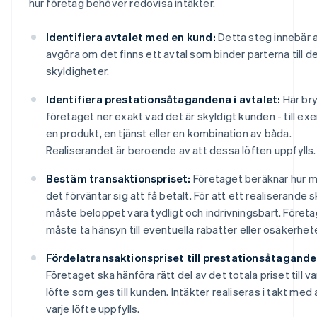
hur företag behöver redovisa intäkter.
Identifiera avtalet med en kund:
Detta steg innebär 
avgöra om det finns ett avtal som binder parterna till d
skyldigheter.
Identifiera prestationsåtagandena i avtalet:
Här bry
företaget ner exakt vad det är skyldigt kunden - till ex
en produkt, en tjänst eller en kombination av båda.
Realiserandet är beroende av att dessa löften uppfylls.
Bestäm transaktionspriset:
Företaget beräknar hur 
det förväntar sig att få betalt. För att ett realiserande 
måste beloppet vara tydligt och indrivningsbart. Föret
måste ta hänsyn till eventuella rabatter eller osäkerhete
Fördelatransaktionspriset till prestationsåtagande
Företaget ska hänföra rätt del av det totala priset till va
löfte som ges till kunden. Intäkter realiseras i takt med 
varje löfte uppfylls.