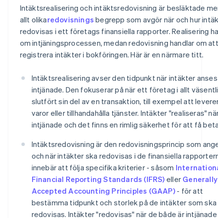
Intäktsrealisering och intäktsredovisning är besläktade me
allt olika
redovisnings
begrepp som avgör när och hur intäk
redovisas i ett företags finansiella rapporter. Realisering h
om intjäningsprocessen, medan redovisning handlar om at
registrera intäkter i bokföringen. Här är en närmare titt.
Intäktsrealisering avser den tidpunkt när intäkter anses
intjänade. Den fokuserar på när ett företag i allt väsentl
slutfört sin del av en transaktion, till exempel att levere
varor eller tillhandahålla tjänster. Intäkter "realiseras" nä
intjänade och det finns en rimlig säkerhet för att få beta
Intäktsredovisning är den redovisningsprincip som ange
och när intäkter ska redovisas i de finansiella rapporter
innebär att följa specifika kriterier - såsom
Internation
Financial Reporting Standards (IFRS)
eller
Generally
Accepted Accounting Principles (GAAP)
- för att
bestämma tidpunkt och storlek på de intäkter som ska
redovisas. Intäkter "redovisas" när de både är intjänade