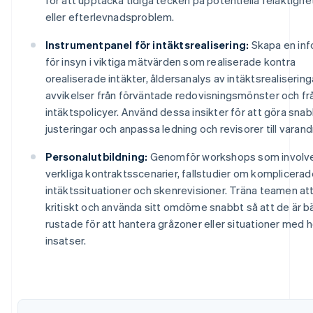
eller efterlevnadsproblem.
Instrumentpanel för intäktsrealisering:
Skapa en inf
för insyn i viktiga mätvärden som realiserade kontra
orealiserade intäkter, åldersanalys av intäktsrealisering
avvikelser från förväntade redovisningsmönster och fr
intäktspolicyer. Använd dessa insikter för att göra sna
justeringar och anpassa ledning och revisorer till varand
Personalutbildning:
Genomför workshops som involve
verkliga kontraktsscenarier, fallstudier om komplicerad
Australien
intäktssituationer och skenrevisioner. Träna teamen at
English
kritiskt och använda sitt omdöme snabbt så att de är b
Belgien
rustade för att hantera gråzoner eller situationer med 
Nederlands
Français
Deutsch
English
insatser.
Brasilien
Português
English
Bulgarien
English
Cypern
English