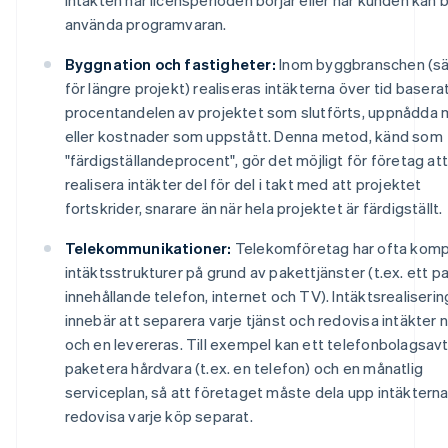
använda programvaran.
Byggnation och fastigheter:
Inom byggbranschen (sär
för längre projekt) realiseras intäkterna över tid basera
procentandelen av projektet som slutförts, uppnådda 
eller kostnader som uppstått. Denna metod, känd som
"färdigställandeprocent", gör det möjligt för företag att
realisera intäkter del för del i takt med att projektet
fortskrider, snarare än när hela projektet är färdigställt.
Telekommunikationer:
Telekomföretag har ofta kom
intäktsstrukturer på grund av pakettjänster (t.ex. ett p
innehållande telefon, internet och TV). Intäktsrealiserin
innebär att separera varje tjänst och redovisa intäkter n
och en levereras. Till exempel kan ett telefonbolagsavt
paketera hårdvara (t.ex. en telefon) och en månatlig
serviceplan, så att företaget måste dela upp intäktern
redovisa varje köp separat.