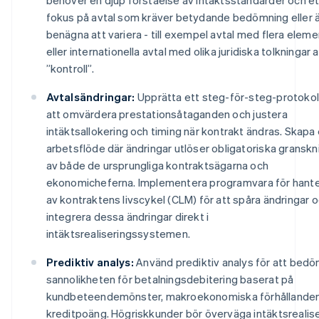
fokus på avtal som kräver betydande bedömning eller 
benägna att variera - till exempel avtal med flera eleme
eller internationella avtal med olika juridiska tolkningar 
”kontroll”.
Avtalsändringar:
Upprätta ett steg-för-steg-protokoll
att omvärdera prestationsåtaganden och justera
intäktsallokering och timing när kontrakt ändras. Skapa 
arbetsflöde där ändringar utlöser obligatoriska granskn
av både de ursprungliga kontraktsägarna och
ekonomicheferna. Implementera programvara för hante
av kontraktens livscykel (CLM) för att spåra ändringar 
integrera dessa ändringar direkt i
intäktsrealiseringssystemen.
Prediktiv analys:
Använd prediktiv analys för att bed
sannolikheten för betalningsdebitering baserat på
kundbeteendemönster, makroekonomiska förhållande
kreditpoäng. Högriskkunder bör överväga intäktsrealis