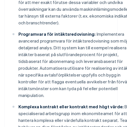
för att mer exakt förutse dessa variabler och undvika
överraskningar kan du använda maskininlärningsmodell
tar hänsyn till externa faktorer (t.ex. ekonomiska indika
och branschtrender).
Programvara för intäktsredovisning:
Implementera
avancerad programvara för intäktsredovisning som möj
detaljerad analys. Ditt system kan till exempel realisera
intäkter baserat på slutförandeprocent för projekt,
tidsbaserat för abonnemang och leveransbaserat för
produkter. Automatisera utlösare för realisering av intä
när specifika avtalsförpliktelser uppfylls och bygg in
kontroller för att flagga eventuella avvikelser från för
intäktsmönster som kan tyda på fel eller potentiell
manipulation.
Komplexa kontrakt eller kontrakt med högt värde:
B
specialiserad arbetsgrupp inom ekonomiteamet för att
hantera komplexa eller värdefulla kontrakt separat. T
behöver en djup förståelse av intäktsstandarder och et