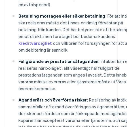
en avtalsperiod).
Betalning mottagen eller säker betalning:
För att in
ska realiseras måste det finnas en rimlig förväntan på
betalning från kunden. Det här betyder inte att betalnin
emot direkt, men företaget bör bedöma kundens
kreditvärdighet
och villkoren för försäljningen för att
om debitering är sannolik.
Fullgörande av prestationsåtaganden:
Intäkter kan 
realiseras när bolaget i allt väsentligt har fullgjort de
prestationsåtaganden som anges i avtalet. Detta inneb
varorna måste levereras eller tjänsterna måste utföras 
överenskommelse.
Äganderätt och överförda risker:
Realisering av intäk
sammanfaller ofta med överföringen av äganderätten, 
de risker och fördelar som är förknippade med ägande
köparen har accepterat varorna eller tjänsterna, och säl
inte längre bär en betydande risk eller belöning, kan int