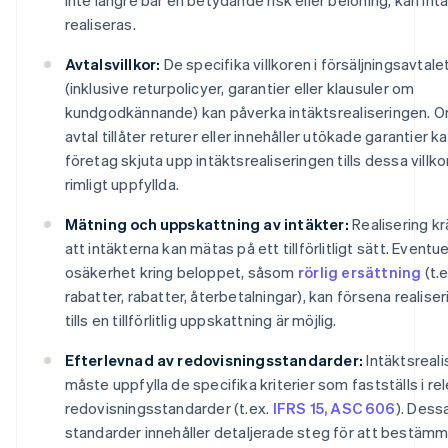
realiseras.
Avtalsvillkor:
De specifika villkoren i försäljningsavtale
(inklusive returpolicyer, garantier eller klausuler om
kundgodkännande) kan påverka intäktsrealiseringen. O
avtal tillåter returer eller innehåller utökade garantier k
företag skjuta upp intäktsrealiseringen tills dessa villko
rimligt uppfyllda.
Mätning och uppskattning av intäkter:
Realisering kr
att intäkterna kan mätas på ett tillförlitligt sätt. Eventue
osäkerhet kring beloppet, såsom
rörlig ersättning
(t.e
rabatter, rabatter, återbetalningar), kan försena realise
tills en tillförlitlig uppskattning är möjlig.
Efterlevnad av redovisningsstandarder:
Intäktsreali
måste uppfylla de specifika kriterier som fastställs i re
redovisningsstandarder (t.ex.
IFRS 15, ASC 606
). Dess
standarder innehåller detaljerade steg för att bestämm