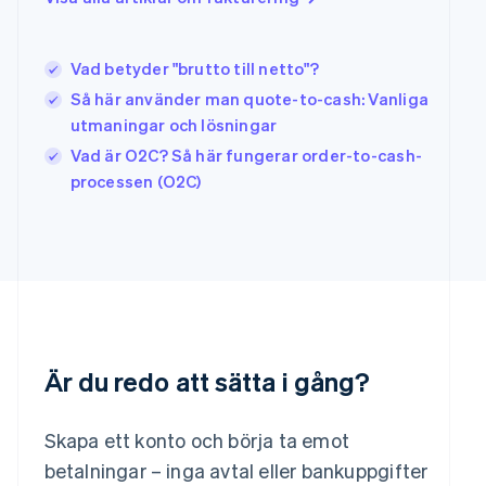
Italien
Italiano
English
Japan
Vad betyder "brutto till netto"?
日本語
English
Så här använder man quote-to-cash: Vanliga
Kanada
utmaningar och lösningar
English
Français
Kroatien
Vad är O2C? Så här fungerar order-to-cash-
English
Italiano
processen (O2C)
Lettland
English
Liechtenstein
Deutsch
English
Litauen
English
Luxemburg
Français
Deutsch
English
Är du redo att sätta i gång?
Malaysia
English
简体中文
Malta
Skapa ett konto och börja ta emot
English
Mexiko
betalningar – inga avtal eller bankuppgifter
Español
English