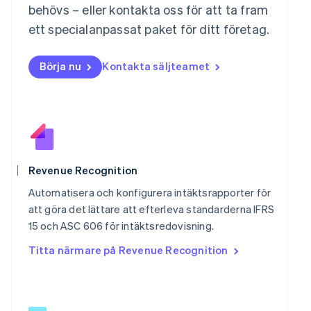
behövs – eller kontakta oss för att ta fram
Nederländerna
ett specialanpassat paket för ditt företag.
Nederlands
English
Norge
English
Börja nu
Kontakta säljteamet
Nya Zeeland
English
Polen
English
Portugal
Português
English
Rumänien
English
Revenue Recognition
Schweiz
Automatisera och konfigurera intäktsrapporter för
Deutsch
Français
Italiano
English
Singapore
att göra det lättare att efterleva standarderna IFRS
English
简体中文
15 och ASC 606 för intäktsredovisning.
Slovakien
Titta närmare på Revenue Recognition
English
Slovenien
English
Italiano
Spanien
Español
English