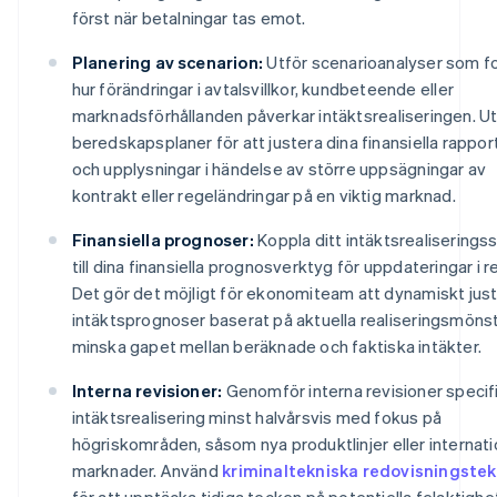
först när betalningar tas emot.
Planering av scenarion:
Utför scenarioanalyser som f
hur förändringar i avtalsvillkor, kundbeteende eller
marknadsförhållanden påverkar intäktsrealiseringen. U
beredskapsplaner för att justera dina finansiella rappor
och upplysningar i händelse av större uppsägningar av
kontrakt eller regeländringar på en viktig marknad.
Finansiella prognoser:
Koppla ditt intäktsrealisering
till dina finansiella prognosverktyg för uppdateringar i re
Det gör det möjligt för ekonomiteam att dynamiskt jus
intäktsprognoser baserat på aktuella realiseringsmöns
minska gapet mellan beräknade och faktiska intäkter.
Interna revisioner:
Genomför interna revisioner specifi
intäktsrealisering minst halvårsvis med fokus på
högriskområden, såsom nya produktlinjer eller internati
marknader. Använd
kriminaltekniska redovisningstek
för att upptäcka tidiga tecken på potentiella felaktighe