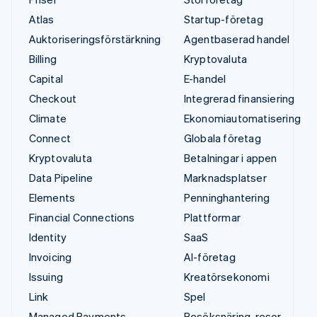
Atlas
Startup-företag
Auktoriseringsförstärkning
Agentbaserad handel
Billing
Kryptovaluta
Capital
E-handel
Checkout
Integrerad finansiering
Climate
Ekonomiautomatisering
Connect
Globala företag
Kryptovaluta
Betalningar i appen
Data Pipeline
Marknadsplatser
Elements
Penninghantering
Financial Connections
Plattformar
Identity
SaaS
Invoicing
AI-företag
Issuing
Kreatörsekonomi
Link
Spel
Managed Payments
Besöksnäring, resor