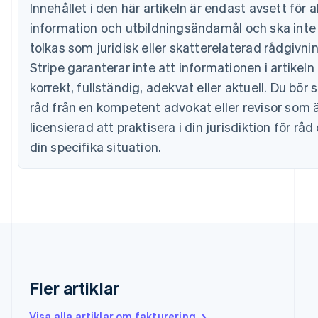
Innehållet i den här artikeln är endast avsett för 
Danmark
information och utbildningsändamål och ska inte
English
Estland
tolkas som juridisk eller skatterelaterad rådgivni
English
Stripe garanterar inte att informationen i artikeln 
Fastlandskina
korrekt, fullständig, adekvat eller aktuell. Du bör 
简体中文
English
Finland
råd från en kompetent advokat eller revisor som 
English
Svenska
licensierad att praktisera i din jurisdiktion för rå
Frankrike
Français
English
din specifika situation.
Förenade Arabemiraten
English
Gibraltar
English
Grekland
English
Hongkong SAR, Kina
English
简体中文
Indien
Fler artiklar
English
Irland
Visa alla artiklar om fakturering
English