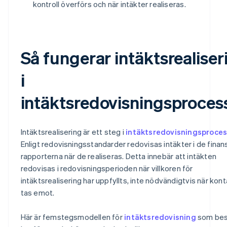
kontroll överförs och när intäkter realiseras.
Så fungerar intäktsrealiser
i
intäktsredovisningsproces
Intäktsrealisering är ett steg i
intäktsredovisningsproce
Enligt redovisningsstandarder redovisas intäkter i de finans
rapporterna när de realiseras. Detta innebär att intäkten
redovisas i redovisningsperioden när villkoren för
intäktsrealisering har uppfyllts, inte nödvändigtvis när kon
tas emot.
Här är femstegsmodellen för
intäktsredovisning
som bes