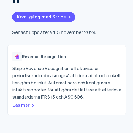
Godkännandeoptimeringar
Recognition
Företag
Plattformar
Hantera abonnemang
Link
Automatiserad
SaaS
Erbjud
Accelererad kassaprocess
redovisning
Produktplan
användningsbaserad
Kom igång med Stripe
Financial Connections
Stripe Sigma
Sessions årliga
fakturering
Länkade finanskontodata
Anpassade
konferens
Utfärda stablecoin-
rapporter
Karriärer
stödda kort
Senast uppdaterad: 5 november 2024
Efter bransch
Data Pipeline
Nyhetsrum
Tillhandahåll och
Datasynkronisering
Stripe Press
hantera tjänster med
AI-företag
agenter
Kreatörsekonomi
Revenue Recognition
Spel
Besöksnäring, resor
Kontakt
Mer
och fritid
Stripe Revenue Recognition effektiviserar
Product roadmap
Resurser
Försäkringsbolag
Kontakta säljteamet
periodiserad redovisning så att du snabbt och enkelt
Se vad som kommer härnäst
Media och
Bli partner
kan göra bokslut. Automatisera och konfigurera
underhållning
Appintegrationer
Radar
Ideella organisationer
Kodexempel
intäktsrapporter för att göra det lättare att efterleva
Bedrägeribekämpning
Professionella tjänster
Utvecklarblogg
standarderna IFRS 15 och ASC 606.
Offentlig sektor
API-status
Atlas
Läs mer
Detaljhandel
Bolagsbildning för startups
Climate
Koldioxidinfångning
Ecosystem
Identity