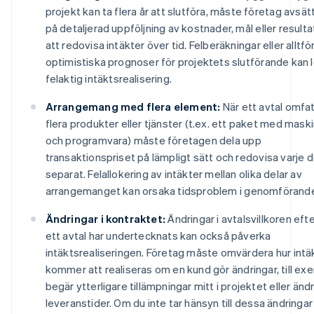
projekt kan ta flera år att slutföra, måste företag avsätt
på detaljerad uppföljning av kostnader, mål eller resulta
att redovisa intäkter över tid. Felberäkningar eller alltfö
optimistiska prognoser för projektets slutförande kan le
felaktig intäktsrealisering.
Arrangemang med flera element:
När ett avtal omfa
flera produkter eller tjänster (t.ex. ett paket med mask
och programvara) måste företagen dela upp
transaktionspriset på lämpligt sätt och redovisa varje d
separat. Felallokering av intäkter mellan olika delar av
arrangemanget kan orsaka tidsproblem i genomförande
Ändringar i kontraktet:
Ändringar i avtalsvillkoren efte
ett avtal har undertecknats kan också påverka
intäktsrealiseringen. Företag måste omvärdera hur intä
kommer att realiseras om en kund gör ändringar, till ex
begär ytterligare tillämpningar mitt i projektet eller änd
leveranstider. Om du inte tar hänsyn till dessa ändringar