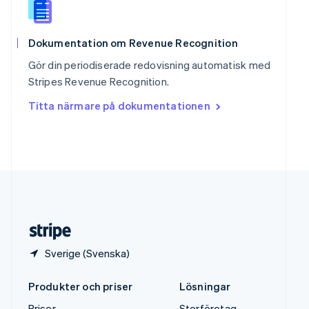
Storbritannien
English
Sverige
Dokumentation om Revenue Recognition
Svenska
English
Gör din periodiserade redovisning automatisk med
Thailand
Stripes Revenue Recognition.
ไทย
English
Tjeckien
Titta närmare på dokumentationen
English
Tyskland
Deutsch
English
Ungern
English
USA
English
Español
简体中文
Österrike
Deutsch
English
Sverige (Svenska)
Produkter och priser
Lösningar
Priser
Storföretag