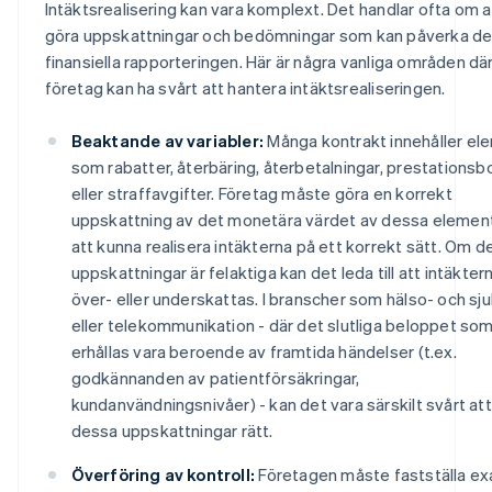
Intäktsrealisering kan vara komplext. Det handlar ofta om a
göra uppskattningar och bedömningar som kan påverka d
finansiella rapporteringen. Här är några vanliga områden dä
företag kan ha svårt att hantera intäktsrealiseringen.
Beaktande av variabler:
Många kontrakt innehåller el
som rabatter, återbäring, återbetalningar, prestationsb
eller straffavgifter. Företag måste göra en korrekt
uppskattning av det monetära värdet av dessa element
att kunna realisera intäkterna på ett korrekt sätt. Om 
uppskattningar är felaktiga kan det leda till att intäkter
över- eller underskattas. I branscher som hälso- och sj
eller telekommunikation - där det slutliga beloppet so
erhållas vara beroende av framtida händelser (t.ex.
godkännanden av patientförsäkringar,
kundanvändningsnivåer) - kan det vara särskilt svårt att
dessa uppskattningar rätt.
Överföring av kontroll:
Företagen måste fastställa ex