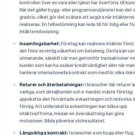
kontrollen över en vara eller tjänst har överförts till kun
När det gäller bygg- eller programvarutjänster kan det 
gradvis, vilket gör det svårare att avgöra när intäkterna
realiseras. En felbedömning kan leda till för tidig eller 
intäktsredovisning.
Insamlingsbarhet:
Företag kan realisera intäkter först
det finns en rimlig säkerhet om betalning. Detta kan var
utmanande, särskilt när man genomför transaktioner m
kunder som kan ha osäker kreditvärdighet eller när man
hanterar internationella kontrakt som medför olika riskn
Returer och återbetalningar:
I branscher där returer ä
vanliga, som detaljhandel och e-handel, måste företag
uppskatta den förväntade avkastningen och redovisa d
förväg. Att underskatta avkastningen kan blåsa upp
intäktssiffrorna, medan en överskattning kan göra
motsatsen. Båda påverkar slutresultatet.
Långsiktiga kontrakt:
I branscher som bygg eller flyg,