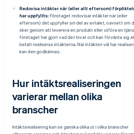
Redovisa intäkter när (eller allt eftersom) förpliktel
har uppfyllts:
Företaget redovisar intäkter när (eller
eftersom) det uppfyller sin del av avtalet, oavsett om 
sker genom att leverera en produkt eller utföra en tjäns
företaget har gjort vad det lovat och kan förvänta sig at
betalt realiseras intäkterna. När intäkten väl har realise
kan den godkännas.
Hur intäktsrealiseringen
varierar mellan olika
branscher
Intäktsrealisering kan se ganska olika ut i olika branscher
eftersom varornas och tjänsternas karaktär varierar, liksom