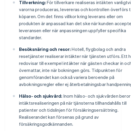
Tillverkning:
För tillverkare realiseras intäkten vanligtvi
varorna produceras, levereras och kontrollen överförs ti
köparen. Om det finns villkor kring leverans eller om
produkten är anpassad kan det ske när kunden accepte
leveransen eller när anpassningen uppfyller specifika
standarder.
Besöksnäring och resor:
Hotell, flygbolag och andra
resetjänster realiserar intäkter när tjänsten utförs. Ett h
redovisar till exempel intäkter när gästen checkar in oc
övernattar, inte när bokningen görs. Tidpunkten för
genomförandet kan också variera beroende på
avbokningsregler eller ej återbetalningsbar handpennin
Hälso- och sjukvård:
Inom hälso- och sjukvården beror
intäktsrealiseringen på när tjänsterna tillhandahålls till
patienter och tidslinjen för försäkringsersättning.
Realiserandet kan försenas på grund av
försäkringsgodkännanden.