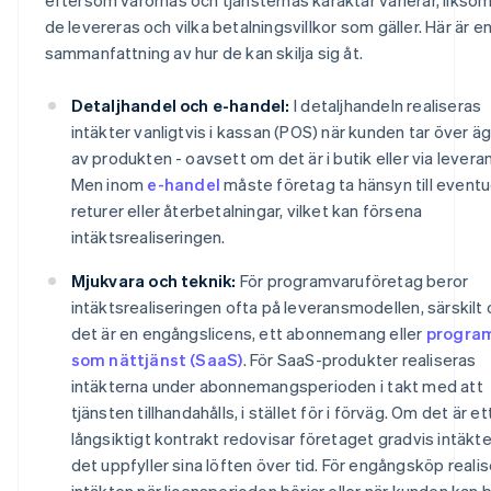
de levereras och vilka betalningsvillkor som gäller. Här är e
sammanfattning av hur de kan skilja sig åt.
Detaljhandel och e-handel:
I detaljhandeln realiseras
intäkter vanligtvis i kassan (POS) när kunden tar över ä
av produkten - oavsett om det är i butik eller via levera
Men inom
e-handel
måste företag ta hänsyn till eventu
returer eller återbetalningar, vilket kan försena
intäktsrealiseringen.
Mjukvara och teknik:
För programvaruföretag beror
intäktsrealiseringen ofta på leveransmodellen, särskilt
det är en engångslicens, ett abonnemang eller
progra
som nättjänst (SaaS)
. För SaaS-produkter realiseras
intäkterna under abonnemangsperioden i takt med att
tjänsten tillhandahålls, i stället för i förväg. Om det är et
långsiktigt kontrakt redovisar företaget gradvis intäkte
det uppfyller sina löften över tid. För engångsköp reali
intäkten när licensperioden börjar eller när kunden kan b