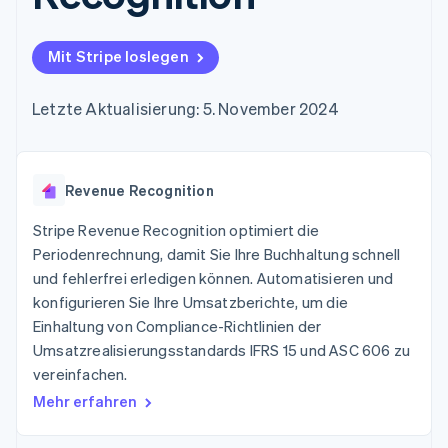
Data Pipeline
Geldmanagement
Marktplatz auf
Zugriff auf mehr als
Datensynchronisierung
Produkt-Roadmap
Plattformen
Grundlagen der
125
Stripe Sessions
SaaS
Abonnementverwaltung
Mit Stripe loslegen
Terminal
Karriere
Zahlungen vor Ort
Newsroom
So setzen Sie
Authorization
Stripe Press
nutzungsbasierte
Letzte Aktualisierung: 5. November 2024
Boost
Abrechnung um
Nach Branche
Optimierung der
Stablecoin-gestützte
Autorisierungsraten
Karten ausgeben: So
Link
KI-Unternehmen
Kontakt
geht´s
Beschleunigter
Revenue Recognition
Creator Economy
Bereitstellung und
Bezahlvorgang
Gaming
Verwaltung von
Sales-Team
Financial
Bewirtung, Reisen und
Stripe Revenue Recognition optimiert die
Diensten mit Agenten
kontaktieren
Connections
Freizeit
Partner werden
Periodenrechnung, damit Sie Ihre Buchhaltung schnell
Verbundene
Versicherungen
und fehlerfrei erledigen können. Automatisieren und
Medien und
Finanzdaten
Unterhaltung
konfigurieren Sie Ihre Umsatzberichte, um die
Ressourcen
Gemeinnützige
Einhaltung von Compliance-Richtlinien der
Organisationen
Umsatzrealisierungsstandards IFRS 15 und ASC 606 zu
Fachdienstleistungen
App-Integrationen
Mehr
Öffentlicher Sektor
Code-Beispiele
vereinfachen.
Product roadmap
Einzelhandel
Entwickler-Blog
Mehr erfahren
Ausblick
API-Status
Radar