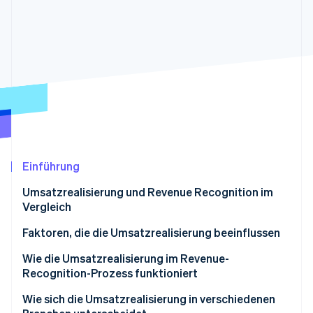
Betrugsprävention
Ecosystem
Atlas
Start-up-Gründung
Partner
Stripe App-Marktplatz
Climate
CO₂-Entnahme
Identity
Online-Identitätsprüfung
Einführung
Stripe-Sessions 2026
Umsatzrealisierung und Revenue Recognition im
Erfahren Sie, wie Stripe Lösungen für die Wirts
Vergleich
Jetzt ansehen
Faktoren, die die Umsatzrealisierung beeinflussen
Wie die Umsatzrealisierung im Revenue-
Recognition-Prozess funktioniert
Wie sich die Umsatzrealisierung in verschiedenen