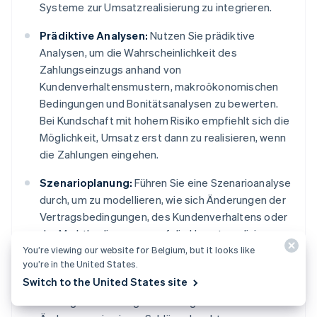
Systeme zur Umsatzrealisierung zu integrieren.
Prädiktive Analysen:
Nutzen Sie prädiktive
Analysen, um die Wahrscheinlichkeit des
Zahlungseinzugs anhand von
Kundenverhaltensmustern, makroökonomischen
Bedingungen und Bonitätsanalysen zu bewerten.
Bei Kundschaft mit hohem Risiko empfiehlt sich die
Möglichkeit, Umsatz erst dann zu realisieren, wenn
die Zahlungen eingehen.
Szenarioplanung:
Führen Sie eine Szenarioanalyse
durch, um zu modellieren, wie sich Änderungen der
Vertragsbedingungen, des Kundenverhaltens oder
der Marktbedingungen auf die Umsatzrealisierung
You’re viewing our website for Belgium, but it looks like
auswirken. Entwickeln Sie Notfallpläne zur
you’re in the United States.
Anpassung Ihrer Jahresabschlüsse und
Switch to the United States site
Offenlegungen im Falle von größeren
Vertragsstornierungen oder regulatorischen