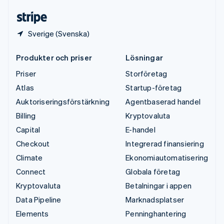
Deutsch
English
Sverige (Svenska)
Produkter och priser
Lösningar
Priser
Storföretag
Atlas
Startup-företag
Auktoriseringsförstärkning
Agentbaserad handel
Billing
Kryptovaluta
Capital
E-handel
Checkout
Integrerad finansiering
Climate
Ekonomiautomatisering
Connect
Globala företag
Kryptovaluta
Betalningar i appen
Data Pipeline
Marknadsplatser
Elements
Penninghantering