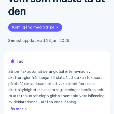
Godkännandeoptimeringar
Recognition
Företag
Plattformar
Erbjud
Link
Automatiserad
den
SaaS
användningsbaserad
Accelererad kassaprocess
redovisning
Produktplan
fakturering
Financial Connections
Stripe Sigma
Sessions årliga
Utfärda stablecoin-
Länkade finanskontodata
Anpassade
konferens
stödda kort
rapporter
Karriärer
Tillhandahåll och
Kom igång med Stripe
Efter bransch
Data Pipeline
Nyhetsrum
hantera tjänster med
Datasynkronisering
Stripe Press
agenter
AI-företag
Senast uppdaterad 23 juni 2026
Kreatörsekonomi
Spel
Besöksnäring, resor
Kontakt
Mer
Resurser
och fritid
Product roadmap
Tax
Försäkringsbolag
Kontakta säljteamet
Se vad som kommer härnäst
Media och
Appintegrationer
Bli partner
Stripe Tax automatiserar global efterlevnad av
underhållning
Kodexempel
Radar
Ideella organisationer
Utvecklarblogg
skatteregler från början till slut så att du kan fokusera
Bedrägeribekämpning
Professionella tjänster
API-status
på att få din verksamhet att växa. Identifiera dina
Offentlig sektor
Atlas
skattskyldigheter, hantera registreringar, beräkna och
Detaljhandel
Bolagsbildning för startups
ta ut rätt skattebelopp globalt samt aktivera inlämning
Climate
av deklarationer – allt i en enda lösning.
Koldioxidinfångning
Läs mer
Ecosystem
Identity