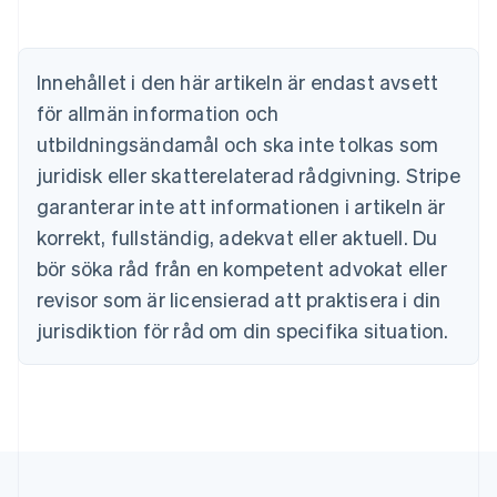
Belgien
Nederlands
Français
Deutsch
English
Brasilien
Português
English
Innehållet i den här artikeln är endast avsett
Bulgarien
för allmän information och
English
Cypern
utbildningsändamål och ska inte tolkas som
English
juridisk eller skatterelaterad rådgivning. Stripe
Danmark
garanterar inte att informationen i artikeln är
English
Estland
korrekt, fullständig, adekvat eller aktuell. Du
English
bör söka råd från en kompetent advokat eller
Fastlandskina
revisor som är licensierad att praktisera i din
简体中文
English
Finland
jurisdiktion för råd om din specifika situation.
English
Svenska
Frankrike
Français
English
Förenade Arabemiraten
English
Gibraltar
English