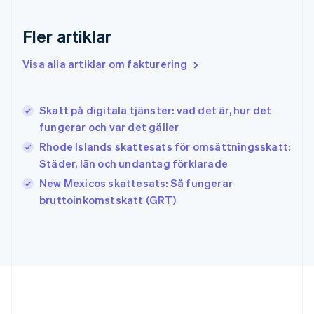
Grekland
English
Fler artiklar
Hongkong SAR, Kina
English
简体中文
Indien
Visa alla artiklar om fakturering
English
Irland
English
Skatt på digitala tjänster: vad det är, hur det
Italien
fungerar och var det gäller
Italiano
English
Japan
Rhode Islands skattesats för omsättningsskatt:
日本語
English
Städer, län och undantag förklarade
Kanada
New Mexicos skattesats: Så fungerar
English
Français
bruttoinkomstskatt (GRT)
Kroatien
English
Italiano
Lettland
English
Liechtenstein
Deutsch
English
Litauen
English
Luxemburg