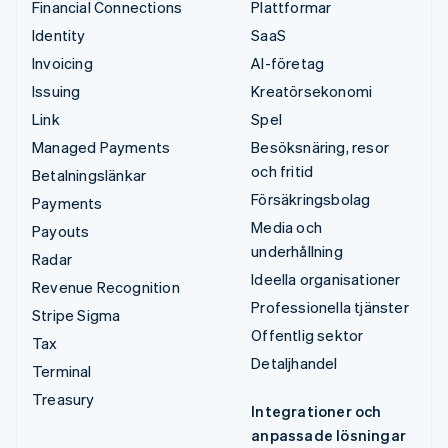
Financial Connections
Plattformar
Identity
SaaS
Invoicing
AI-företag
Issuing
Kreatörsekonomi
Link
Spel
Managed Payments
Besöksnäring, resor
och fritid
Betalningslänkar
Försäkringsbolag
Payments
Media och
Payouts
underhållning
Radar
Ideella organisationer
Revenue Recognition
Professionella tjänster
Stripe Sigma
Offentlig sektor
Tax
Detaljhandel
Terminal
Treasury
Integrationer och
anpassade lösningar