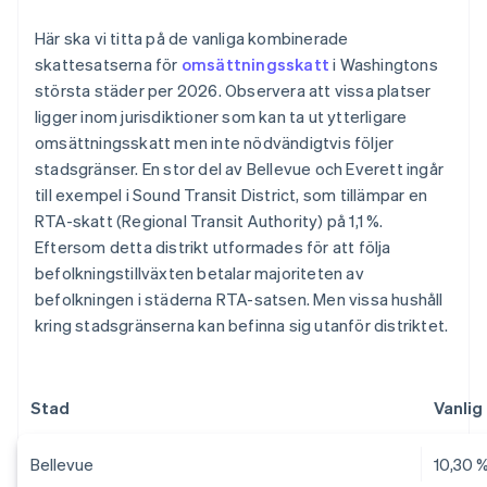
Här ska vi titta på de vanliga kombinerade
skattesatserna för
omsättningsskatt
i Washingtons
största städer per 2026. Observera att vissa platser
ligger inom jurisdiktioner som kan ta ut ytterligare
omsättningsskatt men inte nödvändigtvis följer
stadsgränser. En stor del av Bellevue och Everett ingår
till exempel i Sound Transit District, som tillämpar en
RTA-skatt (Regional Transit Authority) på 1,1 %.
Eftersom detta distrikt utformades för att följa
befolkningstillväxten betalar majoriteten av
befolkningen i städerna RTA-satsen. Men vissa hushåll
kring stadsgränserna kan befinna sig utanför distriktet.
Stad
Vanlig
Bellevue
10,30 