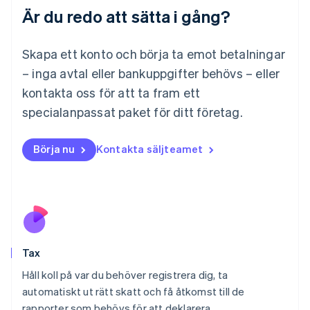
Är du redo att sätta i gång?
Français
Deutsch
English
Malaysia
English
简体中文
Skapa ett konto och börja ta emot betalningar
Malta
– inga avtal eller bankuppgifter behövs – eller
English
Mexiko
kontakta oss för att ta fram ett
Español
English
specialanpassat paket för ditt företag.
Nederländerna
Nederlands
English
Norge
Börja nu
Kontakta säljteamet
English
Nya Zeeland
English
Polen
English
Portugal
Português
English
Tax
Rumänien
English
Håll koll på var du behöver registrera dig, ta
Schweiz
automatiskt ut rätt skatt och få åtkomst till de
Deutsch
Français
Italiano
English
rapporter som behövs för att deklarera.
Singapore