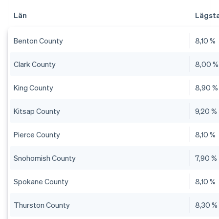
Län
Lägsta
Benton County
8,10 %
Clark County
8,00 %
King County
8,90 %
Kitsap County
9,20 %
Pierce County
8,10 %
Snohomish County
7,90 %
Spokane County
8,10 %
Thurston County
8,30 %