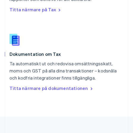
English
简体中文
Titta närmare på Tax
Slovakien
English
Slovenien
English
Italiano
Spanien
Español
English
Storbritannien
Dokumentation om Tax
English
Sverige
Ta automatiskt ut och redovisa omsättningsskatt,
Svenska
English
moms och GST på alla dina transaktioner – kodsnåla
Thailand
och kodfria integrationer finns tillgängliga.
ไทย
English
Tjeckien
Titta närmare på dokumentationen
English
Tyskland
Deutsch
English
Ungern
English
USA
English
Español
简体中文
Österrike