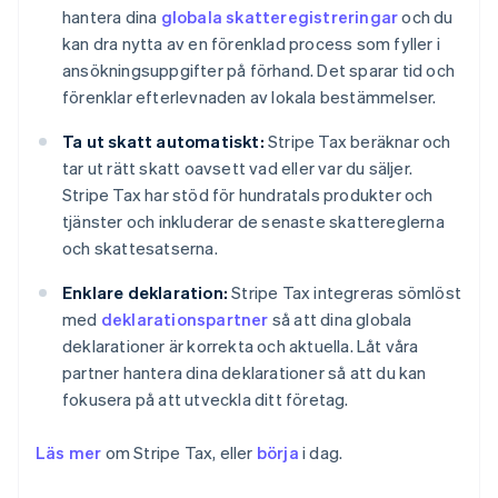
hantera dina
globala skatteregistreringar
och du
kan dra nytta av en förenklad process som fyller i
ansökningsuppgifter på förhand. Det sparar tid och
förenklar efterlevnaden av lokala bestämmelser.
Ta ut skatt automatiskt:
Stripe Tax beräknar och
tar ut rätt skatt oavsett vad eller var du säljer.
Stripe Tax har stöd för hundratals produkter och
tjänster och inkluderar de senaste skattereglerna
och skattesatserna.
Enklare deklaration:
Stripe Tax integreras sömlöst
med
deklarationspartner
så att dina globala
deklarationer är korrekta och aktuella. Låt våra
partner hantera dina deklarationer så att du kan
fokusera på att utveckla ditt företag.
Läs mer
om Stripe Tax, eller
börja
i dag.
Australien
English