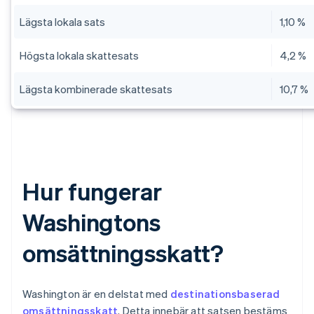
Lägsta lokala sats
1,10 %
Högsta lokala skattesats
4,2 %
Lägsta kombinerade skattesats
10,7 %
Hur fungerar
Washingtons
omsättningsskatt?
Washington är en delstat med
destinationsbaserad
omsättningsskatt
. Detta innebär att satsen bestäms