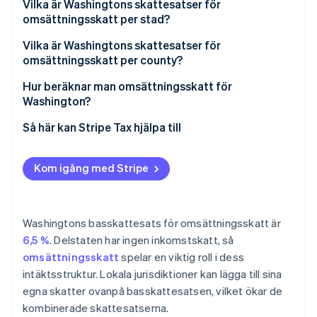
Ekonomiska förbindelseregler
Vilka är Washingtons skattesatser för
omsättningsskatt per stad?
Skatteplikt
Vilka är Washingtons skattesatser för
omsättningsskatt per county?
Hur beräknar man omsättningsskatt för
Washington?
Så här kan Stripe Tax hjälpa till
Kom igång med Stripe
Washingtons basskattesats för omsättningsskatt är
6,5 %
. Delstaten har ingen inkomstskatt, så
omsättningsskatt
spelar en viktig roll i dess
intäktsstruktur. Lokala jurisdiktioner kan lägga till sina
egna skatter ovanpå basskattesatsen, vilket ökar de
kombinerade skattesatserna.