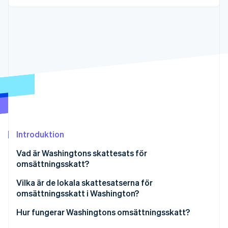
Identitetsverifiering online
Partner
Stripe App Marketplace
Stripe Sessions 2026
Se hur Stripe bygger den ekonomiska inf
Titta nu
Introduktion
Vad är Washingtons skattesats för
omsättningsskatt?
Vilka är de lokala skattesatserna för
omsättningsskatt i Washington?
Washingtons intervall för omsättningsskatt under
Hur fungerar Washingtons omsättningsskatt?
2026