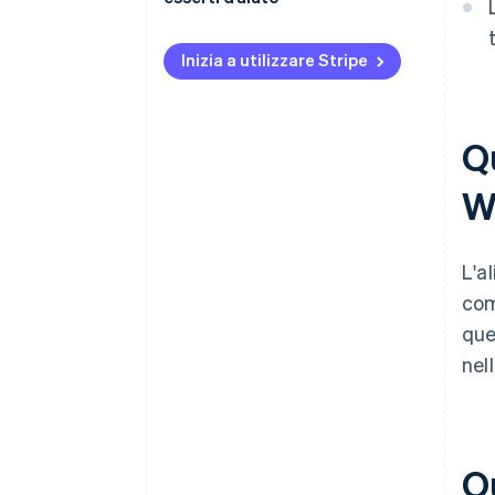
Inizia a utilizzare Stripe
Qu
W
L'a
com
que
nel
Qu