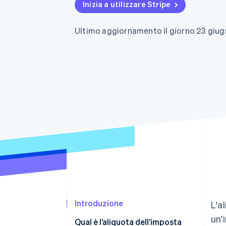
Inizia a utilizzare Stripe
Link
Pagamento accelerato
Financial Connections
Ultimo aggiornamento il giorno 23 giu
Conti finanziari collegati
Introduzione
L'a
un'
Qual è l’aliquota dell’imposta