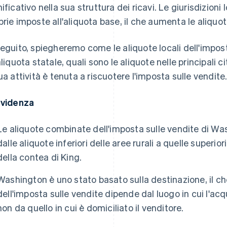
nificativo nella sua struttura dei ricavi. Le giurisdizion
prie imposte all'aliquota base, il che aumenta le aliqu
seguito, spiegheremo come le aliquote locali dell'impo
'aliquota statale, quali sono le aliquote nelle principali
tua attività è tenuta a riscuotere l'imposta sulle vendite
evidenza
Le aliquote combinate dell'imposta sulle vendite di W
dalle aliquote inferiori delle aree rurali a quelle superio
della contea di King.
Washington è uno stato basato sulla destinazione, il che
dell'imposta sulle vendite dipende dal luogo in cui l'acqui
non da quello in cui è domiciliato il venditore.