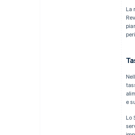
La 
Rev
pia
per
Ta
Nel
tas
ali
e s
Lo 
ser
imp