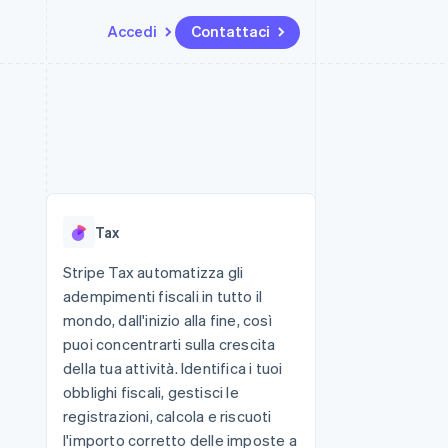
Accedi
Contattaci
Risorse
Ecosistema
Recapiti
me e marketplace
Altro
Integrazioni app
Partner
Contattaci
Product roadmap
ns
Esempi di codice
Stripe App Marketplace
Diventa nostro partner
Scopri cosa ti aspetta
 piattaforme
Blog per sviluppatori
 platforms
ibero
Stato dell'API
Radar
ari integrati
Prevenzione delle frodi
Tax
 fisiche
Atlas
Costituzione di start-up
Stripe Tax automatizza gli
adempimenti fiscali in tutto il
Climate
Rimozione del carbonio
mondo, dall'inizio alla fine, così
puoi concentrarti sulla crescita
Identity
Verifica online dell'identità
della tua attività. Identifica i tuoi
obblighi fiscali, gestisci le
registrazioni, calcola e riscuoti
l'importo corretto delle imposte a