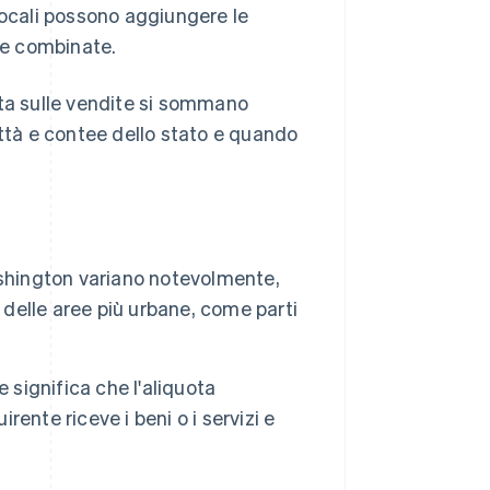
i locali possono aggiungere le
ote combinate.
sta sulle vendite si sommano
 città e contee dello stato e quando
.
ashington variano notevolmente,
ri delle aree più urbane, come parti
 significa che l'aliquota
rente riceve i beni o i servizi e