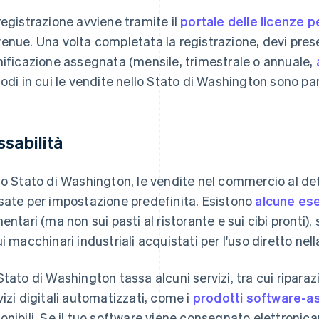
registrazione avviene tramite il
portale delle licenze pe
enue. Una volta completata la registrazione, devi presen
nificazione assegnata (mensile, trimestrale o annuale,
iodi in cui le vendite nello Stato di Washington sono par
ssabilità
lo Stato di Washington, le vendite nel commercio al det
sate per impostazione predefinita. Esistono
alcune ese
mentari (ma non sui pasti al ristorante e sui cibi pronti)
ui macchinari industriali acquistati per l'uso diretto nel
Stato di Washington tassa alcuni servizi, tra cui riparazi
vizi digitali automatizzati, come i
prodotti software-as
onibili. Se il tuo software viene consegnato elettronica