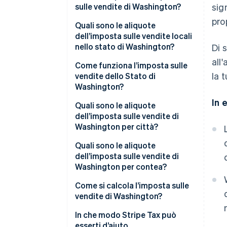
sulle vendite di Washington?
sig
pro
Quali sono le aliquote
dell’imposta sulle vendite locali
nello stato di Washington?
Di 
all
Intervallo dell’imposta sulle
Come funziona l’imposta sulle
la 
vendite nello stato di
vendite dello Stato di
Washington nel 2026
Washington?
In 
Nesso
Quali sono le aliquote
dell’imposta sulle vendite di
Tassabilità
Washington per città?
Quali sono le aliquote
dell’imposta sulle vendite di
Washington per contea?
Come si calcola l’imposta sulle
vendite di Washington?
In che modo Stripe Tax può
esserti d’aiuto