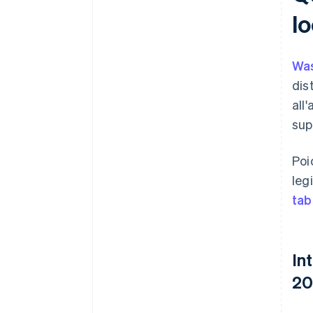
lo
Wa
dis
all
sup
Poi
leg
tab
In
20