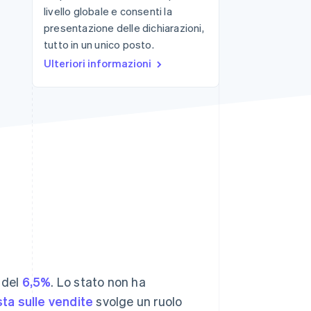
livello globale e consenti la
presentazione delle dichiarazioni,
tutto in un unico posto.
Stripe Sessions 2026
Scopri come Stripe sta
Ulteriori informazioni
costruendo
l'infrastruttura
economica per l'IA.
Guarda ora
 del
6,5%
. Lo stato non ha
ta sulle vendite
svolge un ruolo