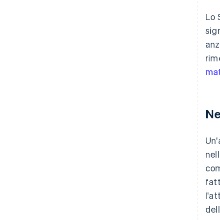
Lo 
sig
anz
rim
mat
Ne
Un'
nel
com
fat
l'a
del