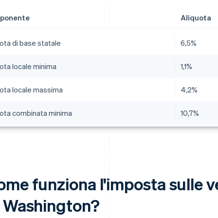
ponente
Aliquota
ota di base statale
6,5%
uota locale minima
1,1%
uota locale massima
4,2%
uota combinata minima
10,7%
ome funziona l'imposta sulle v
i Washington?