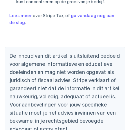
kunt concentreren op de groei van je bedrijf.
Lees meer
over Stripe Tax, of
ga vandaag nog aan
de slag
.
Australië
De inhoud van dit artikel is uitsluitend bedoeld
English
voor algemene informatieve en educatieve
België
doeleinden en mag niet worden opgevat als
Nederlands
Français
Deutsch
English
Brazilië
juridisch of fiscaal advies. Stripe verklaart of
Português
English
garandeert niet dat de informatie in dit artikel
Bulgarije
nauwkeurig, volledig, adequaat of actueel is.
English
Canada
Voor aanbevelingen voor jouw specifieke
English
Français
situatie moet je het advies inwinnen van een
Cyprus
English
bekwame, in je rechtsgebied bevoegde
Denemarken
advocaat of accountant.