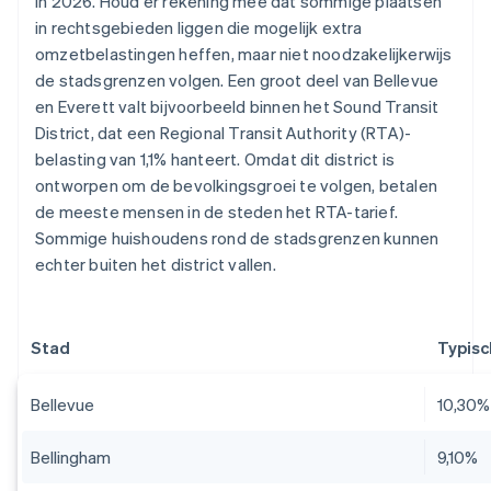
in 2026. Houd er rekening mee dat sommige plaatsen
in rechtsgebieden liggen die mogelijk extra
omzetbelastingen heffen, maar niet noodzakelijkerwijs
de stadsgrenzen volgen. Een groot deel van Bellevue
en Everett valt bijvoorbeeld binnen het Sound Transit
District, dat een Regional Transit Authority (RTA)-
belasting van 1,1% hanteert. Omdat dit district is
ontworpen om de bevolkingsgroei te volgen, betalen
de meeste mensen in de steden het RTA-tarief.
Sommige huishoudens rond de stadsgrenzen kunnen
echter buiten het district vallen.
Stad
Typisc
Bellevue
10,30%
Bellingham
9,10%