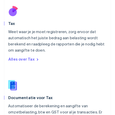
English
Noorwegen
English
Oostenrijk
Deutsch
English
Tax
Polen
English
Weet waar je je moet registreren, zorg ervoor dat
Portugal
automatisch het juiste bedrag aan belasting wordt
Português
English
berekend en raadpleeg de rapporten die je nodig hebt
Roemenië
om aangifte te doen.
English
Singapore
Alles over Tax
English
简体中文
Slovenië
English
Italiano
Slowakije
English
Spanje
Español
English
Documentatie voor Tax
Thailand
ไทย
English
Automatiseer de berekening en aangifte van
Tsjechië
omzetbelasting, btw en GST voor al je transacties. Er