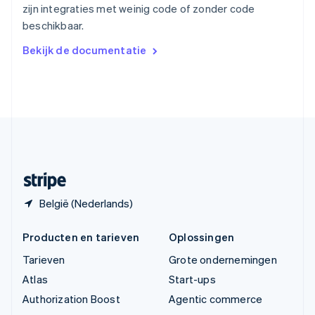
English
zijn integraties met weinig code of zonder code
Vasteland van China
beschikbaar.
简体中文
English
Verenigd Koninkrijk
Bekijk de documentatie
English
Verenigde Arabische Emiraten
English
Verenigde Staten
English
Español
简体中文
Zweden
Svenska
English
Zwitserland
Deutsch
Français
Italiano
English
België (Nederlands)
Producten en tarieven
Oplossingen
Tarieven
Grote ondernemingen
Atlas
Start-ups
Authorization Boost
Agentic commerce