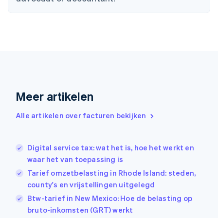
English
Duitsland
Deutsch
English
Estland
English
Finland
English
Svenska
Frankrijk
Français
English
Gibraltar
Meer artikelen
English
Griekenland
Alle artikelen over facturen bekijken
English
Hongarije
English
Digital service tax: wat het is, hoe het werkt en
Hongkong SAR, China
waar het van toepassing is
English
简体中文
Ierland
Tarief omzetbelasting in Rhode Island: steden,
English
county's en vrijstellingen uitgelegd
India
Btw-tarief in New Mexico: Hoe de belasting op
English
Italië
bruto-inkomsten (GRT) werkt