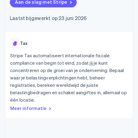
Toegang tot meer
Data Pipeline
Aan de slag met Stripe
Bedrijf
Marktplaatsen
Gegevenssynchronisatie
dan 125
Geldbeheer
Facturatie naar gebruik
Terminal
Productroadmap
Platforms
bieden
Laatst bijgewerkt op 23 juni 2026
Fysieke betalingen
Jaarlijks congres
SaaS
Betaalkaarten uitgeven
Authorization
Sessions
die door stablecoins
Boost
Vacatures
worden gedekt
Optimaliseer de
Stripe Newsroom
Diensten voorzien en
acceptatie
Stripe Press
Tax
beheren met agents
Per branche
Link
Versneld afrekenen
Stripe Tax automatiseert internationale fiscale
Financial
AI-bedrijven
compliance van begin tot eind, zodat jij je kunt
Connections
Creator economy
Contact
Bronnen
Data gekoppelde
concentreren op de groei van je onderneming. Bepaal
Gaming
rekeningen
Horeca, reizen en vrije
waar je belastingverplichtingen hebt, beheer
Neem contact op
tijd
App-integraties
Partner worden
registraties, bereken wereldwijd de juiste
Verzekering
Voorbeelden van code
belastingbedragen en schakel aangiftes in, allemaal op
Media en entertainment
Developerblog
API-status
één locatie.
Meer
Non-profitorganisaties
Product roadmap
Meer informatie
Ontdek wat er in het verschiet ligt
Professionele
dienstverlening
Radar
Publieke sector
Fraudepreventie
Detailhandel
Atlas