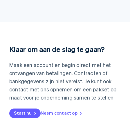
Italiano
English
Japan
日本語
English
Kroatië
English
Italiano
Letland
English
Liechtenstein
Deutsch
English
Klaar om aan de slag te gaan?
Litouwen
English
Luxemburg
Maak een account en begin direct met het
Français
Deutsch
English
ontvangen van betalingen. Contracten of
Maleisië
bankgegevens zijn niet vereist. Je kunt ook
English
简体中文
contact met ons opnemen om een pakket op
Malta
English
maat voor je onderneming samen te stellen.
Mexico
Español
English
Nederland
Start nu
Neem contact op
Nederlands
English
Nieuw-Zeeland