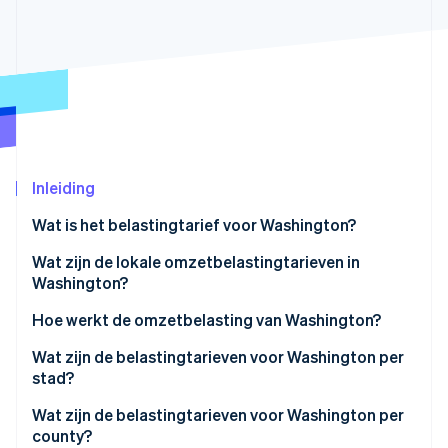
Oprichting van een start-up
Climate
Ecosysteem
CO₂-verwijdering
Partners
Identity
Stripe App Marketplace
Online identiteitsverificatie
Inleiding
Wat is het belastingtarief voor Washington?
Stripe Sessions 2026
Ontdek hoe Stripe de economische infrastructuu
Wat zijn de lokale omzetbelastingtarieven in
Nu bekijken
Washington?
Omzetbelastingbereik van Washington in 2026
Hoe werkt de omzetbelasting van Washington?
Nexus
Wat zijn de belastingtarieven voor Washington per
stad?
Belastingplicht
Wat zijn de belastingtarieven voor Washington per
county?