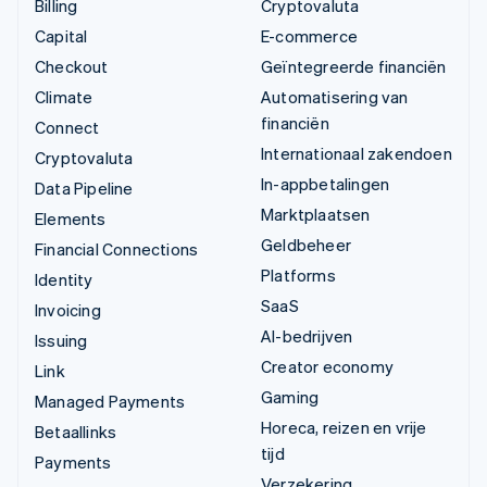
Billing
Cryptovaluta
Capital
E-commerce
Checkout
Geïntegreerde financiën
Climate
Automatisering van
financiën
Connect
Internationaal zakendoen
Cryptovaluta
In-appbetalingen
Data Pipeline
Marktplaatsen
Elements
Geldbeheer
Financial Connections
Platforms
Identity
SaaS
Invoicing
AI-bedrijven
Issuing
Creator economy
Link
Gaming
Managed Payments
Horeca, reizen en vrije
Betaallinks
tijd
Payments
Verzekering