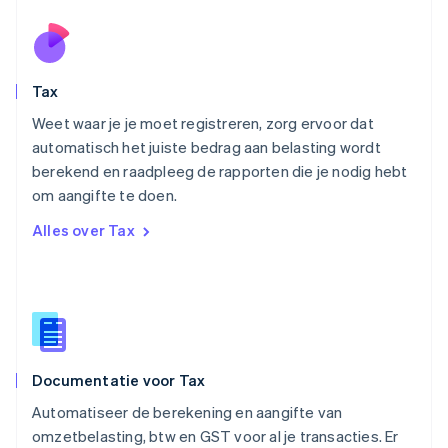
English
Noorwegen
English
Oostenrijk
Deutsch
English
Tax
Polen
English
Weet waar je je moet registreren, zorg ervoor dat
Portugal
automatisch het juiste bedrag aan belasting wordt
Português
English
berekend en raadpleeg de rapporten die je nodig hebt
Roemenië
om aangifte te doen.
English
Singapore
Alles over Tax
English
简体中文
Slovenië
English
Italiano
Slowakije
English
Spanje
Español
English
Documentatie voor Tax
Thailand
ไทย
English
Automatiseer de berekening en aangifte van
Tsjechië
omzetbelasting, btw en GST voor al je transacties. Er