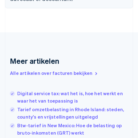
English
Duitsland
Deutsch
English
Estland
English
Finland
English
Svenska
Frankrijk
Français
English
Gibraltar
Meer artikelen
English
Griekenland
Alle artikelen over facturen bekijken
English
Hongarije
English
Digital service tax: wat het is, hoe het werkt en
Hongkong SAR, China
waar het van toepassing is
English
简体中文
Ierland
Tarief omzetbelasting in Rhode Island: steden,
English
county's en vrijstellingen uitgelegd
India
Btw-tarief in New Mexico: Hoe de belasting op
English
Italië
bruto-inkomsten (GRT) werkt