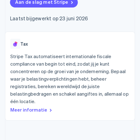
Toegang tot meer
Data Pipeline
Aan de slag met Stripe
Bedrijf
Marktplaatsen
Gegevenssynchronisatie
dan 125
Geldbeheer
Facturatie naar gebruik
Terminal
Productroadmap
Platforms
bieden
Laatst bijgewerkt op 23 juni 2026
Fysieke betalingen
Jaarlijks congres
SaaS
Betaalkaarten uitgeven
Authorization
Sessions
die door stablecoins
Boost
Vacatures
worden gedekt
Optimaliseer de
Stripe Newsroom
Diensten voorzien en
acceptatie
Stripe Press
Tax
beheren met agents
Per branche
Link
Versneld afrekenen
Stripe Tax automatiseert internationale fiscale
Financial
AI-bedrijven
compliance van begin tot eind, zodat jij je kunt
Connections
Creator economy
Contact
Bronnen
Data gekoppelde
concentreren op de groei van je onderneming. Bepaal
Gaming
rekeningen
Horeca, reizen en vrije
waar je belastingverplichtingen hebt, beheer
Neem contact op
tijd
App-integraties
Partner worden
registraties, bereken wereldwijd de juiste
Verzekering
Voorbeelden van code
belastingbedragen en schakel aangiftes in, allemaal op
Media en entertainment
Developerblog
API-status
één locatie.
Meer
Non-profitorganisaties
Product roadmap
Meer informatie
Ontdek wat er in het verschiet ligt
Professionele
dienstverlening
Radar
Publieke sector
Fraudepreventie
Detailhandel
Atlas