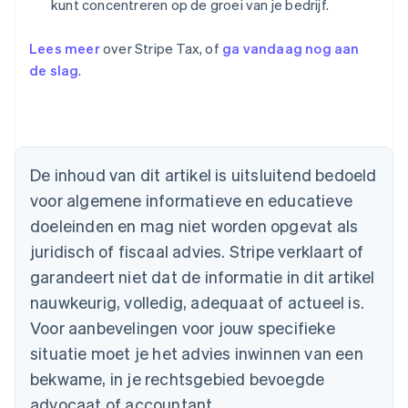
kunt concentreren op de groei van je bedrijf.
Lees meer
over Stripe Tax, of
ga vandaag nog aan
de slag
.
Australië
De inhoud van dit artikel is uitsluitend bedoeld
English
voor algemene informatieve en educatieve
België
doeleinden en mag niet worden opgevat als
Nederlands
Français
Deutsch
English
Brazilië
juridisch of fiscaal advies. Stripe verklaart of
Português
English
garandeert niet dat de informatie in dit artikel
Bulgarije
nauwkeurig, volledig, adequaat of actueel is.
English
Canada
Voor aanbevelingen voor jouw specifieke
English
Français
situatie moet je het advies inwinnen van een
Cyprus
English
bekwame, in je rechtsgebied bevoegde
Denemarken
advocaat of accountant.