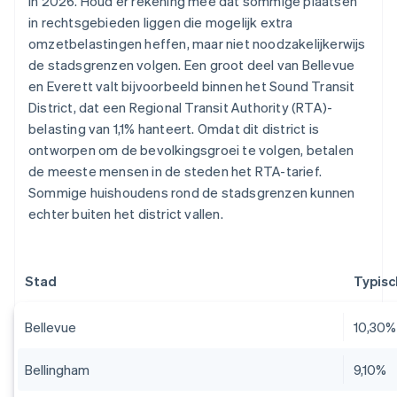
in 2026. Houd er rekening mee dat sommige plaatsen
in rechtsgebieden liggen die mogelijk extra
omzetbelastingen heffen, maar niet noodzakelijkerwijs
de stadsgrenzen volgen. Een groot deel van Bellevue
en Everett valt bijvoorbeeld binnen het Sound Transit
District, dat een Regional Transit Authority (RTA)-
belasting van 1,1% hanteert. Omdat dit district is
ontworpen om de bevolkingsgroei te volgen, betalen
de meeste mensen in de steden het RTA-tarief.
Sommige huishoudens rond de stadsgrenzen kunnen
echter buiten het district vallen.
Stad
Typisc
Bellevue
10,30%
Bellingham
9,10%