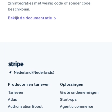
English
zijn integraties met weinig code of zonder code
Vasteland van China
beschikbaar.
简体中文
English
Verenigd Koninkrijk
Bekijk de documentatie
English
Verenigde Arabische Emiraten
English
Verenigde Staten
English
Español
简体中文
Zweden
Svenska
English
Zwitserland
Deutsch
Français
Italiano
English
Nederland (Nederlands)
Producten en tarieven
Oplossingen
Tarieven
Grote ondernemingen
Atlas
Start-ups
Authorization Boost
Agentic commerce