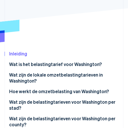
Oprichting van een start-up
Climate
Ecosysteem
CO₂-verwijdering
Partners
Identity
Stripe App Marketplace
Online identiteitsverificatie
Inleiding
Wat is het belastingtarief voor Washington?
Stripe Sessions 2026
Ontdek hoe Stripe de economische infrastructuu
Wat zijn de lokale omzetbelastingtarieven in
Nu bekijken
Washington?
Omzetbelastingbereik van Washington in 2026
Hoe werkt de omzetbelasting van Washington?
Nexus
Wat zijn de belastingtarieven voor Washington per
stad?
Belastingplicht
Wat zijn de belastingtarieven voor Washington per
county?