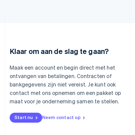
Italiano
English
Japan
日本語
English
Kroatië
English
Italiano
Letland
English
Liechtenstein
Deutsch
English
Klaar om aan de slag te gaan?
Litouwen
English
Luxemburg
Maak een account en begin direct met het
Français
Deutsch
English
ontvangen van betalingen. Contracten of
Maleisië
bankgegevens zijn niet vereist. Je kunt ook
English
简体中文
contact met ons opnemen om een pakket op
Malta
English
maat voor je onderneming samen te stellen.
Mexico
Español
English
Nederland
Start nu
Neem contact op
Nederlands
English
Nieuw-Zeeland