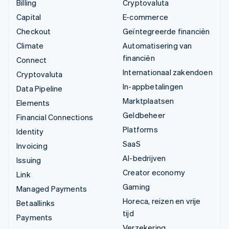
Billing
Cryptovaluta
Capital
E-commerce
Checkout
Geïntegreerde financiën
Climate
Automatisering van
financiën
Connect
Internationaal zakendoen
Cryptovaluta
In-appbetalingen
Data Pipeline
Marktplaatsen
Elements
Geldbeheer
Financial Connections
Platforms
Identity
SaaS
Invoicing
AI-bedrijven
Issuing
Creator economy
Link
Gaming
Managed Payments
Horeca, reizen en vrije
Betaallinks
tijd
Payments
Verzekering