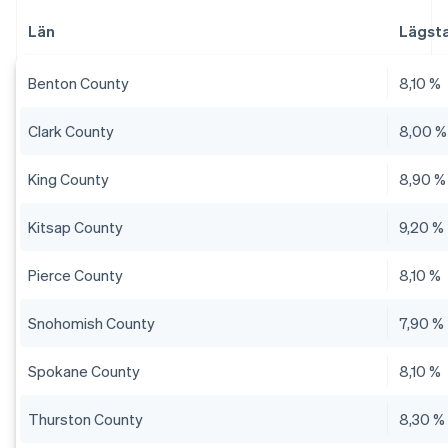
Län
Lägsta
Benton County
8,10 %
Clark County
8,00 %
King County
8,90 %
Kitsap County
9,20 %
Pierce County
8,10 %
Snohomish County
7,90 %
Spokane County
8,10 %
Thurston County
8,30 %