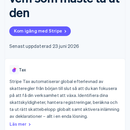
Godkännandeoptimeringar
Recognition
Företag
Plattformar
Erbjud
Link
Automatiserad
den
SaaS
användningsbaserad
Accelererad kassaprocess
redovisning
Produktplan
fakturering
Financial Connections
Stripe Sigma
Sessions årliga
Utfärda stablecoin-
Länkade finanskontodata
Anpassade
konferens
stödda kort
rapporter
Karriärer
Tillhandahåll och
Kom igång med Stripe
Efter bransch
Data Pipeline
Nyhetsrum
hantera tjänster med
Datasynkronisering
Stripe Press
agenter
AI-företag
Senast uppdaterad 23 juni 2026
Kreatörsekonomi
Spel
Besöksnäring, resor
Kontakt
Mer
Resurser
och fritid
Product roadmap
Tax
Försäkringsbolag
Kontakta säljteamet
Se vad som kommer härnäst
Media och
Appintegrationer
Bli partner
Stripe Tax automatiserar global efterlevnad av
underhållning
Kodexempel
Radar
Ideella organisationer
Utvecklarblogg
skatteregler från början till slut så att du kan fokusera
Bedrägeribekämpning
Professionella tjänster
API-status
på att få din verksamhet att växa. Identifiera dina
Offentlig sektor
Atlas
skattskyldigheter, hantera registreringar, beräkna och
Detaljhandel
Bolagsbildning för startups
ta ut rätt skattebelopp globalt samt aktivera inlämning
Climate
av deklarationer – allt i en enda lösning.
Koldioxidinfångning
Läs mer
Ecosystem
Identity