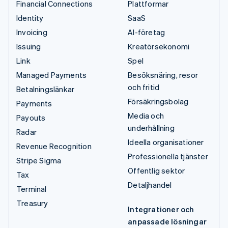
Financial Connections
Plattformar
Identity
SaaS
Invoicing
AI-företag
Issuing
Kreatörsekonomi
Link
Spel
Managed Payments
Besöksnäring, resor
och fritid
Betalningslänkar
Försäkringsbolag
Payments
Media och
Payouts
underhållning
Radar
Ideella organisationer
Revenue Recognition
Professionella tjänster
Stripe Sigma
Offentlig sektor
Tax
Detaljhandel
Terminal
Treasury
Integrationer och
anpassade lösningar