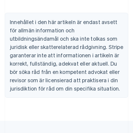
Belgien
Nederlands
Français
Deutsch
English
Brasilien
Português
English
Innehållet i den här artikeln är endast avsett
Bulgarien
för allmän information och
English
Cypern
utbildningsändamål och ska inte tolkas som
English
juridisk eller skatterelaterad rådgivning. Stripe
Danmark
garanterar inte att informationen i artikeln är
English
Estland
korrekt, fullständig, adekvat eller aktuell. Du
English
bör söka råd från en kompetent advokat eller
Fastlandskina
revisor som är licensierad att praktisera i din
简体中文
English
Finland
jurisdiktion för råd om din specifika situation.
English
Svenska
Frankrike
Français
English
Förenade Arabemiraten
English
Gibraltar
English