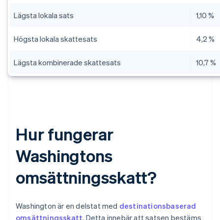
Lägsta lokala sats
1,10 %
Högsta lokala skattesats
4,2 %
Lägsta kombinerade skattesats
10,7 %
Hur fungerar
Washingtons
omsättningsskatt?
Washington är en delstat med
destinationsbaserad
omsättningsskatt
. Detta innebär att satsen bestäms