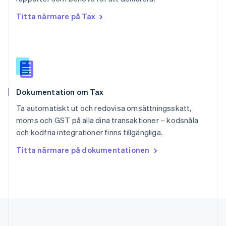
English
简体中文
Titta närmare på Tax
Slovakien
English
Slovenien
English
Italiano
Spanien
Español
English
Storbritannien
Dokumentation om Tax
English
Sverige
Ta automatiskt ut och redovisa omsättningsskatt,
Svenska
English
moms och GST på alla dina transaktioner – kodsnåla
Thailand
och kodfria integrationer finns tillgängliga.
ไทย
English
Tjeckien
Titta närmare på dokumentationen
English
Tyskland
Deutsch
English
Ungern
English
USA
English
Español
简体中文
Österrike