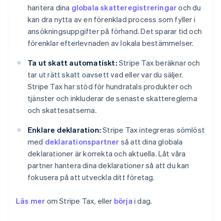
hantera dina
globala skatteregistreringar
och du
kan dra nytta av en förenklad process som fyller i
ansökningsuppgifter på förhand. Det sparar tid och
förenklar efterlevnaden av lokala bestämmelser.
Ta ut skatt automatiskt:
Stripe Tax beräknar och
tar ut rätt skatt oavsett vad eller var du säljer.
Stripe Tax har stöd för hundratals produkter och
tjänster och inkluderar de senaste skattereglerna
och skattesatserna.
Enklare deklaration:
Stripe Tax integreras sömlöst
med
deklarationspartner
så att dina globala
deklarationer är korrekta och aktuella. Låt våra
partner hantera dina deklarationer så att du kan
fokusera på att utveckla ditt företag.
Läs mer
om Stripe Tax, eller
börja
i dag.
Australien
English