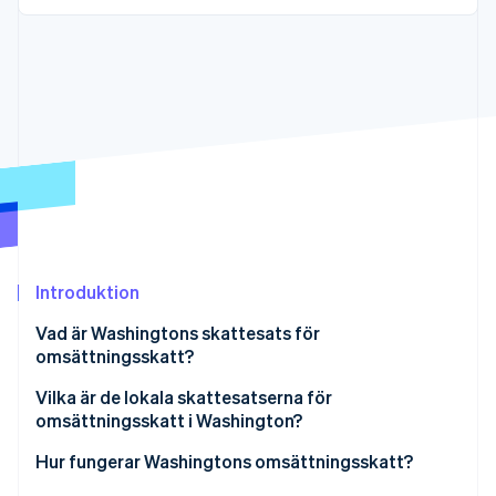
Identitetsverifiering online
Partner
Stripe App Marketplace
Stripe Sessions 2026
Se hur Stripe bygger den ekonomiska inf
Titta nu
Introduktion
Vad är Washingtons skattesats för
omsättningsskatt?
Vilka är de lokala skattesatserna för
omsättningsskatt i Washington?
Washingtons intervall för omsättningsskatt under
Hur fungerar Washingtons omsättningsskatt?
2026