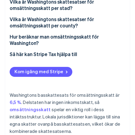
Ekonomiska förbindelseregler
Vilka är Washingtons skattesatser för
omsättningsskatt per stad?
Skatteplikt
Vilka är Washingtons skattesatser för
omsättningsskatt per county?
Hur beräknar man omsättningsskatt för
Washington?
Så här kan Stripe Tax hjälpa till
Kom igång med Stripe
Washingtons basskattesats för omsättningsskatt är
6,5 %
. Delstaten har ingen inkomstskatt, så
omsättningsskatt
spelar en viktig roll i dess
intäktsstruktur. Lokala jurisdiktioner kan lägga till sina
egna skatter ovanpå basskattesatsen, vilket ökar de
kombinerade skattesatserna.