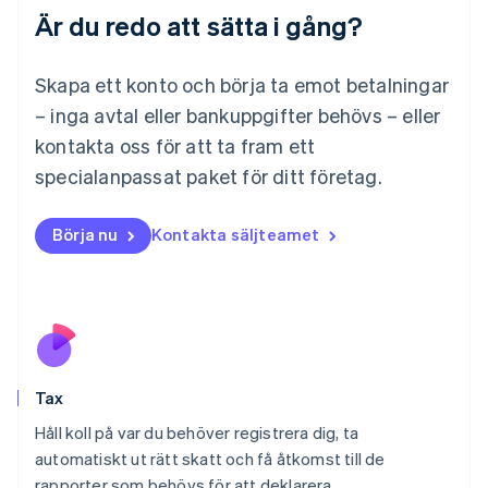
Är du redo att sätta i gång?
Français
Deutsch
English
Malaysia
English
简体中文
Skapa ett konto och börja ta emot betalningar
Malta
– inga avtal eller bankuppgifter behövs – eller
English
Mexiko
kontakta oss för att ta fram ett
Español
English
specialanpassat paket för ditt företag.
Nederländerna
Nederlands
English
Norge
Börja nu
Kontakta säljteamet
English
Nya Zeeland
English
Polen
English
Portugal
Português
English
Tax
Rumänien
English
Håll koll på var du behöver registrera dig, ta
Schweiz
automatiskt ut rätt skatt och få åtkomst till de
Deutsch
Français
Italiano
English
rapporter som behövs för att deklarera.
Singapore