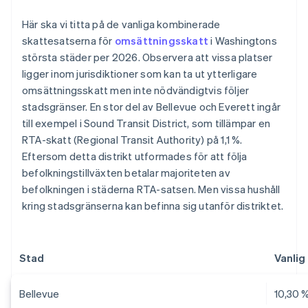
Här ska vi titta på de vanliga kombinerade
skattesatserna för
omsättningsskatt
i Washingtons
största städer per 2026. Observera att vissa platser
ligger inom jurisdiktioner som kan ta ut ytterligare
omsättningsskatt men inte nödvändigtvis följer
stadsgränser. En stor del av Bellevue och Everett ingår
till exempel i Sound Transit District, som tillämpar en
RTA-skatt (Regional Transit Authority) på 1,1 %.
Eftersom detta distrikt utformades för att följa
befolkningstillväxten betalar majoriteten av
befolkningen i städerna RTA-satsen. Men vissa hushåll
kring stadsgränserna kan befinna sig utanför distriktet.
Stad
Vanlig
Bellevue
10,30 