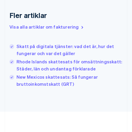
Grekland
English
Fler artiklar
Hongkong SAR, Kina
English
简体中文
Indien
Visa alla artiklar om fakturering
English
Irland
English
Skatt på digitala tjänster: vad det är, hur det
Italien
fungerar och var det gäller
Italiano
English
Japan
Rhode Islands skattesats för omsättningsskatt:
日本語
English
Städer, län och undantag förklarade
Kanada
New Mexicos skattesats: Så fungerar
English
Français
bruttoinkomstskatt (GRT)
Kroatien
English
Italiano
Lettland
English
Liechtenstein
Deutsch
English
Litauen
English
Luxemburg