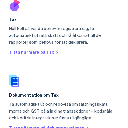
English
Portugal
Português
English
Tax
Rumänien
English
Håll koll på var du behöver registrera dig, ta
Schweiz
automatiskt ut rätt skatt och få åtkomst till de
Deutsch
Français
Italiano
English
rapporter som behövs för att deklarera.
Singapore
English
简体中文
Titta närmare på Tax
Slovakien
English
Slovenien
English
Italiano
Spanien
Español
English
Storbritannien
Dokumentation om Tax
English
Sverige
Ta automatiskt ut och redovisa omsättningsskatt,
Svenska
English
moms och GST på alla dina transaktioner – kodsnåla
Thailand
och kodfria integrationer finns tillgängliga.
ไทย
English
Tjeckien
Titta närmare på dokumentationen