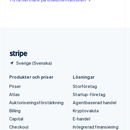
English
Tyskland
Deutsch
English
Ungern
English
USA
English
Español
简体中文
Österrike
Deutsch
English
Sverige (Svenska)
Produkter och priser
Lösningar
Priser
Storföretag
Atlas
Startup-företag
Auktoriseringsförstärkning
Agentbaserad handel
Billing
Kryptovaluta
Capital
E-handel
Checkout
Integrerad finansiering