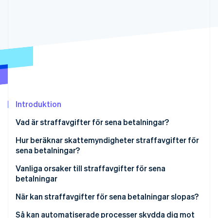
Identitetsverifiering online
Partner
Stripe App Marketplace
Stripe Sessions 2026
Se hur Stripe bygger den ekonomiska inf
Titta nu
Introduktion
Vad är straffavgifter för sena betalningar?
Straffavgifter för sena betalningar kontra avgifter
Hur beräknar skattemyndigheter straffavgifter för
för sena betalningar
sena betalningar?
Skatt avrundas nedåt
Vanliga orsaker till straffavgifter för sena
betalningar
Anståndsperiod
Sena momsdeklarationer
När kan straffavgifter för sena betalningar slopas?
Betalningsfel
Så kan automatiserade processer skydda dig mot