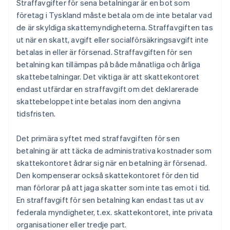
Straffavgifter för sena betalningar är en bot som
företag i Tyskland måste betala om de inte betalar vad
de är skyldiga skattemyndigheterna. Straffavgiften tas
ut när en skatt, avgift eller socialförsäkringsavgift inte
betalas in eller är försenad. Straffavgiften för sen
betalning kan tillämpas på både månatliga och årliga
skattebetalningar. Det viktiga är att skattekontoret
endast utfärdar en straffavgift om det deklarerade
skattebeloppet inte betalas inom den angivna
tidsfristen.
Det primära syftet med straffavgiften för sen
betalning är att täcka de administrativa kostnader som
skattekontoret ådrar sig när en betalning är försenad.
Den kompenserar också skattekontoret för den tid
man förlorar på att jaga skatter som inte tas emot i tid.
En straffavgift för sen betalning kan endast tas ut av
federala myndigheter, t.ex. skattekontoret, inte privata
organisationer eller tredje part.