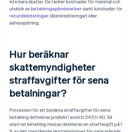
inte bara skatter. De täcker kostnader för material och
utskick av
betalningspåminnelser
samt kostnader för
returdebiteringar
(återkrediteringar) eller
adresspårning.
Hur beräknar
skattemyndigheter
straffavgifter för sena
betalningar?
Processen för att beräkna straffavgifter för sena
betalning definieras juridiskt i avsnitt 240.1 i AO. Så
snart en betalning missas debiteras en straffavgift på 1
% av det utestående skattebeloppet för varje månads