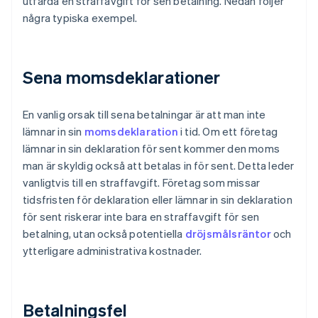
utfärda en straffavgift för sen betalning. Nedan följer
några typiska exempel.
Sena momsdeklarationer
En vanlig orsak till sena betalningar är att man inte
lämnar in sin
momsdeklaration
i tid. Om ett företag
lämnar in sin deklaration för sent kommer den moms
man är skyldig också att betalas in för sent. Detta leder
vanligtvis till en straffavgift. Företag som missar
tidsfristen för deklaration eller lämnar in sin deklaration
för sent riskerar inte bara en straffavgift för sen
betalning, utan också potentiella
dröjsmålsräntor
och
ytterligare administrativa kostnader.
Betalningsfel