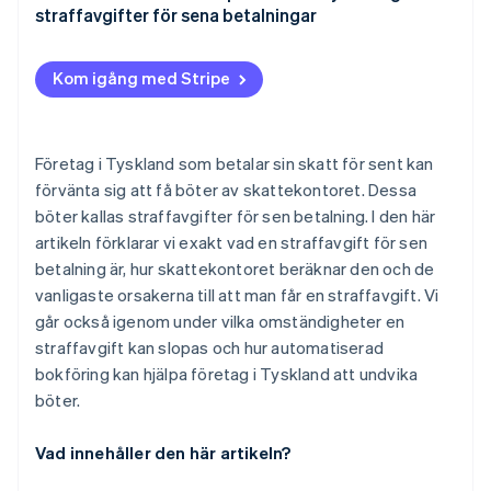
straffavgifter för sena betalningar
Förseningar orsakade av betalningsmetoder
Likviditetsproblem
Kom igång med Stripe
Organisatoriska och processbaserade orsaker
Företag i Tyskland som betalar sin skatt för sent kan
förvänta sig att få böter av skattekontoret. Dessa
böter kallas straffavgifter för sen betalning. I den här
artikeln förklarar vi exakt vad en straffavgift för sen
betalning är, hur skattekontoret beräknar den och de
vanligaste orsakerna till att man får en straffavgift. Vi
går också igenom under vilka omständigheter en
straffavgift kan slopas och hur automatiserad
bokföring kan hjälpa företag i Tyskland att undvika
böter.
Vad innehåller den här artikeln?