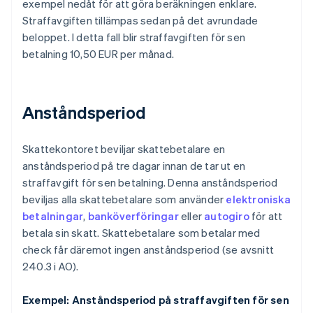
exempel nedåt för att göra beräkningen enklare.
Straffavgiften tillämpas sedan på det avrundade
beloppet. I detta fall blir straffavgiften för sen
betalning 10,50 EUR per månad.
Anståndsperiod
Skattekontoret beviljar skattebetalare en
anståndsperiod på tre dagar innan de tar ut en
straffavgift för sen betalning. Denna anståndsperiod
beviljas alla skattebetalare som använder
elektroniska
betalningar
,
banköverföringar
eller
autogiro
för att
betala sin skatt. Skattebetalare som betalar med
check får däremot ingen anståndsperiod (se avsnitt
240.3 i AO).
Exempel: Anståndsperiod på straffavgiften för sen