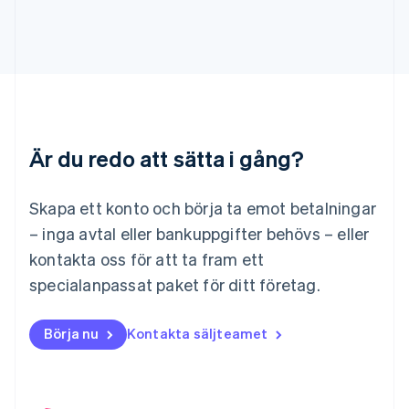
English
Italiano
Lettland
English
Liechtenstein
Deutsch
English
Litauen
English
Luxemburg
Är du redo att sätta i gång?
Français
Deutsch
English
Malaysia
English
简体中文
Skapa ett konto och börja ta emot betalningar
Malta
– inga avtal eller bankuppgifter behövs – eller
English
Mexiko
kontakta oss för att ta fram ett
Español
English
specialanpassat paket för ditt företag.
Nederländerna
Nederlands
English
Norge
Börja nu
Kontakta säljteamet
English
Nya Zeeland
English
Polen