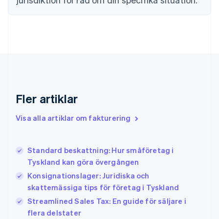
English
Svenska
Frankrike
Français
English
Förenade Arabemiraten
English
Gibraltar
English
Grekland
English
Fler artiklar
Hongkong SAR, Kina
English
简体中文
Indien
Visa alla artiklar om fakturering
English
Irland
English
Standard beskattning: Hur småföretag i
Italien
Tyskland kan göra övergången
Italiano
English
Japan
Konsignationslager: Juridiska och
日本語
English
skattemässiga tips för företag i Tyskland
Kanada
Streamlined Sales Tax: En guide för säljare i
English
Français
flera delstater
Kroatien