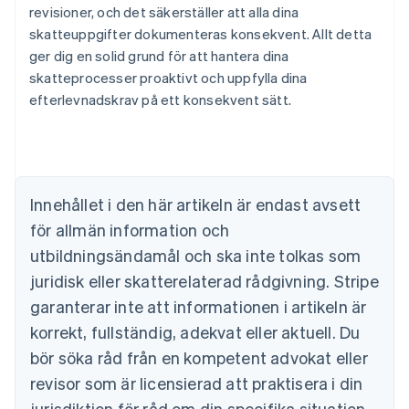
revisioner, och det säkerställer att alla dina
skatteuppgifter dokumenteras konsekvent. Allt detta
ger dig en solid grund för att hantera dina
skatteprocesser proaktivt och uppfylla dina
efterlevnadskrav på ett konsekvent sätt.
Australien
English
Belgien
Nederlands
Français
Deutsch
English
Brasilien
Português
English
Innehållet i den här artikeln är endast avsett
Bulgarien
för allmän information och
English
Cypern
utbildningsändamål och ska inte tolkas som
English
juridisk eller skatterelaterad rådgivning. Stripe
Danmark
garanterar inte att informationen i artikeln är
English
Estland
korrekt, fullständig, adekvat eller aktuell. Du
English
bör söka råd från en kompetent advokat eller
Fastlandskina
revisor som är licensierad att praktisera i din
简体中文
English
Finland
jurisdiktion för råd om din specifika situation.