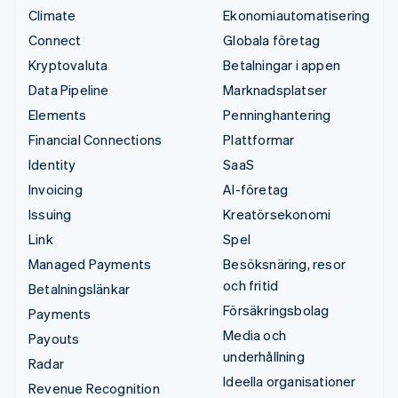
Climate
Ekonomiautomatisering
Connect
Globala företag
Kryptovaluta
Betalningar i appen
Data Pipeline
Marknadsplatser
Elements
Penninghantering
Financial Connections
Plattformar
Identity
SaaS
Invoicing
AI-företag
Issuing
Kreatörsekonomi
Link
Spel
Managed Payments
Besöksnäring, resor
och fritid
Betalningslänkar
Försäkringsbolag
Payments
Media och
Payouts
underhållning
Radar
Ideella organisationer
Revenue Recognition