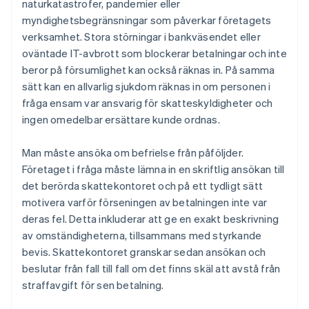
naturkatastrofer, pandemier eller
myndighetsbegränsningar som påverkar företagets
verksamhet. Stora störningar i bankväsendet eller
oväntade IT-avbrott som blockerar betalningar och inte
beror på försumlighet kan också räknas in. På samma
sätt kan en allvarlig sjukdom räknas in om personen i
fråga ensam var ansvarig för skatteskyldigheter och
ingen omedelbar ersättare kunde ordnas.
Man måste ansöka om befrielse från påföljder.
Företaget i fråga måste lämna in en skriftlig ansökan till
det berörda skattekontoret och på ett tydligt sätt
motivera varför förseningen av betalningen inte var
deras fel. Detta inkluderar att ge en exakt beskrivning
av omständigheterna, tillsammans med styrkande
bevis. Skattekontoret granskar sedan ansökan och
beslutar från fall till fall om det finns skäl att avstå från
straffavgift för sen betalning.