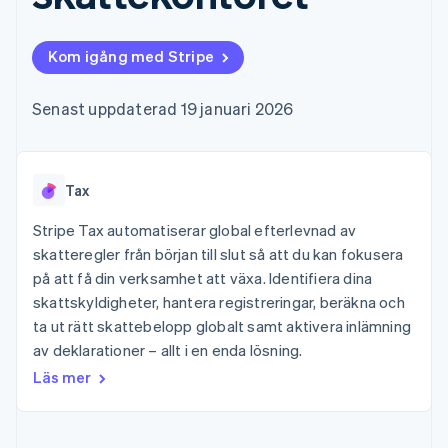
Godkännandeoptimeringar
Recognition
Företag
Plattformar
Erbjud
Link
Automatiserad
SaaS
användningsbaserad
Accelererad kassaprocess
redovisning
Produktplan
fakturering
Kom igång med Stripe
Financial Connections
Stripe Sigma
Sessions årliga
Utfärda stablecoin-
Länkade finanskontodata
Anpassade
konferens
stödda kort
rapporter
Karriärer
Tillhandahåll och
Senast uppdaterad 19 januari 2026
Efter bransch
Data Pipeline
Nyhetsrum
hantera tjänster med
Datasynkronisering
Stripe Press
agenter
AI-företag
Kreatörsekonomi
Tax
Spel
Besöksnäring, resor
Kontakt
Mer
Resurser
och fritid
Stripe Tax automatiserar global efterlevnad av
Product roadmap
Försäkringsbolag
Kontakta säljteamet
skatteregler från början till slut så att du kan fokusera
Se vad som kommer härnäst
Media och
Appintegrationer
Bli partner
på att få din verksamhet att växa. Identifiera dina
underhållning
Kodexempel
Radar
Ideella organisationer
Utvecklarblogg
skattskyldigheter, hantera registreringar, beräkna och
Bedrägeribekämpning
Professionella tjänster
API-status
ta ut rätt skattebelopp globalt samt aktivera inlämning
Offentlig sektor
Atlas
av deklarationer – allt i en enda lösning.
Detaljhandel
Bolagsbildning för startups
Läs mer
Climate
Koldioxidinfångning
Ecosystem
Identity