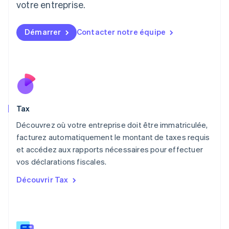
votre entreprise.
English
Luxembourg
Français
Deutsch
English
Démarrer
Contacter notre équipe
Malaisie
English
简体中文
Malte
English
Mexique
Español
English
Norvège
Tax
English
Nouvelle-Zélande
Découvrez où votre entreprise doit être immatriculée,
English
facturez automatiquement le montant de taxes requis
Pays-Bas
et accédez aux rapports nécessaires pour effectuer
Nederlands
English
vos déclarations fiscales.
Pologne
English
Découvrir Tax
Portugal
Português
English
R.A.S. de Hong Kong, Chine
English
简体中文
République tchèque