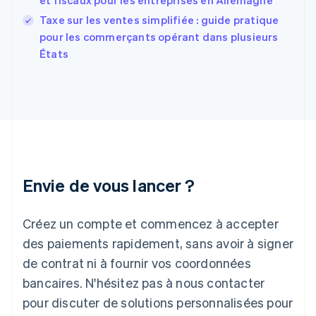
et fiscaux pour les entreprises en Allemagne
English
Svenska
Taxe sur les ventes simplifiée : guide pratique
France
pour les commerçants opérant dans plusieurs
Français
English
États
Gibraltar
English
Grèce
English
Hongrie
English
Inde
English
Irlande
Envie de vous lancer ?
English
Italie
Italiano
English
Créez un compte et commencez à accepter
Japon
日本語
English
des paiements rapidement, sans avoir à signer
Lettonie
de contrat ni à fournir vos coordonnées
English
bancaires. N'hésitez pas à nous contacter
Liechtenstein
pour discuter de solutions personnalisées pour
Deutsch
English
Lituanie