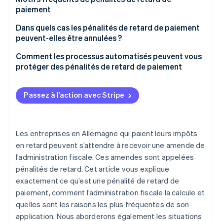
paiement
Période de grâce
Déclarations de TVA tardives
Dans quels cas les pénalités de retard de paiement
peuvent-elles être annulées ?
Erreurs de paiement
Comment les processus automatisés peuvent vous
Retards liés aux moyens de paiement
protéger des pénalités de retard de paiement
Problèmes de trésorerie
Passez à l’action avec Stripe
Causes organisationnelles et procédurales
Les entreprises en Allemagne qui paient leurs impôts
en retard peuvent s’attendre à recevoir une amende de
l’administration fiscale. Ces amendes sont appelées
pénalités de retard. Cet article vous explique
exactement ce qu’est une pénalité de retard de
paiement, comment l’administration fiscale la calcule et
quelles sont les raisons les plus fréquentes de son
application. Nous aborderons également les situations