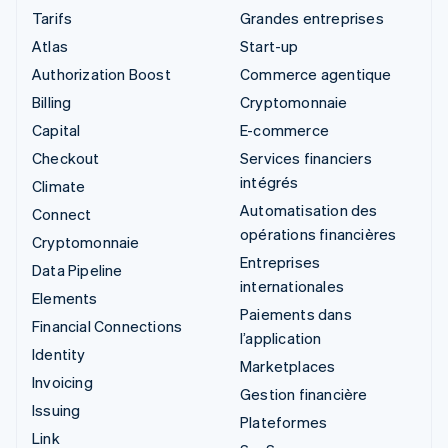
Tarifs
Grandes entreprises
Atlas
Start-up
Authorization Boost
Commerce agentique
Billing
Cryptomonnaie
Capital
E-commerce
Checkout
Services financiers
intégrés
Climate
Automatisation des
Connect
opérations financières
Cryptomonnaie
Entreprises
Data Pipeline
internationales
Elements
Paiements dans
Financial Connections
l’application
Identity
Marketplaces
Invoicing
Gestion financière
Issuing
Plateformes
Link