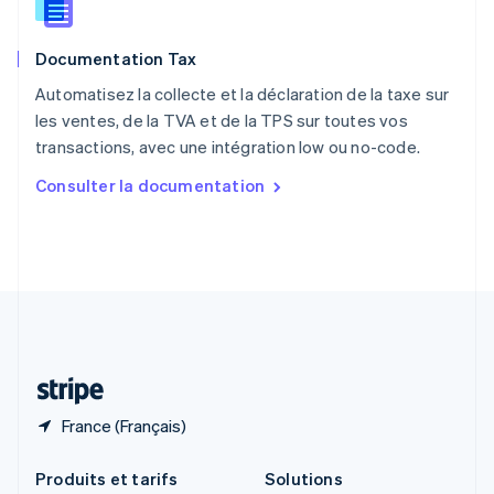
English
Roumanie
Documentation Tax
English
Royaume-Uni
Automatisez la collecte et la déclaration de la taxe sur
English
les ventes, de la TVA et de la TPS sur toutes vos
Singapour
transactions, avec une intégration low ou no-code.
English
简体中文
Slovaquie
Consulter la documentation
English
Slovénie
English
Italiano
Suède
Svenska
English
Suisse
Deutsch
Français
Italiano
English
Thaïlande
ไทย
English
France (Français)
Produits et tarifs
Solutions