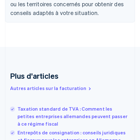
ou les territoires concernés pour obtenir des
Português
English
Bulgarie
conseils adaptés à votre situation.
English
Canada
English
Français
Chine continentale
简体中文
English
Chypre
English
Croatie
English
Italiano
Plus d'articles
Danemark
English
Émirats arabes unis
Autres articles sur la facturation
English
Espagne
Español
English
Taxation standard de TVA : Comment les
Estonie
petites entreprises allemandes peuvent passer
English
à ce régime fiscal
États-Unis
Entrepôts de consignation : conseils juridiques
English
Español
简体中文
Finlande