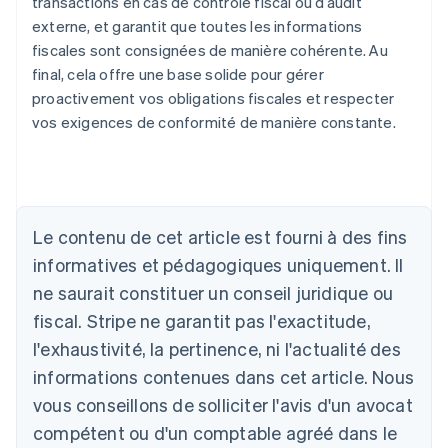
transactions en cas de contrôle fiscal ou d’audit
externe, et garantit que toutes les informations
fiscales sont consignées de manière cohérente. Au
final, cela offre une base solide pour gérer
proactivement vos obligations fiscales et respecter
vos exigences de conformité de manière constante.
Le contenu de cet article est fourni à des fins
informatives et pédagogiques uniquement. Il
Allemagne
ne saurait constituer un conseil juridique ou
Deutsch
English
fiscal. Stripe ne garantit pas l'exactitude,
Australie
l'exhaustivité, la pertinence, ni l'actualité des
English
Autriche
informations contenues dans cet article. Nous
Deutsch
English
vous conseillons de solliciter l'avis d'un avocat
Belgique
Nederlands
Français
Deutsch
English
compétent ou d'un comptable agréé dans le
Brésil