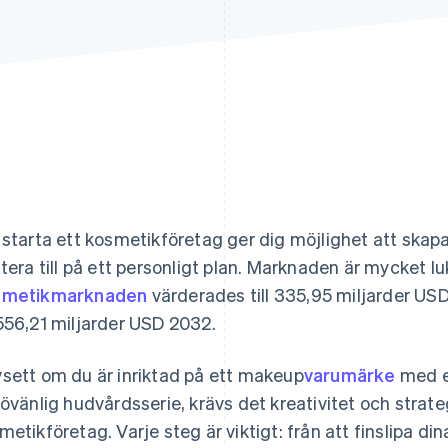
 starta ett kosmetikföretag ger dig möjlighet att ska
atera till på ett personligt plan. Marknaden är mycket lu
smetikmarknaden
värderades till 335,95 miljarder US
556,21 miljarder USD 2032.
sett om du är inriktad på ett makeup
varumärke
med en
jövänlig hudvårdsserie, krävs det kreativitet och strateg
metikföretag. Varje steg är viktigt: från att finslipa dina