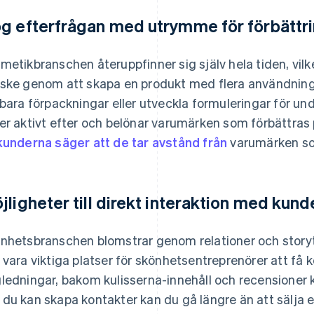
g efterfrågan med utrymme för förbättr
metikbranschen återuppfinner sig själv hela tiden, vilke
ske genom att skapa en produkt med flera användnin
lbara förpackningar eller utveckla formuleringar för 
er aktivt efter och belönar varumärken som förbättras 
kunderna säger att de tar avstånd från
varumärken so
jligheter till direkt interaktion med kund
nhetsbranschen blomstrar genom relationer och storyt
 vara viktiga platser för skönhetsentreprenörer att få k
ledningar, bakom kulisserna-innehåll och recensioner k
du kan skapa kontakter kan du gå längre än att sälja 