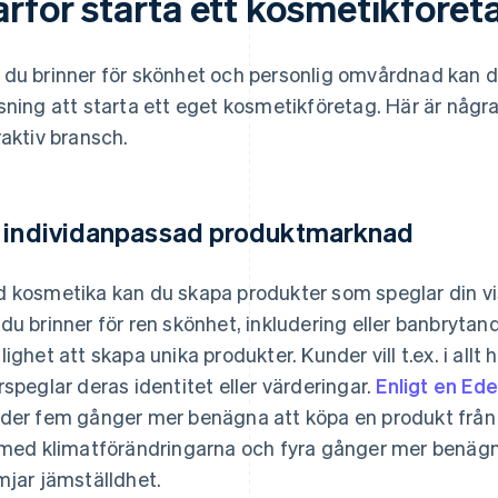
arför starta ett kosmetikföret
du brinner för skönhet och personlig omvårdnad kan 
sning att starta ett eget kosmetikföretag. Här är några 
raktiv bransch.
 individanpassad produktmarknad
 kosmetika kan du skapa produkter som speglar din vis
du brinner för ren skönhet, inkludering eller banbrytan
lighet att skapa unika produkter. Kunder vill t.ex. i all
rspeglar deras identitet eller värderingar.
Enligt en Ed
der fem gånger mer benägna att köpa en produkt från 
 med klimatförändringarna och fyra gånger mer benäg
mjar jämställdhet.