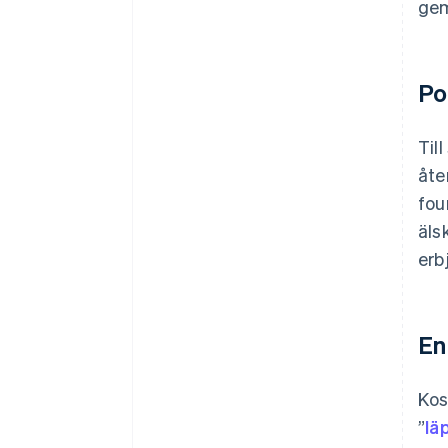
gem
Po
Til
åte
fou
äls
erb
En
Kos
”
lä