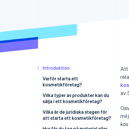
Accelererad kassaprocess
Financial Connections
Länkade finanskontodata
Introduktion
Att
rel
Varför starta ett
kosmetikföretag?
ko
av 
En individanpassad
Vilka typer av produkter kan du
produktmarknad
sälja i ett kosmetikföretag?
Oav
Lägre inträdeströsklar
Smink
Vilka är de juridiska stegen för
mil
att starta ett kosmetikföretag?
Hög efterfrågan med utrymme
Hudvård
kos
för förbättringar
Skapa en lagenlig formulering
Hur får du tag på material eller