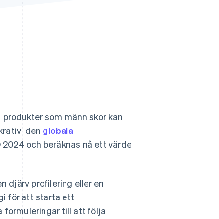
Stripe Sessions 2026
Se hur Stripe bygger den
ekonomiska
infrastrukturen för AI.
Titta nu
pa produkter som människor kan
krativ: den
globala
D 2024 och beräknas nå ett värde
 djärv profilering eller en
i för att starta ett
 formuleringar till att följa