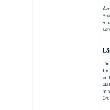
Äve
Bea
Rih
som
Lä
Jäm
för
en 
pla
min
Dru