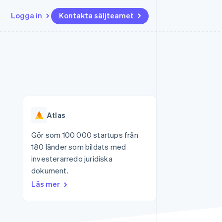
Logga in
Kontakta säljteamet
Resurser
Ecosystem
Kontakt
ch
Mer
er
Appintegrationer
Partner
Kontakta säljteamet
Product roadmap
Kodexempel
Stripe App Marketplace
Bli partner
Se vad som kommer härnäst
Utvecklarblogg
r plattformar
tid
API-status
Radar
Bedrägeribekämpning
Atlas
Atlas
Bolagsbildning för startups
Gör som 100 000 startups från
180 länder som bildats med
Climate
Koldioxidinfångning
investerarredo juridiska
dokument.
Identity
Identitetsverifiering online
Läs mer