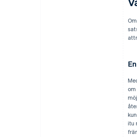
V
Om 
sat
att
En
Med
om 
möj
åte
kun
itu
frä