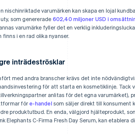
n nischinriktade varumärken kan skapa en lojal kundb
uty, som genererade
602,40 miljoner USD i omsättn
annas varumärke fyller det en verklig inkluderingsluc
 finns i en rad olika nyanser.
gre inträdeströsklar
fört med andra branscher krävs det inte nödvändigtvi
handsinvestering för att starta en kosmetiklinje. Tack va
tillverkningspartner anlitas för det egna varumärket), p
ttformar för
e-handel
som säljer direkt till konsument k
dre produktutbud. En enda, välgjord hjälteprodukt, so
nk Elephants C-Firma Fresh Day Serum, kan etablera di