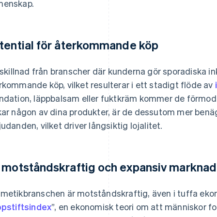
enskap.
tential för återkommande köp
l skillnad från branscher där kunderna gör sporadiska 
rkommande köp, vilket resulterar i ett stadigt flöde av
ndation, läppbalsam eller fuktkräm kommer de förmod
kar någon av dina produkter, är de dessutom mer benäg
judanden, vilket driver långsiktig lojalitet.
 motståndskraftig och expansiv marknad
metikbranschen är motståndskraftig, även i tuffa ekono
ppstiftsindex
”, en ekonomisk teori om att människor fo