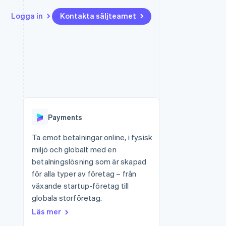
Logga in
Kontakta säljteamet
Resurser
Ecosystem
Kontakt
ch
Mer
er
Appintegrationer
Partner
Kontakta säljteamet
Product roadmap
Kodexempel
Stripe App Marketplace
Bli partner
Se vad som kommer härnäst
Utvecklarblogg
r plattformar
tid
API-status
Radar
Bedrägeribekämpning
Payments
Atlas
Bolagsbildning för startups
Ta emot betalningar online, i fysisk
miljö och globalt med en
Climate
Koldioxidinfångning
betalningslösning som är skapad
för alla typer av företag – från
Identity
Identitetsverifiering online
växande startup-företag till
globala storföretag.
Läs mer