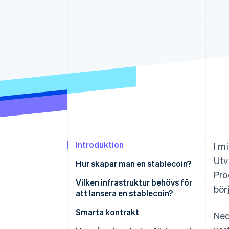
Accelererad kassaprocess
Financial Connections
Länkade finanskontodata
Introduktion
I m
Utv
Hur skapar man en stablecoin?
Pro
Definiera kopplingen
Vilken infrastruktur behövs för
bör
att lansera en stablecoin?
Välj uppbackningsmodellen
Smarta kontrakt
Ned
Upprätta styrningsramverket