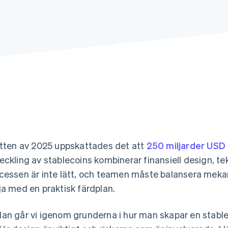
itten av 2025 uppskattades det att
250 miljarder USD 
eckling av stablecoins kombinerar finansiell design, te
cessen är inte lätt, och teamen måste balansera mekan
ja med en praktisk färdplan.
an går vi igenom grunderna i hur man skapar en stable