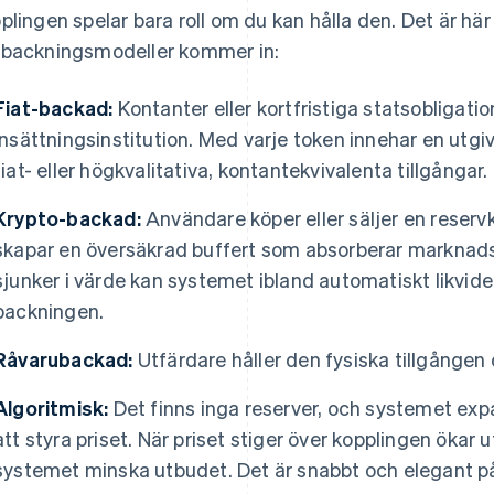
plingen spelar bara roll om du kan hålla den. Det är här
backningsmodeller kommer in:
Fiat-backad:
Kontanter eller kortfristiga statsobligatio
insättningsinstitution. Med varje token innehar en ut
fiat- eller högkvalitativa, kontantekvivalenta tillgångar.
Krypto-backad:
Användare köper eller säljer en reservk
skapar en översäkrad buffert som absorberar markna
sjunker i värde kan systemet ibland automatiskt likvider
backningen.
Råvarubackad:
Utfärdare håller den fysiska tillgången
Algoritmisk:
Det finns inga reserver, och systemet expa
att styra priset. När priset stiger över kopplingen ökar 
systemet minska utbudet. Det är snabbt och elegant på