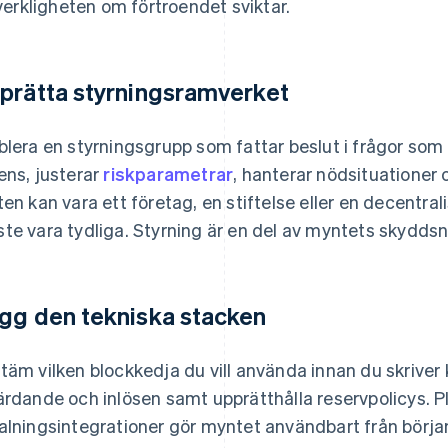
verkligheten om förtroendet sviktar.
prätta styrningsramverket
blera en styrningsgrupp som fattar beslut i frågor som
ens, justerar
riskparametrar
, hanterar nödsituationer 
ten kan vara ett företag, en stiftelse eller en decentr
te vara tydliga. Styrning är en del av myntets skyddsn
gg den tekniska stacken
täm vilken blockkedja du vill använda innan du skriver
ärdande och inlösen samt upprätthålla reservpolicys. 
alningsintegrationer gör myntet användbart från börja