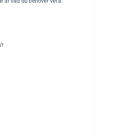
är är vad du behöver veta.
n?