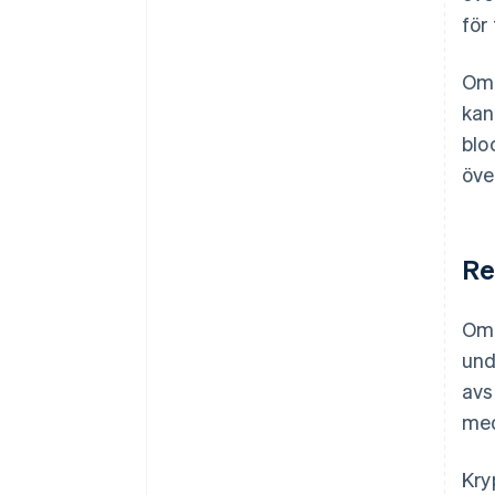
för
Om 
kan
blo
öve
Re
Om 
und
avs
med
Kry