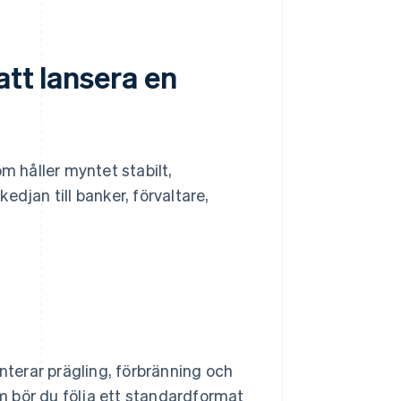
att lansera en
m håller myntet stabilt,
djan till banker, förvaltare,
terar prägling, förbränning och
 bör du följa ett standardformat