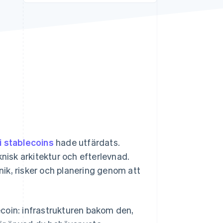
Stripe Sessions 2026
Se hur Stripe bygger den
ekonomiska
infrastrukturen för AI.
Titta nu
i stablecoins
hade utfärdats.
knisk arkitektur och efterlevnad.
ik, risker och planering genom att
coin: infrastrukturen bakom den,