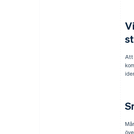
Vi
s
Att
kom
ide
S
Mån
öve