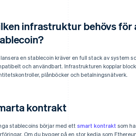
lken infrastruktur behövs för 
tablecoin?
 lansera en stablecoin kräver en full stack av system so
patibelt och användbart. Infrastrukturen kopplar blockke
ntitetskontroller, plånböcker och betalningsnätverk.
marta kontrakt
ga stablecoins börjar med ett
smart kontrakt
som han
rföringar. Om du bygger på en stor kedja som Ethereum