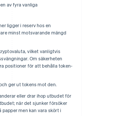
 en av fyra vanliga
ner ligger i reserv hos en
givare minst motsvarande mängd
ryptovaluta, vilket vanligtvis
dssvängningar. Om säkerheten
a positioner för att behålla token-
 och ger ut tokens mot den.
nderar eller drar ihop utbudet för
utbudet; när det sjunker försöker
 papper men kan vara skört i