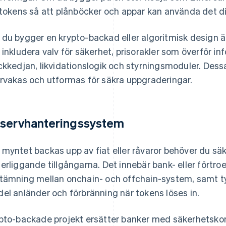
 tokens så att plånböcker och appar kan använda det di
du bygger en krypto-backad eller algoritmisk design 
 inkludera valv för säkerhet, prisorakler som överför inf
ckkedjan, likvidationslogik och styrningsmoduler. Des
rvakas och utformas för säkra uppgraderingar.
servhanteringssystem
myntet backas upp av fiat eller råvaror behöver du säk
erliggande tillgångarna. Det innebär bank- eller förtr
tämning mellan onchain- och offchain-system, samt tyd
el anländer och förbränning när tokens löses in.
pto-backade projekt ersätter banker med säkerhetsko