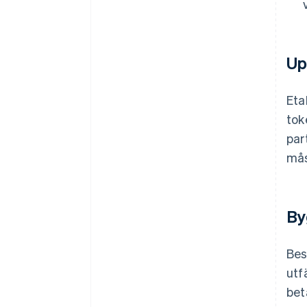
Up
Eta
tok
par
mås
By
Bes
utf
bet