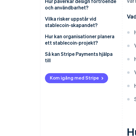
var
Reservhanteringssystem
Hur påverkar design förtroende
Bygg den tekniska stacken
och användbarhet?
Efterlevnad och
Vad
identitetskontroller
Vilka risker uppstår vid
stablecoin-skapandet?
Plånböcker, betalningar och
integrationer
Hur kan organisationer planera
ett stablecoin-projekt?
Säkerhet och kontroller
Så kan Stripe Payments hjälpa
till
Kom igång med Stripe
H