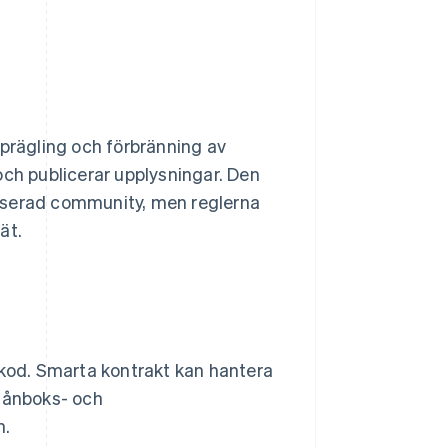
 prägling och förbränning av
och publicerar upplysningar. Den
aliserad community, men reglerna
ät.
 kod. Smarta kontrakt kan hantera
Plånboks- och
n.