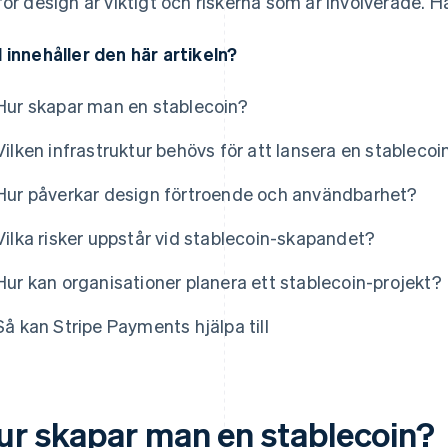
för design är viktigt och riskerna som är involverade. H
 innehåller den här artikeln?
Hur skapar man en stablecoin?
Vilken infrastruktur behövs för att lansera en stablecoi
Hur påverkar design förtroende och användbarhet?
Vilka risker uppstår vid stablecoin-skapandet?
Hur kan organisationer planera ett stablecoin-projekt?
Så kan Stripe Payments hjälpa till
ur skapar man en stablecoin?