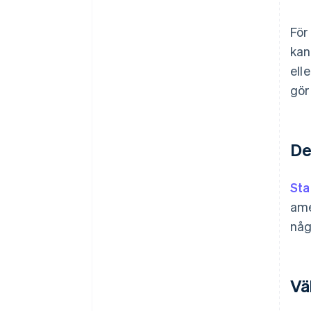
För
kan
ell
gör
De
Sta
ame
någ
Vä