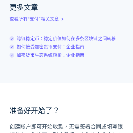
拉脱维亚
更多文章
English
立陶宛
查看所有“支付”相关文章
English
列支敦士登
Deutsch
English
卢森堡
跨链稳定币：稳定价值如何在多条区块链之间转移
Français
Deutsch
English
如何接受加密货币支付：企业指南
罗马尼亚
加密货币生态系统解析：企业指南
English
马尔他
English
马来西亚
English
简体中文
美国
English
Español
简体中文
墨西哥
Español
English
准备好开始了？
挪威
English
葡萄牙
创建账户即可开始收款，无需签署合同或填写银
Português
English