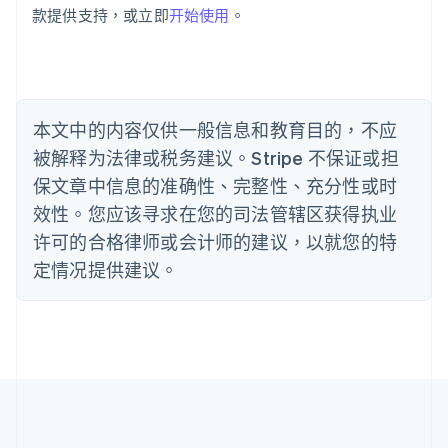
保加利亚
款提供支持，或立即
开始使用
。
English
比利时
Nederlands
Français
Deutsch
English
波兰
English
丹麦
本文中的内容仅供一般信息和教育目的，不应
English
被解释为法律或税务建议。Stripe 不保证或担
德国
保文章中信息的准确性、完整性、充分性或时
Deutsch
English
法国
效性。您应该寻求在您的司法管辖区获得执业
Français
English
许可的合格律师或会计师的建议，以就您的特
芬兰
定情况提供建议。
English
Svenska
荷兰
Nederlands
English
加拿大
English
Français
捷克
English
克罗地亚
English
Italiano