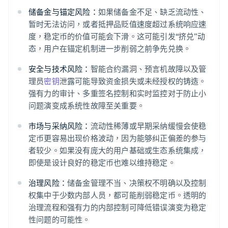
储备金与锚定风险：
如果储备金不足、缺乏流动性、
暂时无法访问，或者抵押品贬值速度超过系统响应速
度，稳定币的价值可能会下滑。这可能引发“挤兑”动
态，用户在锚定机制进一步削弱之前争先兑换。
安全与技术风险：
智能合约漏洞、预言机故障以及管
理员
密钥
泄露可能导致资金损失或未经授权的铸造。
强有力的审计、多重签名控制和实时监控对于防止小
问题演变成系统性故障至关重要。
市场与采纳风险：
流动性稀薄或早期采纳缓慢会使稳
定币更容易出现价格波动，因为能够纠正偏差的参与
者较少。如果没有庞大的用户基础或生态系统集成，
即使是设计良好的稳定币也难以维持稳定。
治理风险：
储备金管理不当、决策权不明确以及控制
权集中于少数内部人员，都可能削弱稳定币。透明的
治理流程和强有力的内部控制可降低错误演变为稳定
性问题的可能性。