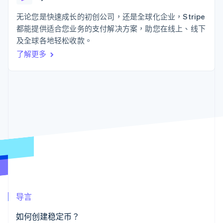
接入 125+ 种支
Stripe Sigma
产品路线图
SaaS
付方式
自定义报告
Sessions 年度大会
无论您是快速成长的初创公司，还是全球化企业，Stripe
Authorization
Data Pipeline
招聘
都能提供适合您业务的支付解决方案，助您在线上、线下
Boost
数据同步
资讯中心
支付成功率优
资源
及全球各地轻松收款。
Stripe Press
化
按行业
了解更多
Link
应用集成
加速结账
AI 企业
代码示例
创作者经济
开发者博客
联系
游戏
API 状态
酒店、旅游与休闲
联系销售
保险
成为合作伙伴
更多
媒体与娱乐
Product roadmap
非营利组织
了解未来规划
专业服务
公共部门
Radar
零售
欺诈防范
Atlas
初创企业注册
生态系统
Climate
导言
碳移除
合作伙伴
Stripe App Marketplace
如何创建稳定币？