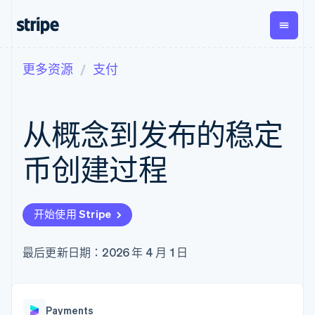
更多资源
支付
按企业阶段
文档
学习
支付
营收
资金管
平台
理
易市
大型企业
Stripe 文档
博客
Payments
Billing
初创企业
API 参考文档
客户案例
从概念到发布的稳定
在线支付
经常性收入
Global
Conn
库与 SDK
指南
Managed
Metronome
Payouts
Stripe Apps
Payments
按用量计费
平台
币创建过程
备案商家解决
Subscriptions
向第三
按应用场景
方案
方打款
支持
订阅管理
Payment links
Crypto
指南
智能体商务
Invoicing
钱包、
加密货币
获取支持
无代码支付
一次性或定期
开始使用 Stripe
稳定币
电子商务
接受线上付款
托管支持方案
Checkout
账单
发行和
嵌入式金融
实施预置结账流程
专业服务
预构建支付界
Tax
发卡基
财务自动化
构建平台或交易市场
最后更新日期：2026 年 4 月 1 日
面
销售税和增值
础设施
全球化企业
管理订阅
Elements
税自动化
应用内支付
提供按用量计费
灵活的 UI 组件
Revenue
交易市场
发行稳定币支持的支付卡
Payment
Recognition
公司
资金管理
通过智能体配置和管理服
methods
会计自动化
Payments
平台
务