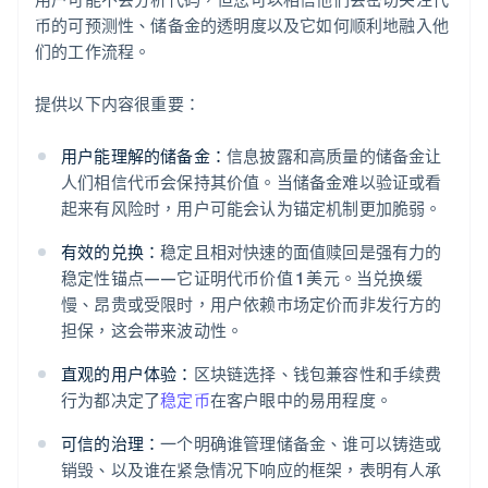
币的可预测性、储备金的透明度以及它如何顺利地融入他
们的工作流程。
提供以下内容很重要：
用户能理解的储备金：
信息披露和高质量的储备金让
人们相信代币会保持其价值。当储备金难以验证或看
起来有风险时，用户可能会认为锚定机制更加脆弱。
有效的兑换：
稳定且相对快速的面值赎回是强有力的
稳定性锚点——它证明代币价值 1 美元。当兑换缓
慢、昂贵或受限时，用户依赖市场定价而非发行方的
担保，这会带来波动性。
直观的用户体验：
区块链选择、钱包兼容性和手续费
行为都决定了
稳定币
在客户眼中的易用程度。
可信的治理：
一个明确谁管理储备金、谁可以铸造或
销毁、以及谁在紧急情况下响应的框架，表明有人承