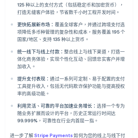
125 种以上的支付方式（包括稳定币和加密货币），
打造无缝客户体验，节省数千小时工程开发时间。
更快拓展新市场：
覆盖全球客户，并通过跨境支付选
项降低多币种管理的复杂性和成本，服务覆盖 195 个
国家/地区、支持 135 种以上货币。
统一线下与线上付款：
整合线上与线下渠道，打造一
体化商务体验，实现个性化互动、回馈忠实客户并增
阿联酋
加收入。
English
爱尔兰
提升支付表现：
通过一系列可定制、易于配置的支付
English
工具提升收入，包括无代码欺诈保护功能与提高授权
爱沙尼亚
率的高级功能。
English
奥地利
利用灵活、可靠的平台加速业务增长：
选择一个专为
Deutsch
English
随业务扩展而设计的平台，历史正常运行时间达
澳大利亚
99.999%，可靠性在行业内首屈一指。
English
巴西
Português
English
进一步了解
Stripe Payments
如何为您的线上与线下付