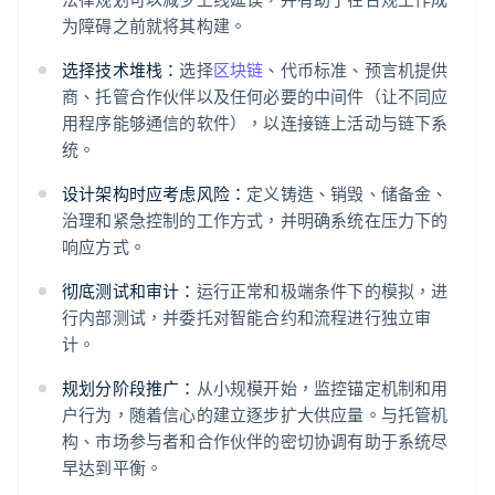
为障碍之前就将其构建。
选择技术堆栈：
选择
区块链
、代币标准、预言机提供
商、托管合作伙伴以及任何必要的中间件（让不同应
用程序能够通信的软件），以连接链上活动与链下系
统。
设计架构时应考虑风险：
定义铸造、销毁、储备金、
治理和紧急控制的工作方式，并明确系统在压力下的
响应方式。
彻底测试和审计：
运行正常和极端条件下的模拟，进
行内部测试，并委托对智能合约和流程进行独立审
计。
规划分阶段推广：
从小规模开始，监控锚定机制和用
户行为，随着信心的建立逐步扩大供应量。与托管机
构、市场参与者和合作伙伴的密切协调有助于系统尽
早达到平衡。