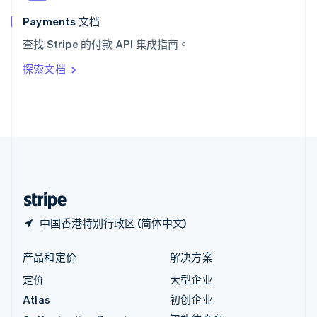
匈牙利
English
Payments 文档
意大利
查找 Stripe 的付款 API 集成指南。
Italiano
English
印度
探索文档
English
英国
English
直布罗陀
English
中国内地
简体中文
English
中国香港特别行政区
English
简体中文
中国香港特别行政区 (简体中文)
产品和定价
解决方案
定价
大型企业
Atlas
初创企业