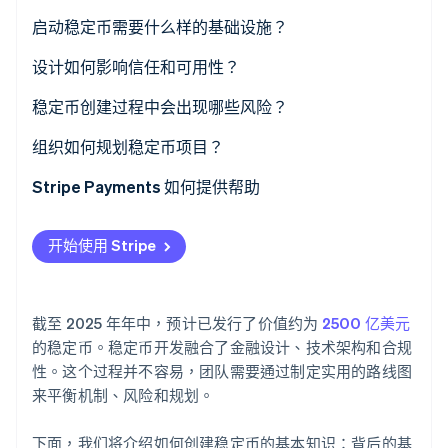
定义锚定机制
启动稳定币需要什么样的基础设施？
选择支撑模式
智能合约
设计如何影响信任和可用性？
Stripe Sessions 2026
了解 Stripe 如何为 AI 构建经济基础设施。
制定治理框架
储备金管理系统
稳定币创建过程中会出现哪些风险？
立即观看
建立技术堆栈
合规与身份控制
组织如何规划稳定币项目？
钱包、支付与集成
Stripe Payments 如何提供帮助
安全与控制
开始使用 Stripe
截至 2025 年年中，预计已发行了价值约为
2500 亿美元
的稳定币。稳定币开发融合了金融设计、技术架构和合规
性。这个过程并不容易，团队需要通过制定实用的路线图
来平衡机制、风险和规划。
下面，我们将介绍如何创建稳定币的基本知识：背后的基