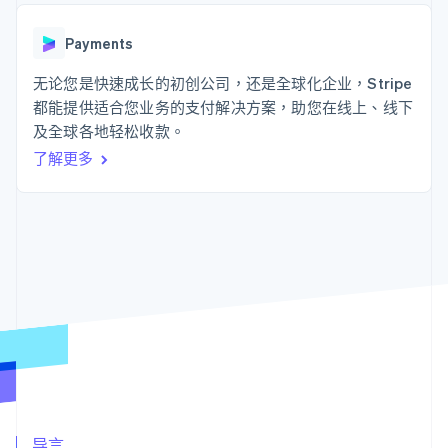
接入 125+ 种支
Stripe Sigma
产品路线图
SaaS
付方式
自定义报告
Sessions 年度大会
Authorization
Data Pipeline
Payments
招聘
Boost
数据同步
资讯中心
支付成功率优
资源
无论您是快速成长的初创公司，还是全球化企业，Stripe
Stripe Press
化
按行业
都能提供适合您业务的支付解决方案，助您在线上、线下
Link
应用集成
及全球各地轻松收款。
加速结账
AI 企业
代码示例
创作者经济
开发者博客
联系
了解更多
游戏
API 状态
酒店、旅游与休闲
联系销售
保险
成为合作伙伴
更多
媒体与娱乐
Product roadmap
非营利组织
了解未来规划
专业服务
公共部门
Radar
零售
欺诈防范
Atlas
初创企业注册
生态系统
Climate
碳移除
合作伙伴
Stripe App Marketplace
导言