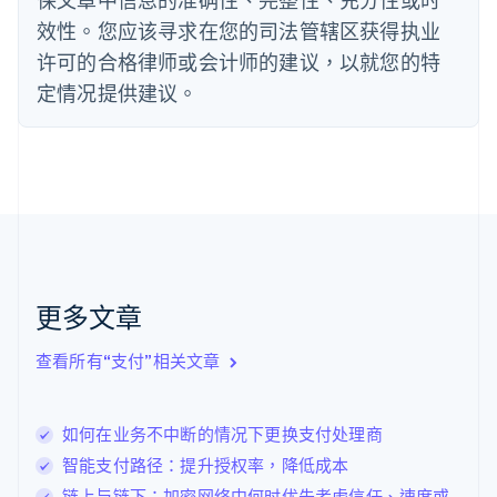
德国
效性。您应该寻求在您的司法管辖区获得执业
Deutsch
English
法国
许可的合格律师或会计师的建议，以就您的特
Français
English
定情况提供建议。
芬兰
English
Svenska
荷兰
Nederlands
English
加拿大
English
Français
捷克
English
克罗地亚
English
Italiano
更多文章
拉脱维亚
English
查看所有“支付”相关文章
立陶宛
English
列支敦士登
如何在业务不中断的情况下更换支付处理商
Deutsch
English
卢森堡
智能支付路径：提升授权率，降低成本
Français
Deutsch
English
链上与链下：加密网络中何时优先考虑信任、速度或