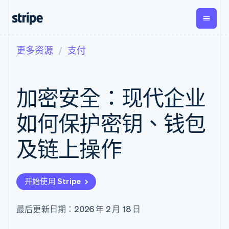
更多资源
支付
按企业阶段
文档
学习
支付
营收
资金管
平台
理
易市
大型企业
Stripe 文档
博客
Payments
Billing
初创企业
API 参考文档
客户案例
加密安全：现代企业
在线支付
经常性收入
Global
Conn
库与 SDK
指南
Managed
Metronome
Payouts
Stripe Apps
Payments
按用量计费
平台
如何保护密钥、钱包
备案商家解决
Subscriptions
向第三
按应用场景
方案
方打款
支持
订阅管理
Payment links
Crypto
及链上操作
指南
智能体商务
Invoicing
钱包、
加密货币
获取支持
无代码支付
一次性或定期
稳定币
电子商务
接受线上付款
托管支持方案
Checkout
账单
发行和
嵌入式金融
实施预置结账流程
专业服务
预构建支付界
Tax
发卡基
开始使用 Stripe
财务自动化
构建平台或交易市场
面
销售税和增值
础设施
全球化企业
管理订阅
Elements
税自动化
应用内支付
提供按用量计费
灵活的 UI 组件
Revenue
最后更新日期：2026 年 2 月 18 日
交易市场
发行稳定币支持的支付卡
Payment
Recognition
公司
资金管理
通过智能体配置和管理服
methods
会计自动化
平台
务