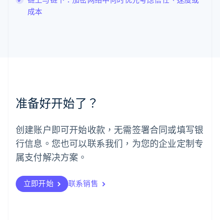
罗马尼亚
成本
English
马尔他
English
马来西亚
English
简体中文
美国
English
Español
简体中文
墨西哥
Español
English
准备好开始了？
挪威
English
葡萄牙
创建账户即可开始收款，无需签署合同或填写银
Português
English
行信息。您也可以联系我们，为您的企业定制专
日本
日本語
English
属支付解决方案。
瑞典
Svenska
English
瑞士
立即开始
联系销售
Deutsch
Français
Italiano
English
塞浦路斯
English