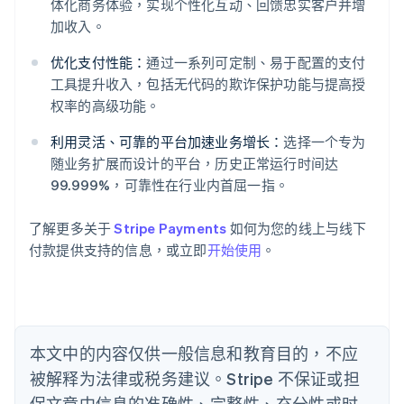
体化商务体验，实现个性化互动、回馈忠实客户并增
加收入。
阿联酋
优化支付性能：
通过一系列可定制、易于配置的支付
English
爱尔兰
工具提升收入，包括无代码的欺诈保护功能与提高授
English
权率的高级功能。
爱沙尼亚
English
利用灵活、可靠的平台加速业务增长：
选择一个专为
奥地利
随业务扩展而设计的平台，历史正常运行时间达
Deutsch
English
99.999%，可靠性在行业内首屈一指。
澳大利亚
English
巴西
了解更多关于
Stripe Payments
如何为您的线上与线下
Português
English
付款提供支持的信息，或立即
开始使用
。
保加利亚
English
比利时
Nederlands
Français
Deutsch
English
波兰
本文中的内容仅供一般信息和教育目的，不应
English
丹麦
被解释为法律或税务建议。Stripe 不保证或担
English
保文章中信息的准确性、完整性、充分性或时