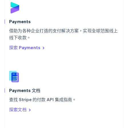
斯洛伐克
English
斯洛文尼亚
English
Italiano
Payments
泰国
ไทย
English
借助为各种企业打造的支付解决方案，实现全球范围线上
希腊
线下收款。
English
探索 Payments
西班牙
Español
English
新加坡
English
简体中文
新西兰
English
匈牙利
English
Payments 文档
意大利
查找 Stripe 的付款 API 集成指南。
Italiano
English
印度
探索文档
English
英国
English