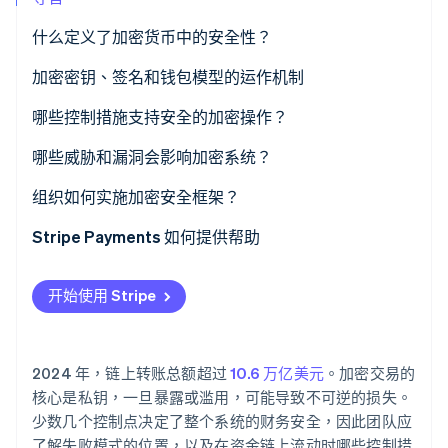
什么定义了加密货币中的安全性？
Stripe Sessions 2026
加密密钥、签名和钱包模型的运作机制
了解 Stripe 如何为 AI 构建经济基础设施。
立即观看
哪些控制措施支持安全的加密操作？
密钥环境
哪些威胁和漏洞会影响加密系统？
策略层
人为访问途径
组织如何实施加密安全框架？
运营规范
系统受损
梳理您需要保护的资产
Stripe Payments 如何提供帮助
监控与侦测
钱包设置薄弱
制定反映企业如何使用加密货币的政策
开始使用 Stripe
应用与协议风险
围绕分离和冗余构建密钥管理堆栈
网络层面风险
加固所有接触签名路径的系统
2024 年，链上转账总额超过
10.6 万亿美元
。加密交易的
运营漏洞
监控所有可能影响资金的因素
核心是私钥，一旦暴露或滥用，可能导致不可逆的损失。
少数几个控制点决定了整个系统的财务安全，因此团队应
在需要之前演练事件响应
了解失败模式的位置，以及在资金链上流动时哪些控制措