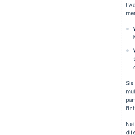
I w
me
Sia
mul
par
l'i
Nei
dif