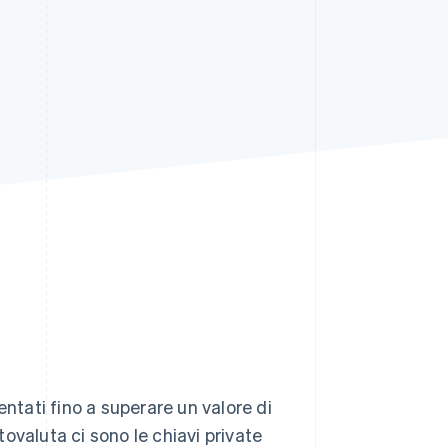
Stripe Sessions 2026
Scopri come Stripe sta
costruendo
l'infrastruttura
economica per l'IA.
Guarda ora
entati fino a superare un valore di
ptovaluta ci sono le chiavi private