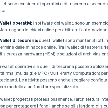
allet sono considerati operativi o di tesoreria a second
no:
Wallet operativi:
i software dei wallet, sono un esempio 
Mantengono le chiavi online per abilitare l'automazione
Wallet di tesoreria:
questi wallet sono mantenuti offlin
termine dalle minacce online. Tra i wallet di tesoreria ri
di sicurezza hardware (HSM) e soluzioni di archiviazio
 i wallet operativi sia quelli di tesoreria possono utiliz
tifirma (multisig) e MPC (Multi-Party Computation) per di
tecipanti. Le attività possono anche scegliere configur
ntero modello a un fornitore specializzato.
 wallet progettati professionalmente, l'architettura inte
esa per proteggere i fondi, anche se gli standard di si