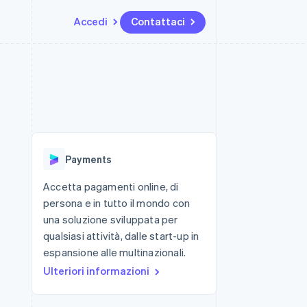
Accedi
Contattaci
Risorse
Ecosistema
Recapiti
me e marketplace
Altro
Integrazioni app
Partner
Contattaci
Product roadmap
ns
Esempi di codice
Stripe App Marketplace
Diventa nostro partner
Scopri cosa ti aspetta
 piattaforme
Blog per sviluppatori
 platforms
ibero
Stato dell'API
Radar
ari integrati
Prevenzione delle frodi
Payments
 fisiche
Atlas
Costituzione di start-up
Accetta pagamenti online, di
persona e in tutto il mondo con
Climate
Rimozione del carbonio
una soluzione sviluppata per
qualsiasi attività, dalle start-up in
Identity
Verifica online dell'identità
espansione alle multinazionali.
Ulteriori informazioni