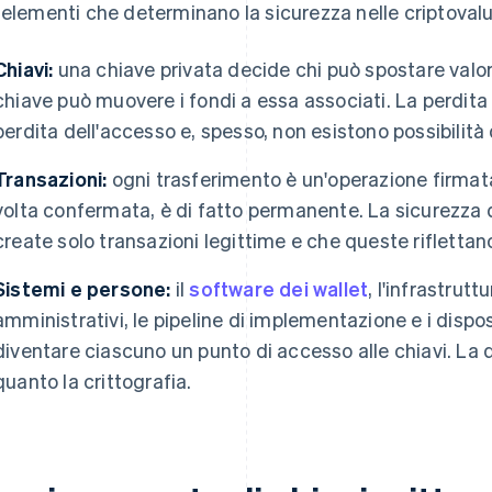
 elementi che determinano la sicurezza nelle criptoval
Chiavi:
una chiave privata decide chi può spostare valor
chiave può muovere i fondi a essa associati. La perdita 
perdita dell'accesso e, spesso, non esistono possibilità 
Transazioni:
ogni trasferimento è un'operazione firmata
volta confermata, è di fatto permanente. La sicurezza
create solo transazioni legittime e che queste riflettano 
Sistemi e persone:
il
software dei wallet
, l'infrastrutt
amministrativi, le pipeline di implementazione e i dispo
diventare ciascuno un punto di accesso alle chiavi. La di
quanto la crittografia.