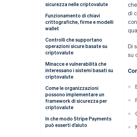
sicurezza nelle criptovalute
che
di 
Funzionamento di chiavi
con
crittografiche, firme e modelli
wallet
qua
Controlli che supportano
Di 
operazioni sicure basate su
criptovalute
su 
L’ambiente chiave
Minacce e vulnerabilità che
interessano i sistemi basati su
Con
Il livello delle politiche
criptovalute
Disciplina operativa
Percorsi di accesso umano
Come le organizzazioni
possono implementare un
Monitoraggio e rilevamento
Sistemi compromessi
framework di sicurezza per
criptovalute
Configurazioni deboli dei wallet
Mappa ciò che vuoi proteggere
In che modo Stripe Payments
Rischi legati ad applicazioni e
può esserti d’aiuto
protocolli
Definisci politiche che riflettano
il modo in cui l’attività utilizza le