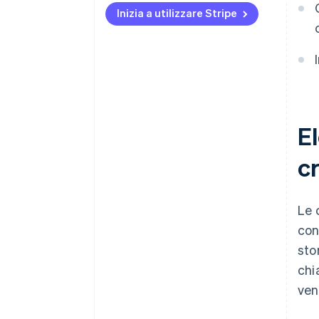
Rischi a livello di rete
criptovalute
Inizia a utilizzare Stripe
Lacune operative
Realizza lo stack di gestione
delle chiavi garantendo
separazione e ridondanza.
Rinforza ogni sistema che entra
in contatto con il percorso di
firma
El
Monitora tutto ciò che potrebbe
c
influire sui fondi
Esercitati nella risposta agli
incidenti prima che sia
Le 
necessario
con
sto
Convalida il sistema
esternamente
chi
ven