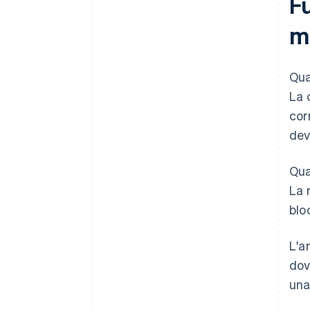
Fu
mo
Qua
La 
cor
dev
Qua
La 
blo
L'a
dov
una