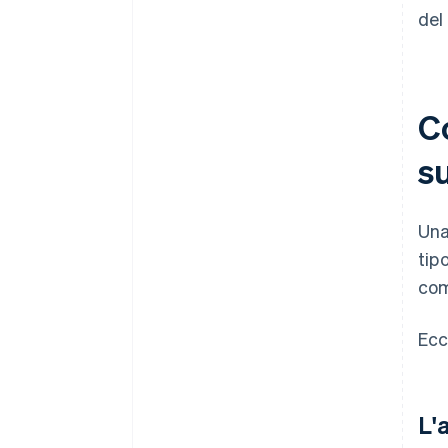
del 
C
s
Una
tip
com
Ecc
L'