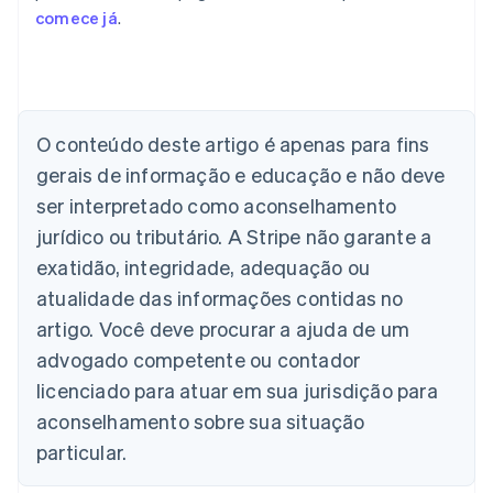
comece já
.
Alemanha
Deutsch
English
Austrália
O conteúdo deste artigo é apenas para fins
English
gerais de informação e educação e não deve
Áustria
ser interpretado como aconselhamento
Deutsch
English
Bélgica
jurídico ou tributário. A Stripe não garante a
Nederlands
Français
Deutsch
English
exatidão, integridade, adequação ou
Brasil
atualidade das informações contidas no
Português
English
Bulgária
artigo. Você deve procurar a ajuda de um
English
advogado competente ou contador
Canadá
English
Français
licenciado para atuar em sua jurisdição para
China continental
aconselhamento sobre sua situação
简体中文
English
Chipre
particular.
English