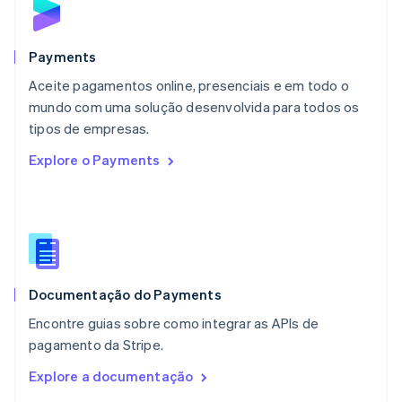
Malta
English
México
Español
English
Payments
Noruega
Aceite pagamentos online, presenciais e em todo o
English
mundo com uma solução desenvolvida para todos os
Nova Zelândia
English
tipos de empresas.
Países Baixos
Explore o Payments
Nederlands
English
Polônia
English
Portugal
Português
English
RAE de Hong Kong, China
English
简体中文
Documentação do Payments
Reino Unido
English
Encontre guias sobre como integrar as APIs de
República Tcheca
pagamento da Stripe.
English
Romênia
Explore a documentação
English