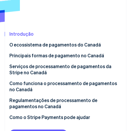
Veja o que está chegando
Radar
Ecossistema
Prevenção de fraudes
Parceiros
Atlas
Stripe App Marketplace
Incorporação de startups
Introdução
Climate
O ecossistema de pagamentos do Canadá
Remoção de carbono
Principais formas de pagamento no Canadá
Identity
Verificação de identidade
Serviços de processamento de pagamentos da
Stripe no Canadá
Como funciona o processamento de pagamentos
no Canadá
Stripe Sessions 2026
Início da transação
Regulamentações de processamento de
Veja como a Stripe está construindo a infraestrutura econ
Assista agora
pagamentos no Canadá
Autenticação da transação
Principais órgãos reguladores no Canadá
Como o Stripe Payments pode ajudar
Autorização da transação
Principais legislações financeiras no Canadá