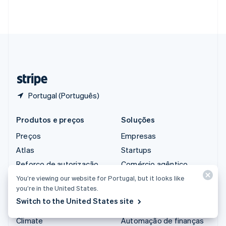
Singapura
English
简体中文
Suécia
Svenska
English
Suíça
Deutsch
Français
Italiano
English
Tailândia
ไทย
English
Portugal (Português)
Produtos e preços
Soluções
Preços
Empresas
Atlas
Startups
Reforço de autorização
Comércio agêntico
Billing
Criptomoedas
You’re viewing our website for Portugal, but it looks like
you’re in the United States.
Capital
E-commerce
Switch to the United States site
Checkout
Finanças integradas
Climate
Automação de finanças