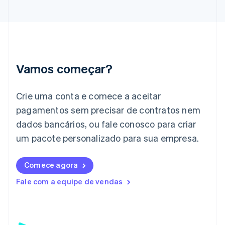
Grécia
English
Hungria
English
Índia
English
Irlanda
Vamos começar?
English
Itália
Crie uma conta e comece a aceitar
Italiano
English
Japão
pagamentos sem precisar de contratos nem
日本語
English
dados bancários, ou fale conosco para criar
Letônia
English
um pacote personalizado para sua empresa.
Liechtenstein
Deutsch
English
Comece agora
Lituânia
English
Fale com a equipe de vendas
Luxemburgo
Français
Deutsch
English
Malásia
English
简体中文