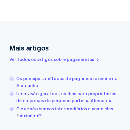
Croácia
English
Italiano
Dinamarca
English
Emirados Árabes Unidos
English
Eslováquia
English
Mais artigos
Eslovênia
English
Italiano
Ver todos os artigos sobre pagamentos
Espanha
Español
English
Estados Unidos
Os principais métodos de pagamento online na
English
Español
简体中文
Estônia
Alemanha
English
Uma visão geral dos recibos para proprietários
Finlândia
de empresas de pequeno porte na Alemanha
English
Svenska
França
O que são bancos intermediários e como eles
Français
English
funcionam?
Gibraltar
English