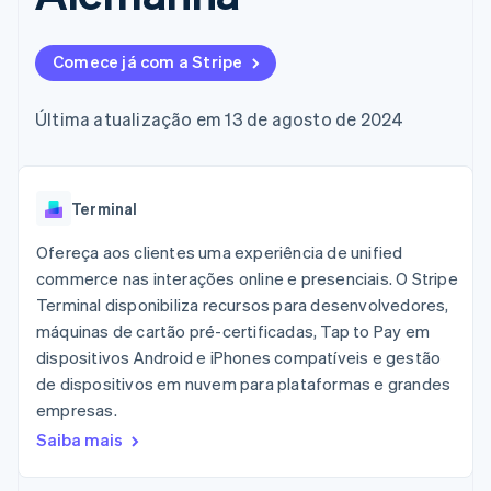
flexíveis de IU
Recognition
Marketplaces
Gerenciar assinaturas
Formas de
Automação
Plano de ação do
Gestão dos valores
Ofereça cobrança por
pagamento
contábil
produto
Plataformas
uso
Comece já com a Stripe
Acesso a mais
Stripe Sigma
Conferência anual das
SaaS
Emita cartões
de 125
Relatórios
sessões
respaldados por
Terminal
personalizados
Carreiras
stablecoins
Última atualização em 13 de agosto de 2024
Pagamentos
Data Pipeline
Sala de imprensa
Provisione e gerencie
presenciais
Sincronização
Stripe Press
serviços com agentes
Por setor
Authorization
de dados
Boost
Otimizações
Terminal
Empresas de IA
de aceitação
Economia de criadores
Contato
Recursos
Link
Ofereça aos clientes uma experiência de unified
Checkout
Jogos
Fale com a equipe de
commerce nas interações online e presenciais. O Stripe
Hospitalidade, viagens
Integrações de
acelerado
vendas
Terminal disponibiliza recursos para desenvolvedores,
e lazer
aplicativos
Financial
Seja um parceiro
Seguros
Exemplos de códigos
máquinas de cartão pré-certificadas, Tap to Pay em
Connections
Mídia e entretenimento
Blog de
Dados de
dispositivos Android e iPhones compatíveis e gestão
desenvolvedores
contas
de dispositivos em nuvem para plataformas e grandes
Organizações sem fins
Status da API
vinculadas
lucrativos
empresas.
Serviços profissionais
Saiba mais
Setor público
Mais
Varejo
Product roadmap