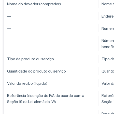
Nome do devedor (comprador)
Nome d
—
Endere
—
Número
Número 
—
benefic
Tipo de produto ou serviço
Tipo d
Quantidade do produto ou serviço
Quanti
Valor do recibo (líquido)
Valor d
Referência à isenção de IVA de acordo com a
Referê
Seção 19 da Lei alemã do IVA
Seção 1
—
Data d