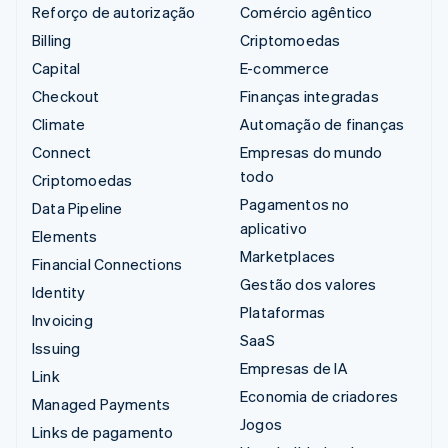
Reforço de autorização
Comércio agêntico
Billing
Criptomoedas
Capital
E-commerce
Checkout
Finanças integradas
Climate
Automação de finanças
Connect
Empresas do mundo
todo
Criptomoedas
Pagamentos no
Data Pipeline
aplicativo
Elements
Marketplaces
Financial Connections
Gestão dos valores
Identity
Plataformas
Invoicing
SaaS
Issuing
Empresas de IA
Link
Economia de criadores
Managed Payments
Jogos
Links de pagamento