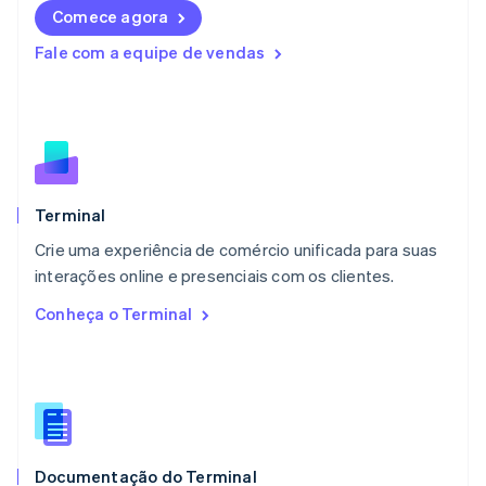
Comece agora
Lituânia
English
Fale com a equipe de vendas
Luxemburgo
Français
Deutsch
English
Malásia
English
简体中文
Malta
English
México
Español
English
Terminal
Noruega
Crie uma experiência de comércio unificada para suas
English
interações online e presenciais com os clientes.
Nova Zelândia
English
Conheça o Terminal
Países Baixos
Nederlands
English
Polônia
English
Portugal
Português
English
RAE de Hong Kong, China
Documentação do Terminal
English
简体中文