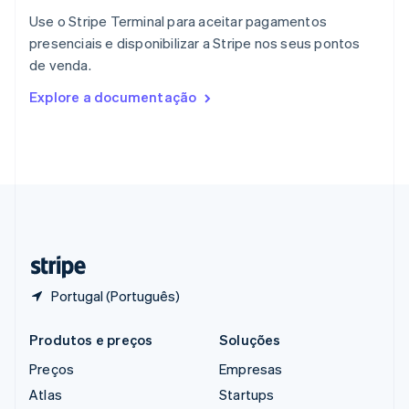
Reino Unido
Use o Stripe Terminal para aceitar pagamentos
English
presenciais e disponibilizar a Stripe nos seus pontos
República Tcheca
de venda.
English
Romênia
Explore a documentação
English
Singapura
English
简体中文
Suécia
Svenska
English
Suíça
Deutsch
Français
Italiano
English
Tailândia
ไทย
English
Portugal (Português)
Produtos e preços
Soluções
Preços
Empresas
Atlas
Startups