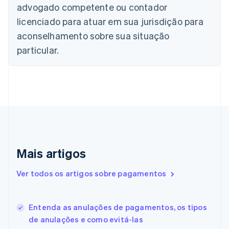
advogado competente ou contador
Canadá
English
Français
licenciado para atuar em sua jurisdição para
China continental
aconselhamento sobre sua situação
简体中文
English
Chipre
particular.
English
Croácia
English
Italiano
Dinamarca
English
Emirados Árabes Unidos
English
Eslováquia
English
Mais artigos
Eslovênia
English
Italiano
Ver todos os artigos sobre pagamentos
Espanha
Español
English
Estados Unidos
Entenda as anulações de pagamentos, os tipos
English
Español
简体中文
Estônia
de anulações e como evitá-las
English