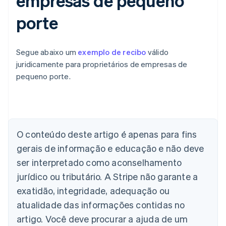
empresas de pequeno
porte
Segue abaixo um
exemplo de recibo
válido
juridicamente para proprietários de empresas de
pequeno porte.
Alemanha
Deutsch
English
Austrália
O conteúdo deste artigo é apenas para fins
English
gerais de informação e educação e não deve
Áustria
ser interpretado como aconselhamento
Deutsch
English
Bélgica
jurídico ou tributário. A Stripe não garante a
Nederlands
Français
Deutsch
English
exatidão, integridade, adequação ou
Brasil
atualidade das informações contidas no
Português
English
Bulgária
artigo. Você deve procurar a ajuda de um
English