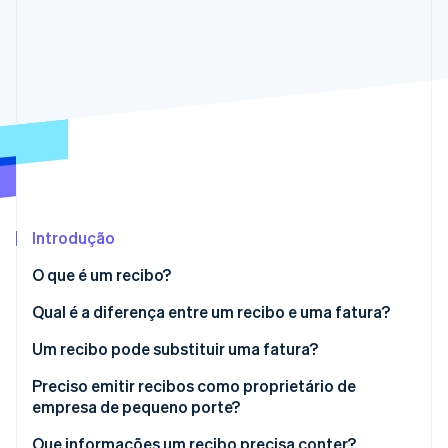
Veja o que está chegando
Radar
Ecossistema
Prevenção de fraudes
Parceiros
Atlas
Stripe App Marketplace
Incorporação de startups
Climate
Remoção de carbono
Identity
Verificação de identidade
Introdução
O que é um recibo?
Qual é a diferença entre um recibo e uma fatura?
Stripe Sessions 2026
Veja como a Stripe está construindo a infraestrutura econ
O que é uma fatura recebida?
Um recibo pode substituir uma fatura?
Assista agora
Preciso emitir recibos como proprietário de
empresa de pequeno porte?
Que informações um recibo precisa conter?