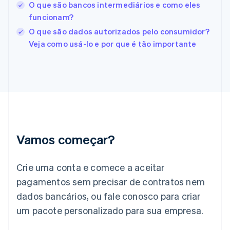
O que são bancos intermediários e como eles
Finlândia
funcionam?
English
Svenska
França
O que são dados autorizados pelo consumidor?
Français
English
Veja como usá-lo e por que é tão importante
Gibraltar
English
Grécia
English
Hungria
English
Índia
English
Irlanda
Vamos começar?
English
Itália
Crie uma conta e comece a aceitar
Italiano
English
Japão
pagamentos sem precisar de contratos nem
日本語
English
dados bancários, ou fale conosco para criar
Letônia
English
um pacote personalizado para sua empresa.
Liechtenstein
Deutsch
English