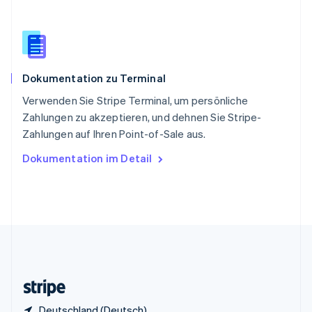
English
Italiano
Sonderverwaltungsregion Hongkong,
China
English
简体中文
Spanien
Dokumentation zu Terminal
Español
English
Thailand
Verwenden Sie Stripe Terminal, um persönliche
ไทย
English
Zahlungen zu akzeptieren, und dehnen Sie Stripe-
Tschechische Republik
Zahlungen auf Ihren Point-of-Sale aus.
English
Ungarn
Dokumentation im Detail
English
Vereinigte Arabische Emirate
English
Vereinigte Staaten
English
Español
简体中文
Vereinigtes Königreich
English
Zypern
English
Deutschland (Deutsch)