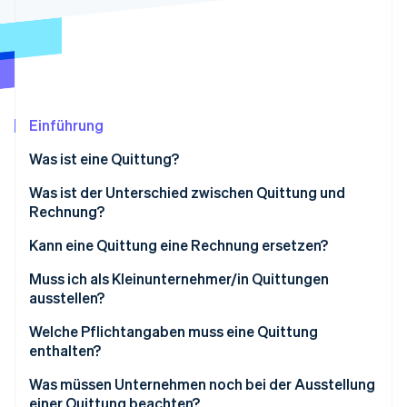
Betrugsprävention
Ecosystem
Atlas
Start-up-Gründung
Partner
Stripe App-Marktplatz
Climate
CO₂-Entnahme
Identity
Einführung
Online-Identitätsprüfung
Was ist eine Quittung?
Was ist der Unterschied zwischen Quittung und
Rechnung?
Stripe-Sessions 2026
Was ist eine quittierte Rechnung?
Kann eine Quittung eine Rechnung ersetzen?
Erfahren Sie, wie Stripe Lösungen für die W
Muss ich als Kleinunternehmer/in Quittungen
Jetzt ansehen
ausstellen?
Welche Pflichtangaben muss eine Quittung
enthalten?
Was müssen Unternehmen noch bei der Ausstellung
einer Quittung beachten?