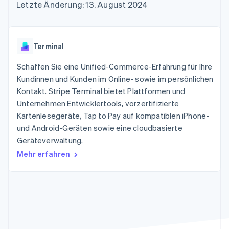
Data Pipeline
Letzte Änderung: 13. August 2024
Geldmanagement
Marktplatz auf
Zugriff auf mehr als
Datensynchronisierung
Produkt-Roadmap
Plattformen
Grundlagen der
125
Stripe Sessions
SaaS
Abonnementverwaltung
Terminal
Karriere
Zahlungen vor Ort
Newsroom
So setzen Sie
Terminal
Authorization
Stripe Press
nutzungsbasierte
Boost
Abrechnung um
Schaffen Sie eine Unified-Commerce-Erfahrung für Ihre
Nach Branche
Optimierung der
Stablecoin-gestützte
Autorisierungsraten
Kundinnen und Kunden im Online- sowie im persönlichen
Karten ausgeben: So
Link
KI-Unternehmen
Kontakt
geht´s
Kontakt. Stripe Terminal bietet Plattformen und
Beschleunigter
Creator Economy
Bereitstellung und
Unternehmen Entwicklertools, vorzertifizierte
Bezahlvorgang
Gaming
Verwaltung von
Sales-Team
Kartenlesegeräte, Tap to Pay auf kompatiblen iPhone-
Financial
Bewirtung, Reisen und
Diensten mit Agenten
kontaktieren
Connections
Freizeit
und Android-Geräten sowie eine cloudbasierte
Partner werden
Verbundene
Versicherungen
Geräteverwaltung.
Medien und
Finanzdaten
Unterhaltung
Mehr erfahren
Ressourcen
Gemeinnützige
Organisationen
Fachdienstleistungen
App-Integrationen
Mehr
Öffentlicher Sektor
Code-Beispiele
Product roadmap
Einzelhandel
Entwickler-Blog
Ausblick
API-Status
Radar