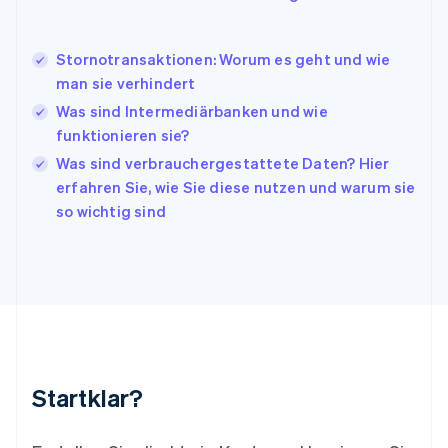
Italiano
English
Japan
日本語
English
Stornotransaktionen: Worum es geht und wie
Kanada
man sie verhindert
English
Français
Was sind Intermediärbanken und wie
Kroatien
English
Italiano
funktionieren sie?
Lettland
Was sind verbrauchergestattete Daten? Hier
English
erfahren Sie, wie Sie diese nutzen und warum sie
Liechtenstein
so wichtig sind
Deutsch
English
Litauen
English
Luxemburg
Français
Deutsch
English
Malaysia
English
简体中文
Malta
English
Startklar?
Mexiko
Español
English
Neuseeland