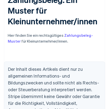
Muster für
Kleinunternehmer/innen
Hier finden Sie ein rechtsgültiges
Zahlungsbeleg-
Muster
für Kleinunternehmer/innen.
Der Inhalt dieses Artikels dient nur zu
allgemeinen Informations- und
Australien
Bildungszwecken und sollte nicht als Rechts-
English
Belgien
oder Steuerberatung interpretiert werden.
Nederlands
Français
Deutsch
English
Stripe übernimmt keine Gewähr oder Garantie
Brasilien
für die Richtigkeit, Vollständigkeit,
Português
English
Bulgarien