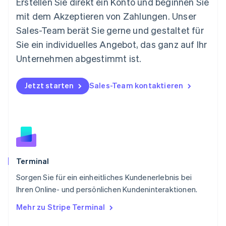
Erstellen Sie direkt ein Konto und beginnen Sie
English
mit dem Akzeptieren von Zahlungen. Unser
Niederlande
Nederlands
English
Sales-Team berät Sie gerne und gestaltet für
Norwegen
Sie ein individuelles Angebot, das ganz auf Ihr
English
Österreich
Unternehmen abgestimmt ist.
Deutsch
English
Polen
Jetzt starten
Sales-Team kontaktieren
English
Portugal
Português
English
Rumänien
English
Schweden
Svenska
English
Schweiz
Terminal
Deutsch
Français
Italiano
English
Sorgen Sie für ein einheitliches Kundenerlebnis bei
Singapur
English
简体中文
Ihren Online- und persönlichen Kundeninteraktionen.
Slowakei
Mehr zu Stripe Terminal
English
Slowenien