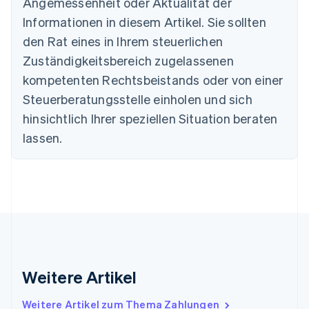
Angemessenheit oder Aktualität der
English
Informationen in diesem Artikel. Sie sollten
Dänemark
English
den Rat eines in Ihrem steuerlichen
Deutschland
Zuständigkeitsbereich zugelassenen
Deutsch
English
Estland
kompetenten Rechtsbeistands oder von einer
English
Steuerberatungsstelle einholen und sich
Festlandchina
hinsichtlich Ihrer speziellen Situation beraten
简体中文
English
Finnland
lassen.
English
Svenska
Frankreich
Français
English
Gibraltar
English
Griechenland
English
Indien
English
Weitere Artikel
Irland
English
Italien
Weitere Artikel zum Thema Zahlungen