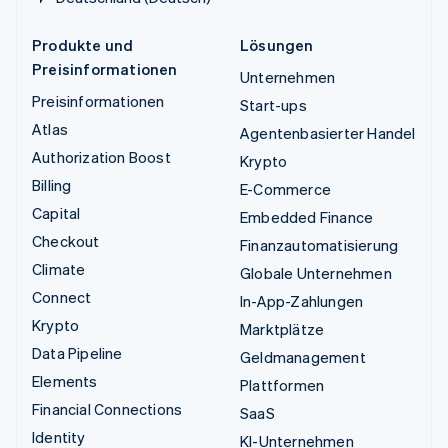
Produkte und
Lösungen
Preisinformationen
Unternehmen
Preisinformationen
Start-ups
Atlas
Agentenbasierter Handel
Authorization Boost
Krypto
Billing
E-Commerce
Capital
Embedded Finance
Checkout
Finanzautomatisierung
Climate
Globale Unternehmen
Connect
In-App-Zahlungen
Krypto
Marktplätze
Data Pipeline
Geldmanagement
Elements
Plattformen
Financial Connections
SaaS
Identity
KI-Unternehmen