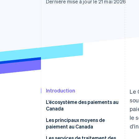
Authorization Boost
Dernière mise à jour le 21 mai 2026
Acceptation optimisée
Link
Paiements accélérés
Financial Connections
Comptes financiers associés
Introduction
Le 
sou
L’écosystème des paiements au
Canada
pai
le 
Les principaux moyens de
d’i
paiement au Canada
Les services de traitement des