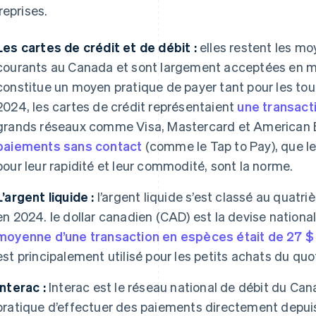
reprises.
Les cartes de crédit et de débit :
elles restent les mo
courants au Canada et sont largement acceptées en ma
constitue un moyen pratique de payer tant pour les tour
2024, les cartes de crédit représentaient
une transacti
grands réseaux comme Visa, Mastercard et American E
paiements sans contact
(comme le Tap to Pay), que l
pour leur rapidité et leur commodité, sont la norme.
L’argent liquide :
l’argent liquide s’est classé au quat
en 2024. le dollar canadien (CAD) est la devise nation
moyenne d’une transaction en espèces était de 27 $
est principalement utilisé pour les petits achats du quo
Interac :
Interac est le réseau national de débit du Ca
pratique d’effectuer des paiements directement depuis 