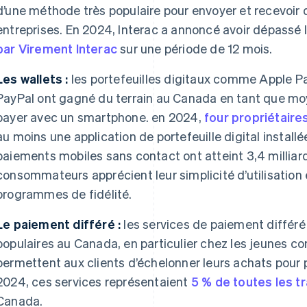
d’une méthode très populaire pour envoyer et recevoir de
entreprises. En 2024, Interac a annoncé avoir dépassé 
par Virement Interac
sur une période de 12 mois.
Les wallets :
les portefeuilles digitaux comme Apple P
PayPal ont gagné du terrain au Canada en tant que mo
payer avec un smartphone. en 2024,
four propriétair
au moins une application de portefeuille digital installée
paiements mobiles sans contact ont atteint 3,4 milliard
consommateurs apprécient leur simplicité d’utilisation e
programmes de fidélité.
Le paiement différé :
les services de paiement différé
populaires au Canada, en particulier chez les jeunes 
permettent aux clients d’échelonner leurs achats pour pl
2024, ces services représentaient
5 % de toutes les 
Canada.