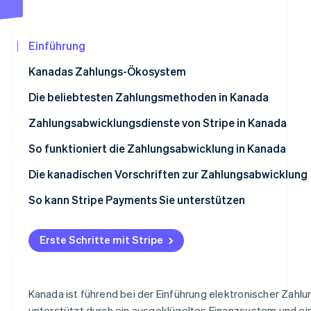
Betrugsprävention
Ecosystem
Atlas
Start-up-Gründung
Partner
Einführung
Stripe App-Marktplatz
Climate
Kanadas Zahlungs-Ökosystem
CO₂-Entnahme
Identity
Die beliebtesten Zahlungsmethoden in Kanada
Online-Identitätsprüfung
Zahlungsabwicklungsdienste von Stripe in Kanada
So funktioniert die Zahlungsabwicklung in Kanada
Einleitung von Transaktionen
Die kanadischen Vorschriften zur Zahlungsabwicklung
Stripe-Sessions 2026
Transaktionsauthentifizierung
Wichtigste Aufsichtsbehörden in Kanada
So kann Stripe Payments Sie unterstützen
Erfahren Sie, wie Stripe Lösungen für die Wirtschaf
Jetzt ansehen
Autorisierung von Transaktionen
Wichtigste Finanzgesetze in Kanada
Erste Schritte mit Stripe
Clearing und Abwicklung von Transaktionen
Compliance-Anforderungen in Kanada
Transaktionsfinanzierung
Kanada ist führend bei der Einführung elektronischer Zahlu
Aufbewahrung von Unterlagen
unterstützt durch ein ausgeklügeltes Finanzsystem und ei