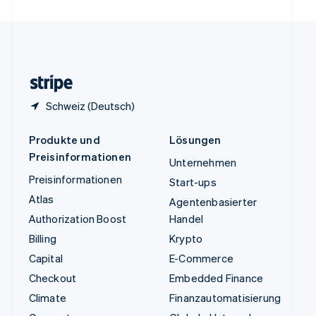
Vereinigte Staaten
English
Español
简体中文
Vereinigtes Königreich
English
Zypern
English
Schweiz (Deutsch)
Produkte und
Lösungen
Preisinformationen
Unternehmen
Preisinformationen
Start-ups
Atlas
Agentenbasierter
Authorization Boost
Handel
Billing
Krypto
Capital
E-Commerce
Checkout
Embedded Finance
Climate
Finanzautomatisierung