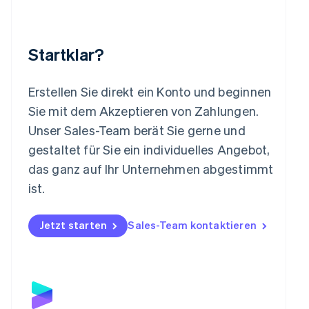
Malaysia
English
简体中文
Malta
Startklar?
English
Mexiko
Español
English
Erstellen Sie direkt ein Konto und beginnen
Neuseeland
Sie mit dem Akzeptieren von Zahlungen.
English
Niederlande
Unser Sales-Team berät Sie gerne und
Nederlands
English
gestaltet für Sie ein individuelles Angebot,
Norwegen
das ganz auf Ihr Unternehmen abgestimmt
English
Österreich
ist.
Deutsch
English
Polen
Jetzt starten
Sales-Team kontaktieren
English
Portugal
Português
English
Rumänien
English
Schweden
Svenska
English