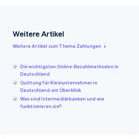
Griechenland
English
Indien
English
Weitere Artikel
Irland
English
Italien
Weitere Artikel zum Thema Zahlungen
Italiano
English
Japan
日本語
English
Die wichtigsten Online-Bezahlmethoden in
Kanada
Deutschland
English
Français
Quittung für Kleinunternehmer in
Kroatien
English
Italiano
Deutschland: ein Überblick
Lettland
Was sind Intermediärbanken und wie
English
funktionieren sie?
Liechtenstein
Deutsch
English
Litauen
English
Luxemburg
Français
Deutsch
English