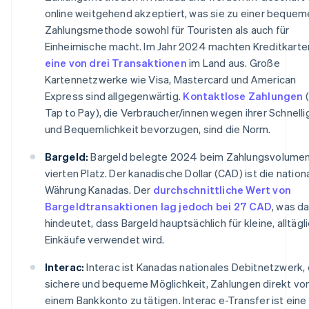
online weitgehend akzeptiert, was sie zu einer beque
Zahlungsmethode sowohl für Touristen als auch für
Einheimische macht. Im Jahr 2024 machten Kreditkarte
eine von drei Transaktionen
im Land aus. Große
Kartennetzwerke wie Visa, Mastercard und American
Express sind allgegenwärtig.
Kontaktlose Zahlungen
(
Tap to Pay), die Verbraucher/innen wegen ihrer Schnelli
und Bequemlichkeit bevorzugen, sind die Norm.
Bargeld:
Bargeld belegte 2024 beim Zahlungsvolume
vierten Platz. Der kanadische Dollar (CAD) ist die nation
Währung Kanadas. Der
durchschnittliche Wert von
Bargeldtransaktionen lag jedoch bei 27 CAD
, was d
hindeutet, dass Bargeld hauptsächlich für kleine, alltägl
Einkäufe verwendet wird.
Interac:
Interac ist Kanadas nationales Debitnetzwerk, 
sichere und bequeme Möglichkeit, Zahlungen direkt vo
einem Bankkonto zu tätigen. Interac e-Transfer ist eine