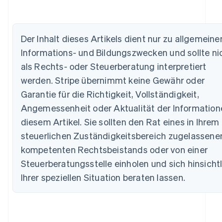
Australien
English
Belgien
Der Inhalt dieses Artikels dient nur zu allgemeine
Nederlands
Français
Deutsch
English
Informations- und Bildungszwecken und sollte ni
Brasilien
Português
English
als Rechts- oder Steuerberatung interpretiert
Bulgarien
werden. Stripe übernimmt keine Gewähr oder
English
Dänemark
Garantie für die Richtigkeit, Vollständigkeit,
English
Angemessenheit oder Aktualität der Information
Deutschland
diesem Artikel. Sie sollten den Rat eines in Ihrem
Deutsch
English
Estland
steuerlichen Zuständigkeitsbereich zugelassene
English
kompetenten Rechtsbeistands oder von einer
Festlandchina
Steuerberatungsstelle einholen und sich hinsicht
简体中文
English
Finnland
Ihrer speziellen Situation beraten lassen.
English
Svenska
Frankreich
Français
English
Gibraltar
English