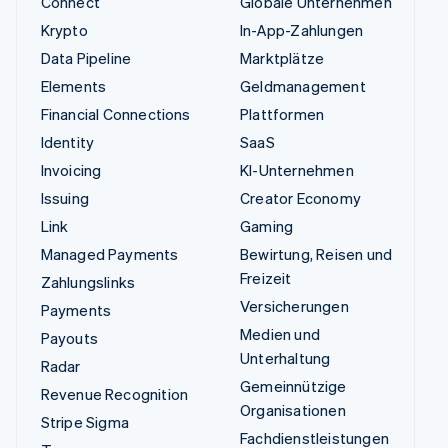
Connect
Globale Unternehmen
Krypto
In-App-Zahlungen
Data Pipeline
Marktplätze
Elements
Geldmanagement
Financial Connections
Plattformen
Identity
SaaS
Invoicing
KI-Unternehmen
Issuing
Creator Economy
Link
Gaming
Managed Payments
Bewirtung, Reisen und
Freizeit
Zahlungslinks
Versicherungen
Payments
Medien und
Payouts
Unterhaltung
Radar
Gemeinnützige
Revenue Recognition
Organisationen
Stripe Sigma
Fachdienstleistungen