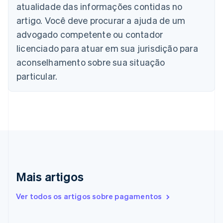
atualidade das informações contidas no
Português
English
Bulgária
artigo. Você deve procurar a ajuda de um
English
advogado competente ou contador
Canadá
English
Français
licenciado para atuar em sua jurisdição para
China continental
aconselhamento sobre sua situação
简体中文
English
Chipre
particular.
English
Croácia
English
Italiano
Dinamarca
English
Emirados Árabes Unidos
English
Eslováquia
English
Mais artigos
Eslovênia
English
Italiano
Ver todos os artigos sobre pagamentos
Espanha
Español
English
Estados Unidos