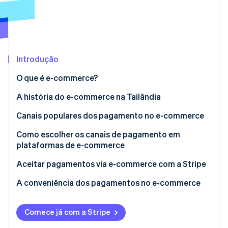
Veja o que está chegando
Radar
Ecossistema
Prevenção de fraudes
Parceiros
Atlas
Stripe App Marketplace
Incorporação de startups
Introdução
Climate
O que é e-commerce?
Remoção de carbono
A história do e-commerce na Tailândia
Identity
Verificação de identidade
Canais populares dos pagamento no e-commerce
Aplicativos bancários em dispositivos móveis
Como escolher os canais de pagamento em
plataformas de e-commerce
PromptPay
Necessidades da base dos clientes
Aceitar pagamentos via e-commerce com a Stripe
Stripe Sessions 2026
Carteiras digitais
Veja como a Stripe está construindo a infraestrutura econ
Necessidades da empresa
A conveniência dos pagamentos no e-commerce
Assista agora
Códigos de resposta rápida (QR)
Tarifas de transação
Link de pagamento
Comece já com a Stripe
Câmbio