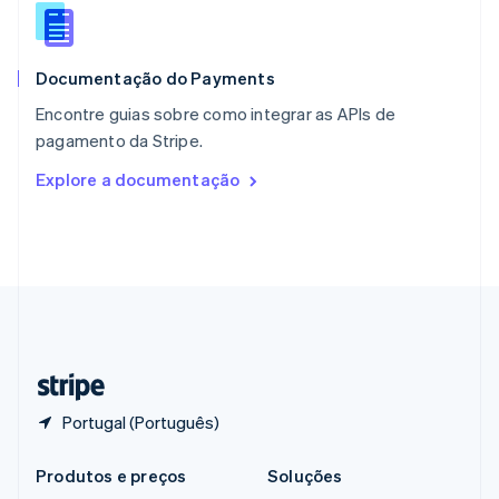
Português
English
RAE de Hong Kong, China
English
简体中文
Documentação do Payments
Reino Unido
English
Encontre guias sobre como integrar as APIs de
República Tcheca
pagamento da Stripe.
English
Romênia
Explore a documentação
English
Singapura
English
简体中文
Suécia
Svenska
English
Suíça
Deutsch
Français
Italiano
English
Tailândia
ไทย
English
Portugal (Português)
Produtos e preços
Soluções