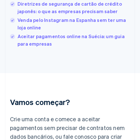
Diretrizes de segurança de cartão de crédito
English
Español
简体中文
Estônia
japonês: o que as empresas precisam saber
English
Venda pelo Instagram na Espanha sem ter uma
Finlândia
loja online
English
Svenska
França
Aceitar pagamentos online na Suécia: um guia
Français
English
para empresas
Gibraltar
English
Grécia
English
Hungria
English
Índia
English
Irlanda
Vamos começar?
English
Itália
Crie uma conta e comece a aceitar
Italiano
English
Japão
pagamentos sem precisar de contratos nem
日本語
English
dados bancários, ou fale conosco para criar
Letônia