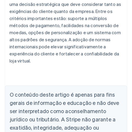
uma decisão estratégica que deve considerar tanto as
exigências do cliente quanto da empresa. Entre os
critérios importantes estão: suporte a múltiplos
métodos de pagamento, facilidades na conversão de
moedas, opções de personalização e um sistema com
altos padrões de segurança. A adoção de normas
internacionais pode elevar significativamente a
experiência do cliente e fortalecer a confiabilidade da
loja virtual.
Alemanha
Deutsch
English
Austrália
O conteúdo deste artigo é apenas para fins
English
gerais de informação e educação e não deve
Áustria
ser interpretado como aconselhamento
Deutsch
English
Bélgica
jurídico ou tributário. A Stripe não garante a
Nederlands
Français
Deutsch
English
exatidão, integridade, adequação ou
Brasil