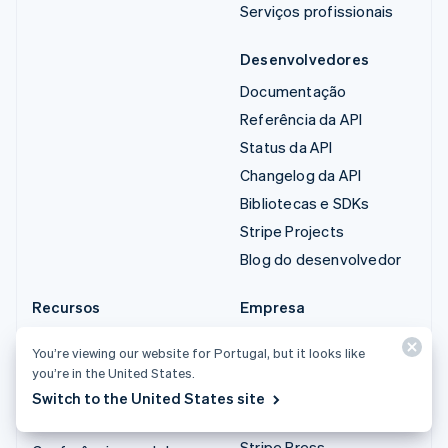
Serviços profissionais
Desenvolvedores
Documentação
Referência da API
Status da API
Changelog da API
Bibliotecas e SDKs
Stripe Projects
Blog do desenvolvedor
Recursos
Empresa
Guias
Plano de ação do
You’re viewing our website for Portugal, but it looks like
produto
Histórias de clientes
you’re in the United States.
Carreiras
Blog
Switch to the United States site
Sala de imprensa
Comunidade
Stripe Press