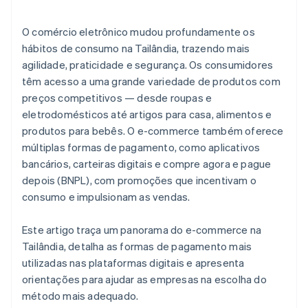
Cartões de crédito e de débito
Segurança e combate a fraudes
Compre agora e pague depois (BNPL)
O comércio eletrônico mudou profundamente os
Compatibilidade com a plataforma de e-commerce
hábitos de consumo na Tailândia, trazendo mais
Cartão pré-pago
agilidade, praticidade e segurança. Os consumidores
Gateway de pagamentos
têm acesso a uma grande variedade de produtos com
preços competitivos — desde roupas e
Dinheiro no ato da entrega
eletrodomésticos até artigos para casa, alimentos e
Tecnologia NFC (Comunicação por Campo de
produtos para bebês. O e-commerce também oferece
Proximidade)
múltiplas formas de pagamento, como aplicativos
bancários, carteiras digitais e compre agora e pague
depois (BNPL), com promoções que incentivam o
consumo e impulsionam as vendas.
Este artigo traça um panorama do e-commerce na
Tailândia, detalha as formas de pagamento mais
utilizadas nas plataformas digitais e apresenta
orientações para ajudar as empresas na escolha do
método mais adequado.