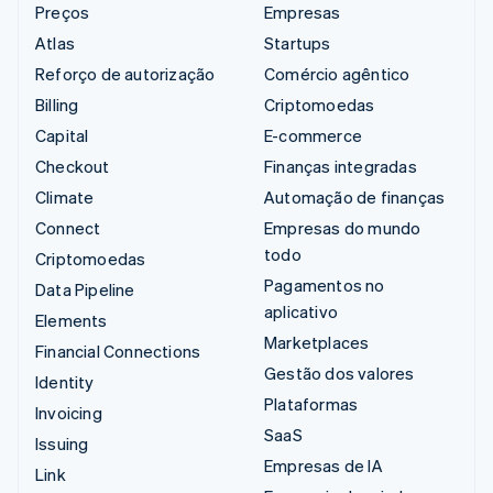
Preços
Empresas
Atlas
Startups
Reforço de autorização
Comércio agêntico
Billing
Criptomoedas
Capital
E-commerce
Checkout
Finanças integradas
Climate
Automação de finanças
Connect
Empresas do mundo
todo
Criptomoedas
Pagamentos no
Data Pipeline
aplicativo
Elements
Marketplaces
Financial Connections
Gestão dos valores
Identity
Plataformas
Invoicing
SaaS
Issuing
Empresas de IA
Link