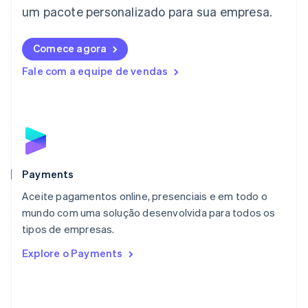
English
um pacote personalizado para sua empresa.
Liechtenstein
Deutsch
English
Comece agora
Lituânia
English
Fale com a equipe de vendas
Luxemburgo
Français
Deutsch
English
Malásia
English
简体中文
Malta
English
México
Español
English
Payments
Noruega
Aceite pagamentos online, presenciais e em todo o
English
mundo com uma solução desenvolvida para todos os
Nova Zelândia
English
tipos de empresas.
Países Baixos
Explore o Payments
Nederlands
English
Polônia
English
Portugal