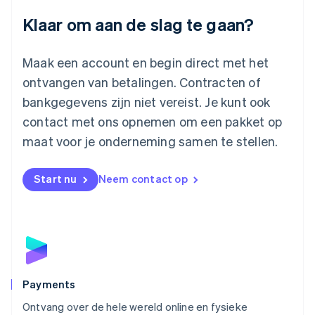
Luxemburg
Klaar om aan de slag te gaan?
Français
Deutsch
English
Maleisië
English
简体中文
Maak een account en begin direct met het
Malta
ontvangen van betalingen. Contracten of
English
Mexico
bankgegevens zijn niet vereist. Je kunt ook
Español
English
contact met ons opnemen om een pakket op
Nederland
maat voor je onderneming samen te stellen.
Nederlands
English
Nieuw-Zeeland
English
Start nu
Neem contact op
Noorwegen
English
Oostenrijk
Deutsch
English
Polen
English
Portugal
Português
English
Payments
Roemenië
Ontvang over de hele wereld online en fysieke
English