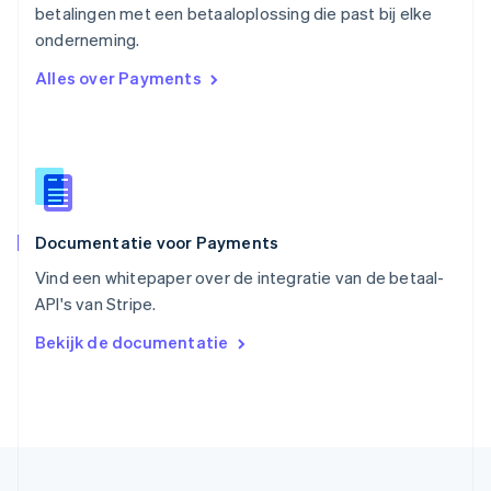
betalingen met een betaaloplossing die past bij elke
Singapore
English
简体中文
onderneming.
Slovenië
Alles over Payments
English
Italiano
Slowakije
English
Spanje
Español
English
Thailand
ไทย
English
Documentatie voor Payments
Tsjechië
English
Vind een whitepaper over de integratie van de betaal-
Vasteland van China
API's van Stripe.
简体中文
English
Verenigd Koninkrijk
Bekijk de documentatie
English
Verenigde Arabische Emiraten
English
Verenigde Staten
English
Español
简体中文
Zweden
Svenska
English