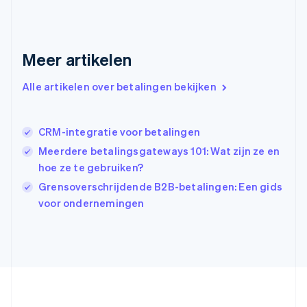
Griekenland
English
Hongarije
Meer artikelen
English
Hongkong SAR, China
English
简体中文
Alle artikelen over betalingen bekijken
Ierland
English
India
CRM-integratie voor betalingen
English
Meerdere betalingsgateways 101: Wat zijn ze en
Italië
Italiano
English
hoe ze te gebruiken?
Japan
Grensoverschrijdende B2B-betalingen: Een gids
日本語
English
voor ondernemingen
Kroatië
English
Italiano
Letland
English
Liechtenstein
Deutsch
English
Litouwen
English