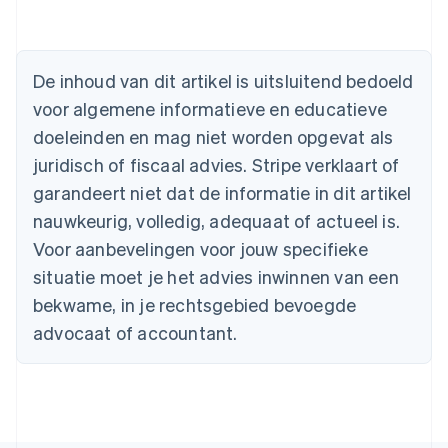
English
België
Nederlands
Français
Deutsch
English
Brazilië
De inhoud van dit artikel is uitsluitend bedoeld
Português
English
Bulgarije
voor algemene informatieve en educatieve
English
doeleinden en mag niet worden opgevat als
Canada
juridisch of fiscaal advies. Stripe verklaart of
English
Français
Cyprus
garandeert niet dat de informatie in dit artikel
English
nauwkeurig, volledig, adequaat of actueel is.
Denemarken
English
Voor aanbevelingen voor jouw specifieke
Duitsland
situatie moet je het advies inwinnen van een
Deutsch
English
Estland
bekwame, in je rechtsgebied bevoegde
English
advocaat of accountant.
Finland
English
Svenska
Frankrijk
Français
English
Gibraltar
English