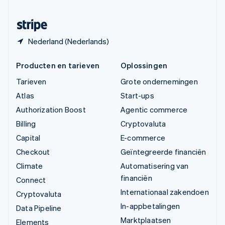
Zwitserland
Deutsch
Français
Italiano
English
Nederland (Nederlands)
Producten en tarieven
Oplossingen
Tarieven
Grote ondernemingen
Atlas
Start-ups
Authorization Boost
Agentic commerce
Billing
Cryptovaluta
Capital
E-commerce
Checkout
Geïntegreerde financiën
Climate
Automatisering van
financiën
Connect
Internationaal zakendoen
Cryptovaluta
In-appbetalingen
Data Pipeline
Marktplaatsen
Elements