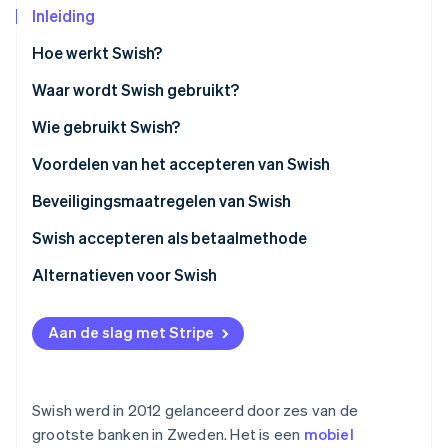
Inleiding
Oprichting van een start-up
Climate
Ecosysteem
Hoe werkt Swish?
CO₂-verwijdering
Waar wordt Swish gebruikt?
Partners
Identity
Stripe App Marketplace
Online identiteitsverificatie
Wie gebruikt Swish?
Voordelen van het accepteren van Swish
Beveiligingsmaatregelen van Swish
Stripe Sessions 2026
Swish accepteren als betaalmethode
Ontdek hoe Stripe de economische infrastructuu
Nu bekijken
Alternatieven voor Swish
Aan de slag met Stripe
Swish werd in 2012 gelanceerd door zes van de
grootste banken in Zweden. Het is een
mobiel