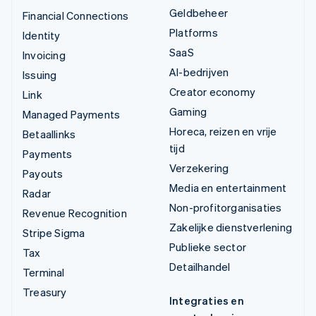
Geldbeheer
Financial Connections
Platforms
Identity
SaaS
Invoicing
AI-bedrijven
Issuing
Creator economy
Link
Gaming
Managed Payments
Horeca, reizen en vrije
Betaallinks
tijd
Payments
Verzekering
Payouts
Media en entertainment
Radar
Non-profitorganisaties
Revenue Recognition
Zakelijke dienstverlening
Stripe Sigma
Publieke sector
Tax
Detailhandel
Terminal
Treasury
Integraties en