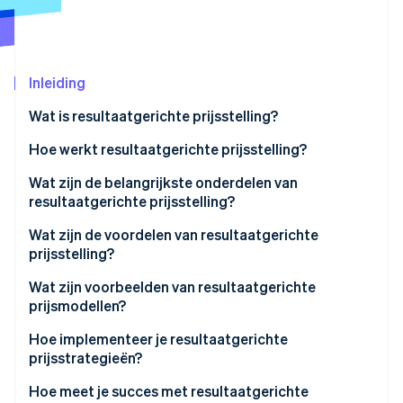
Oprichting van een start-up
Climate
Ecosysteem
CO₂-verwijdering
Inleiding
Partners
Identity
Stripe App Marketplace
Online identiteitsverificatie
Wat is resultaatgerichte prijsstelling?
Hoe werkt resultaatgerichte prijsstelling?
1. Bepaal het resultaat en de eenheid waarvoor je
Wat zijn de belangrijkste onderdelen van
kosten in rekening brengt
resultaatgerichte prijsstelling?
Stripe Sessions 2026
Ontdek hoe Stripe de economische infrastructuu
2. Meet en wijs toe met bewijs
Wat zijn de voordelen van resultaatgerichte
Nu bekijken
prijsstelling?
3. Bepaal de prijs van de eenheid zodat beide
partijen winnen
Wat zijn voorbeelden van resultaatgerichte
prijsmodellen?
4. Zet de regels in het contract
Hoe implementeer je resultaatgerichte
5. Zorg voor interne afstemming over het nieuwe
prijsstrategieën?
systeem
1. Kies de juiste maatstaf
Hoe meet je succes met resultaatgerichte