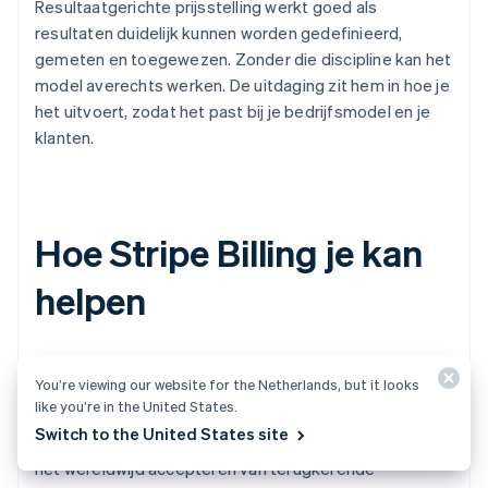
Resultaatgerichte prijsstelling werkt goed als
resultaten duidelijk kunnen worden gedefinieerd,
gemeten en toegewezen. Zonder die discipline kan het
model averechts werken. De uitdaging zit hem in hoe je
het uitvoert, zodat het past bij je bedrijfsmodel en je
klanten.
Hoe Stripe Billing je kan
helpen
Met Stripe Billing kun je klanten factureren en beheren
You’re viewing our website for the Netherlands, but it looks
zoals jij dat wilt - van eenvoudige periodieke facturatie
like you’re in the United States.
tot facturatie op basis van gebruik en
Switch to the United States site
verkoopcontracten. Begin binnen enkele minuten met
het wereldwijd accepteren van terugkerende