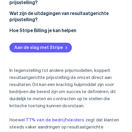
prijsstelling?
2. Definieer het nauwkeurig
Klant
Wat zijn de uitdagingen van resultaatgerichte
3. Bouw het meetsysteem
prijsstelling?
Leverancier
4. Zorg dat je teams op één lijn zitten
Hoe Stripe Billing je kan helpen
5. Test eerst, breid vervolgens uit
Aan de slag met Stripe
In tegenstelling tot andere prijsmodellen, koppelt
resultaatgerichte prijsstelling de omzet direct aan
resultaten. Dit kan een krachtig hulpmiddel zijn voor
bedrijven die bereid zijn om succes te definiëren, dit
duidelijk te meten en contracten op te stellen die
kritische toetsing kunnen doorstaan.
Hoewel
77% van de bedrijfsleiders
zegt dat klanten
steeds vaker aandringen op resultaatgerichte