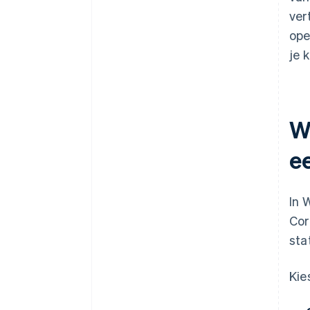
ver
ope
je 
Wa
e
In 
Cor
sta
Kie