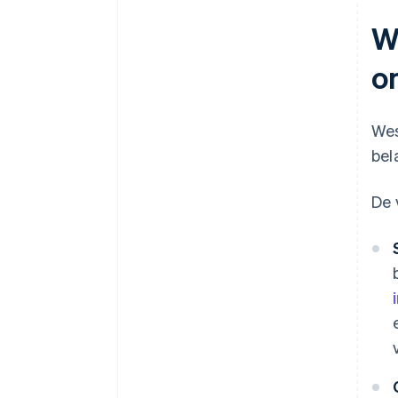
W
o
Wes
bel
De 