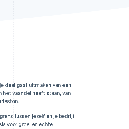
Stripe Sessions 2026
Ontdek hoe Stripe de
economische
infrastructuur voor AI
bouwt.
Nu bekijken
je deel gaat uitmaken van een
n het vaandel heeft staan, van
arleston.
rens tussen jezelf en je bedrijf,
sis voor groei en echte