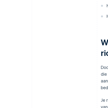
bankieren voordat je EIN-
nummer arriveert
Aankoop van aandelen door de
oprichter zonder contant geld
Automatische indiening van
belastingkeuzeformulier 83(b)
W
Juridische bedrijfsdocumenten
van wereldklasse
ri
Een gratis jaar Stripe Payments,
plus $ 50.000 aan
partnervoordelen en kortingen
Doo
die
aan
bed
Je 
van