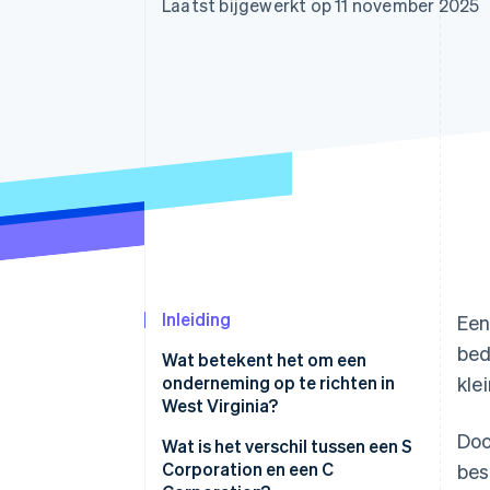
Laatst bijgewerkt op 11 november 2025
Link
Versneld afrekenen
Financial Connections
Data gekoppelde rekeningen
Inleiding
Een
bed
Wat betekent het om een
onderneming op te richten in
kle
West Virginia?
Doo
Wat is het verschil tussen een S
Corporation en een C
bes