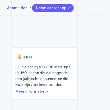
Aanmelden
Neem contact op
Bronnen
Ecosysteem
Contact
marktplaatsen
Meer
App-integraties
Partners
Neem contact op
Product roadmap
Voorbeelden van code
Stripe App Marketplace
Partner worden
Ontdek wat er in het verschiet
or platforms
Developerblog
ligt
r platforms
API-status
financiële
Radar
Atlas
Fraudepreventie
tuele kaarten
Atlas
ing
Sluit je aan bij 100.000 start-ups
Oprichting van een start-up
uit 180 landen die zijn opgericht
Climate
met juridische documenten die
CO₂-verwijdering
klaar zijn voor investeerders.
Identity
Meer informatie
Online identiteitsverificatie