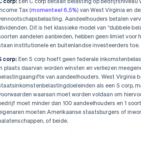
C corp:
Een C corp betaalt belasting op bedrijfsniveau
Income Tax (
momenteel 6,5%
) van West Virginia en de
vennootschapsbelasting. Aandeelhouders betalen vervo
dividenden. Dit is het klassieke model van “dubbele be
soorten aandelen aanbieden, hebben geen limiet voor 
staan institutionele en buitenlandse investeerders toe.
S corp:
Een S corp hoeft geen federale inkomstenbelast
In plaats daarvan worden winsten en verliezen meegen
belastingaangifte van aandeelhouders. West Virginia be
staatsinkomstenbelastingdoeleinden als een S corp, ma
voorwaarden waaraan moet worden voldaan om hiervoo
bedrijf moet minder dan 100 aandeelhouders en 1 soor
eigenaren moeten Amerikaanse staatsburgers of inwone
nalatenschappen, of beide.