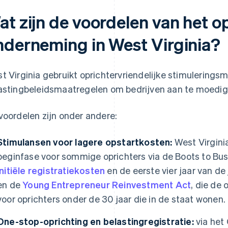
at zijn de voordelen van het o
nderneming in West Virginia?
t Virginia gebruikt oprichtervriendelijke stimulerings
astingbeleidsmaatregelen om bedrijven aan te moedigen
voordelen zijn onder andere:
Stimulansen voor lagere opstartkosten:
West Virginia
beginfase voor sommige oprichters via de Boots to Bus
initiële registratiekosten
en de eerste vier jaar van de
en de
Young Entrepreneur Reinvestment Act
, die de
voor oprichters onder de 30 jaar die in de staat wonen.
One-stop-oprichting en belastingregistratie:
via het