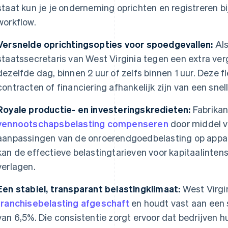
staat kun je je onderneming oprichten en registreren bi
workflow.
Versnelde oprichtingsopties voor spoedgevallen:
Als
staatssecretaris van West Virginia tegen een extra ve
dezelfde dag, binnen 2 uur of zelfs binnen 1 uur. Deze fl
contracten of financiering afhankelijk zijn van een snel
Royale productie- en investeringskredieten:
Fabrika
vennootschapsbelasting compenseren
door middel v
aanpassingen van de onroerendgoedbelasting op appar
kan de effectieve belastingtarieven voor kapitaalintens
verlagen.
Een stabiel, transparant belastingklimaat:
West Virgin
franchisebelasting afgeschaft
en houdt vast aan een 
van 6,5%. Die consistentie zorgt ervoor dat bedrijven 