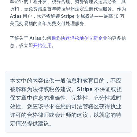
军企业的工程开发、税务合规、财务管理及运营必备工具
English
爱沙尼亚
折扣，更免费赠送首年特拉华州法定注册代理服务。作为
English
Atlas 用户，您还将解锁 Stripe 专属权益——最高 10 万
奥地利
美元交易额的全年免费支付处理服务。
Deutsch
English
澳大利亚
了解关于 Atlas 如何
助您快速轻松地创立新企业
的更多信
English
巴西
息，或立即
开始使用
。
Português
English
保加利亚
English
比利时
Nederlands
Français
Deutsch
English
本文中的内容仅供一般信息和教育目的，不应
波兰
被解释为法律或税务建议。Stripe 不保证或担
English
丹麦
保文章中信息的准确性、完整性、充分性或时
English
效性。您应该寻求在您的司法管辖区获得执业
德国
Deutsch
English
许可的合格律师或会计师的建议，以就您的特
法国
定情况提供建议。
Français
English
芬兰