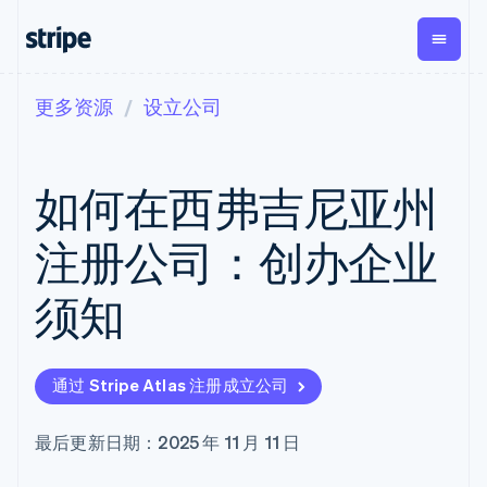
更多资源
设立公司
按企业阶段
文档
学习
支付
营收
资金管
平台
理
易市
大型企业
Stripe 文档
博客
Payments
Billing
初创企业
API 参考文档
客户案例
如何在西弗吉尼亚州
在线支付
经常性收入
Global
Conn
库与 SDK
指南
Payment links
Metronome
Payouts
Stripe Apps
按用量计费
平台
注册公司：创办企业
无代码支付
Subscriptions
向第三
按应用场景
Checkout
方打款
支持
预构建支付界
订阅管理
Crypto
须知
指南
智能体商务
面
Invoicing
钱包、
加密货币
获取支持
一次性或定期
Elements
稳定币
电子商务
接受线上付款
托管支持方案
灵活的 UI 组件
账单
发行和
嵌入式金融
实施预置结账流程
专业服务
Payment
Tax
发卡基
通过 Stripe Atlas 注册成立公司
财务自动化
构建平台或交易市场
methods
销售税和增值
础设施
全球化企业
管理订阅
接入 125+ 种支
税自动化
应用内支付
提供按用量计费
付方式
Revenue
最后更新日期：2025 年 11 月 11 日
交易市场
发行稳定币支持的支付卡
Terminal
Recognition
公司
资金管理
通过智能体配置和管理服
线下支付
会计自动化
平台
务