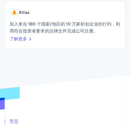
Authorization
Stripe Sigma
产品路线图
SaaS
Boost
自定义报告
Sessions 年度大会
支付成功率优
Data Pipeline
Atlas
招聘
化
数据同步
资讯中心
Link
资源
加入来自 180 个国家/地区的 10 万家初创企业的行列，利
Stripe Press
加速结账
按行业
用符合投资者要求的法律文件完成公司注册。
应用集成
了解更多
AI 企业
代码示例
创作者经济
开发者博客
联系
游戏
API 状态
更多
酒店、旅游与休闲
联系销售
Product roadmap
保险
成为合作伙伴
了解未来规划
媒体与娱乐
非营利组织
Radar
专业服务
欺诈防范
公共部门
Atlas
零售
初创企业注册
Climate
碳移除
生态系统
合作伙伴
导言
Stripe App Marketplace