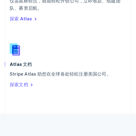
仅需鼠标轻点，就能轻松开创公司，立即收款、组建团
希腊
队、募资启航。
English
探索 Atlas
西班牙
Español
English
新加坡
English
简体中文
新西兰
English
匈牙利
English
Atlas 文档
意大利
Stripe Atlas 助您在全球各处轻松注册美国公司。
Italiano
English
印度
探索文档
English
英国
English
直布罗陀
English
中国内地
简体中文
English
中国香港特别行政区
English
简体中文