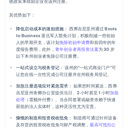
收政策来鼓励企业在该州注册。
其优势如下：
降低启动成本的激励措施：
西弗吉尼亚州通过 Boots
to Business 退伍军人豁免计划，积极削减一些创始
人的早期开支，该计划
免除初始申请费
和前四年的年
度报告费用，此外，
青年创业者再投资法案
为 30 岁
以下本州创业者免除公司注册费。
一站式设立与税务登记：
该州的“一站式商业门户”可
让您在线一次性完成公司注册并在州税务局登记。
加急注册选项应对紧急需求：
如果您时间紧迫，西弗
吉尼亚州务卿办公室提供当日、2 小时甚至 1 小时
加急
处理
（需额外付费）。当合同签署或融资依赖于快速
获批的法人实体时，这种灵活性尤为宝贵。
慷慨的制造和投资税收抵免：
制造商可通过针对设备
及存货的投资税收抵免与财产税调整，
最高可抵扣公