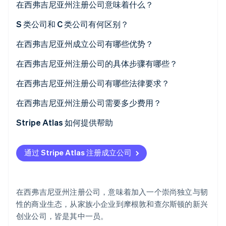
在西弗吉尼亚州注册公司意味着什么？
Stripe Sessions 2026
S 类公司和 C 类公司有何区别？
了解 Stripe 如何为 AI 构建经济基础设施。
立即观看
在西弗吉尼亚州成立公司有哪些优势？
在西弗吉尼亚州注册公司的具体步骤有哪些？
在西弗吉尼亚州注册公司有哪些法律要求？
在西弗吉尼亚州注册公司需要多少费用？
Stripe Atlas 如何提供帮助
申请使用 Atlas 注册公司
通过 Stripe Atlas 注册成立公司
在获取雇主识别号 (EIN) 前开通收款和银行服务
无现金创始人股权认购
在西弗吉尼亚州注册公司，意味着加入一个崇尚独立与韧
自动提交 83(b) 税务申报
性的商业生态，从家族小企业到摩根敦和查尔斯顿的新兴
创业公司，皆是其中一员。
全球顶尖水准的公司法律文件