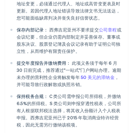
地址变更，必须通过代理人、地址或高管变更表及时
更新。若因代理人地址错误导致法律文书无法送达，
您可能面临缺席判决并丧失良好信誉状态。
保存内部记录：
西弗吉尼亚州不要求提交
公司章程
或
会议纪要，但企业仍需内部制定并妥善保存。董事或
股东决议、股票登记簿及会议记录有助于证明公司独
立性，从而维护有限责任保护。
提交年度报告并缴纳费用：
此项义务须于每年 6 月
30 日前完成，推荐通过"一站式"门户网站办理。逾期
未办理的营利性企业将触发每年
50 美元的滞纳金
，
并可能导致行政解散或执照吊销。
保持税务合规：
C 类公司需申报公司所得税，并缴纳
6.5%的所得税。S 类公司则申报穿透性税表，公司所
有人根据联邦税法选择，将其收入份额计入个人税表
申报。西弗吉尼亚州已于 2015 年取消商业特许经营
税，因此无需另行缴纳该税项。