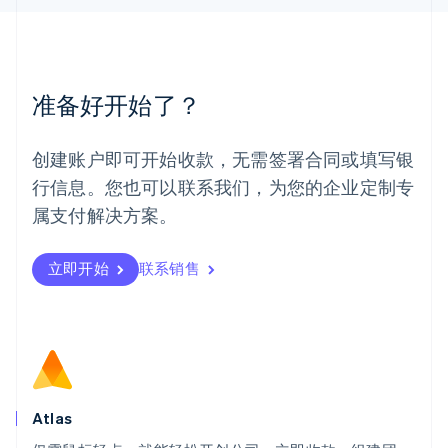
美国
English
Español
简体中文
墨西哥
Español
English
准备好开始了？
挪威
English
葡萄牙
创建账户即可开始收款，无需签署合同或填写银
Português
English
行信息。您也可以联系我们，为您的企业定制专
日本
日本語
English
属支付解决方案。
瑞典
Svenska
English
瑞士
立即开始
联系销售
Deutsch
Français
Italiano
English
塞浦路斯
English
斯洛伐克
English
斯洛文尼亚
English
Italiano
Atlas
泰国
ไทย
English