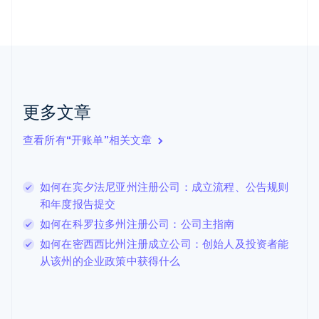
English
Svenska
荷兰
Nederlands
English
加拿大
English
Français
捷克
English
克罗地亚
更多文章
English
Italiano
拉脱维亚
查看所有“开账单”相关文章
English
立陶宛
English
如何在宾夕法尼亚州注册公司：成立流程、公告规则
列支敦士登
和年度报告提交
Deutsch
English
卢森堡
如何在科罗拉多州注册公司：公司主指南
Français
Deutsch
English
如何在密西西比州注册成立公司：创始人及投资者能
罗马尼亚
从该州的企业政策中获得什么
English
马尔他
English
马来西亚
English
简体中文