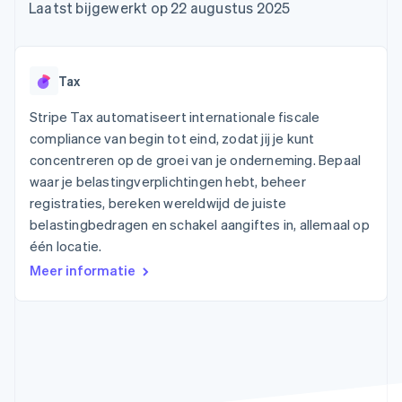
Toegang tot meer
Data Pipeline
Bedrijf
Laatst bijgewerkt op 22 augustus 2025
Marktplaatsen
Gegevenssynchronisatie
dan 125
Geldbeheer
Facturatie naar gebruik
Terminal
Productroadmap
Platforms
bieden
Fysieke betalingen
Jaarlijks congres
SaaS
Betaalkaarten uitgeven
Authorization
Sessions
die door stablecoins
Tax
Boost
Vacatures
worden gedekt
Optimaliseer de
Stripe Newsroom
Diensten voorzien en
Stripe Tax automatiseert internationale fiscale
acceptatie
Stripe Press
beheren met agents
Per branche
compliance van begin tot eind, zodat jij je kunt
Link
Versneld afrekenen
concentreren op de groei van je onderneming. Bepaal
Financial
AI-bedrijven
waar je belastingverplichtingen hebt, beheer
Connections
Creator economy
Contact
Bronnen
registraties, bereken wereldwijd de juiste
Data gekoppelde
Gaming
rekeningen
Horeca, reizen en vrije
belastingbedragen en schakel aangiftes in, allemaal op
Neem contact op
tijd
App-integraties
Partner worden
één locatie.
Verzekering
Voorbeelden van code
Media en entertainment
Developerblog
Meer informatie
API-status
Meer
Non-profitorganisaties
Product roadmap
Ontdek wat er in het verschiet ligt
Professionele
dienstverlening
Radar
Publieke sector
Fraudepreventie
Detailhandel
Atlas