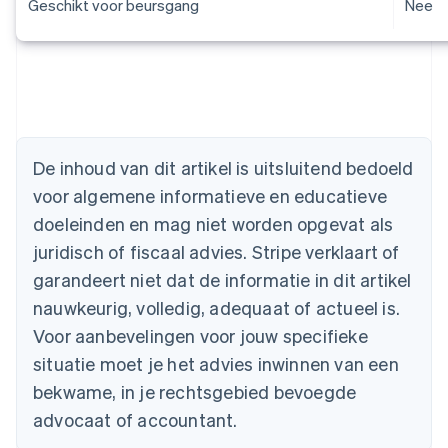
Geschikt voor beursgang
Nee
Australië
De inhoud van dit artikel is uitsluitend bedoeld
English
voor algemene informatieve en educatieve
België
doeleinden en mag niet worden opgevat als
Nederlands
Français
Deutsch
English
Brazilië
juridisch of fiscaal advies. Stripe verklaart of
Português
English
garandeert niet dat de informatie in dit artikel
Bulgarije
nauwkeurig, volledig, adequaat of actueel is.
English
Canada
Voor aanbevelingen voor jouw specifieke
English
Français
situatie moet je het advies inwinnen van een
Cyprus
English
bekwame, in je rechtsgebied bevoegde
Denemarken
advocaat of accountant.
English
Duitsland