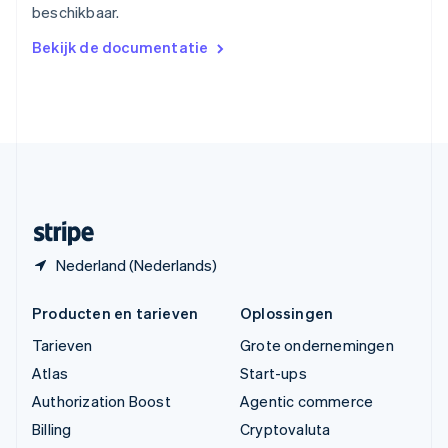
beschikbaar.
简体中文
English
Verenigd Koninkrijk
Bekijk de documentatie
English
Verenigde Arabische Emiraten
English
Verenigde Staten
English
Español
简体中文
Zweden
Svenska
English
Zwitserland
Deutsch
Français
Italiano
English
Nederland (Nederlands)
Producten en tarieven
Oplossingen
Tarieven
Grote ondernemingen
Atlas
Start-ups
Authorization Boost
Agentic commerce
Billing
Cryptovaluta