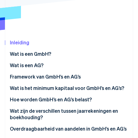
Oprichting van een start-up
Climate
Ecosysteem
CO₂-verwijdering
Partners
Identity
Stripe App Marketplace
Online identiteitsverificatie
Inleiding
Wat is een GmbH?
Wat is een AG?
Stripe Sessions 2026
Framework van GmbH’s en AG’s
Ontdek hoe Stripe de economische infrastructuu
Nu bekijken
Structuur van de GmbH
Wat is het minimum kapitaal voor GmbH’s en AG’s?
Structuur van de adviesgroep
GmbH: Een flexibel kapitaalframework voor kleinere
Hoe worden GmbH’s en AG’s belast?
ondernemingen
Gebruik van winst en retentie
Wat zijn de verschillen tussen jaarrekeningen en
AG: Hoger kapitaal voor meer flexibiliteit op de
boekhouding?
lange termijn
Digitale ondersteuning voor
Overdraagbaarheid van aandelen in GmbH’s en AG’s
rapportageverplichtingen