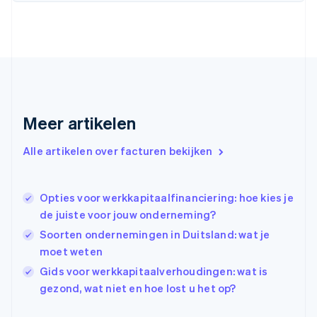
Deutsch
English
Estland
English
Finland
English
Svenska
Frankrijk
Français
English
Gibraltar
Meer artikelen
English
Griekenland
Alle artikelen over facturen bekijken
English
Hongarije
English
Opties voor werkkapitaalfinanciering: hoe kies je
Hongkong SAR, China
de juiste voor jouw onderneming?
English
简体中文
Ierland
Soorten ondernemingen in Duitsland: wat je
English
moet weten
India
Gids voor werkkapitaalverhoudingen: wat is
English
Italië
gezond, wat niet en hoe lost u het op?
Italiano
English
Japan