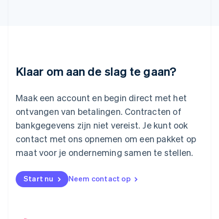
日本語
English
Kroatië
English
Italiano
Letland
English
Liechtenstein
Deutsch
English
Klaar om aan de slag te gaan?
Litouwen
English
Luxemburg
Maak een account en begin direct met het
Français
Deutsch
English
ontvangen van betalingen. Contracten of
Maleisië
bankgegevens zijn niet vereist. Je kunt ook
English
简体中文
contact met ons opnemen om een pakket op
Malta
English
maat voor je onderneming samen te stellen.
Mexico
Español
English
Nederland
Start nu
Neem contact op
Nederlands
English
Nieuw-Zeeland
English
Noorwegen