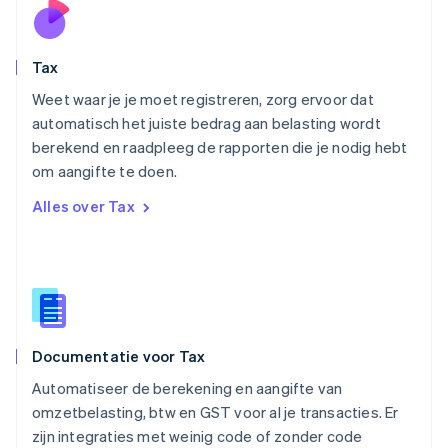
English
Oostenrijk
Deutsch
English
Tax
Polen
English
Weet waar je je moet registreren, zorg ervoor dat
Portugal
automatisch het juiste bedrag aan belasting wordt
Português
English
berekend en raadpleeg de rapporten die je nodig hebt
Roemenië
om aangifte te doen.
English
Singapore
Alles over Tax
English
简体中文
Slovenië
English
Italiano
Slowakije
English
Spanje
Español
English
Documentatie voor Tax
Thailand
ไทย
English
Automatiseer de berekening en aangifte van
Tsjechië
omzetbelasting, btw en GST voor al je transacties. Er
English
zijn integraties met weinig code of zonder code
Vasteland van China