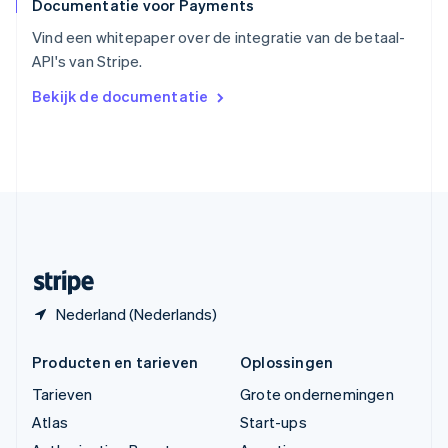
Documentatie voor Payments
Tsjechië
English
Vind een whitepaper over de integratie van de betaal-
Vasteland van China
API's van Stripe.
简体中文
English
Verenigd Koninkrijk
Bekijk de documentatie
English
Verenigde Arabische Emiraten
English
Verenigde Staten
English
Español
简体中文
Zweden
Svenska
English
Zwitserland
Deutsch
Français
Italiano
English
Nederland (Nederlands)
Producten en tarieven
Oplossingen
Tarieven
Grote ondernemingen
Atlas
Start-ups