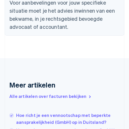
Denemarken
Voor aanbevelingen voor jouw specifieke
English
situatie moet je het advies inwinnen van een
Duitsland
bekwame, in je rechtsgebied bevoegde
Deutsch
English
Estland
advocaat of accountant.
English
Finland
English
Svenska
Frankrijk
Français
English
Gibraltar
English
Griekenland
English
Meer artikelen
Hongarije
English
Hongkong SAR, China
Alle artikelen over facturen bekijken
English
简体中文
Ierland
English
Hoe richt je een vennootschap met beperkte
India
aansprakelijkheid (GmbH) op in Duitsland?
English