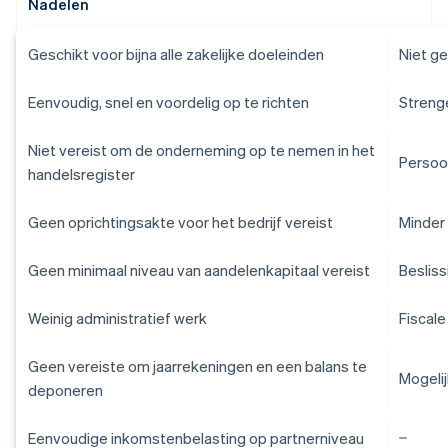
Nadelen
Geschikt voor bijna alle zakelijke doeleinden
Niet g
Eenvoudig, snel en voordelig op te richten
Strenge
Niet vereist om de onderneming op te nemen in het
Persoon
handelsregister
Geen oprichtingsakte voor het bedrijf vereist
Minder 
Geen minimaal niveau van aandelenkapitaal vereist
Beslis
Weinig administratief werk
Fiscale
Geen vereiste om jaarrekeningen en een balans te
Mogeli
deponeren
Eenvoudige inkomstenbelasting op partnerniveau