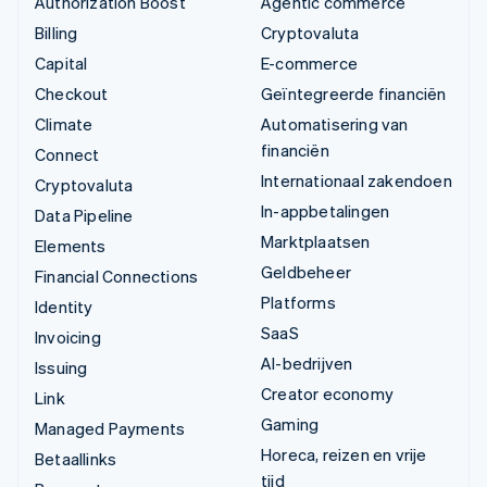
Authorization Boost
Agentic commerce
Billing
Cryptovaluta
Capital
E-commerce
Checkout
Geïntegreerde financiën
Climate
Automatisering van
financiën
Connect
Internationaal zakendoen
Cryptovaluta
In-appbetalingen
Data Pipeline
Marktplaatsen
Elements
Geldbeheer
Financial Connections
Platforms
Identity
SaaS
Invoicing
AI-bedrijven
Issuing
Creator economy
Link
Gaming
Managed Payments
Horeca, reizen en vrije
Betaallinks
tijd