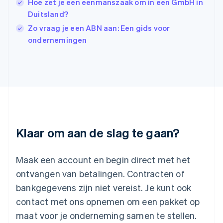
Hoe zet je een eenmanszaak om in een GmbH in
Italië
Italiano
English
Duitsland?
Japan
Zo vraag je een ABN aan: Een gids voor
日本語
English
ondernemingen
Kroatië
English
Italiano
Letland
English
Liechtenstein
Deutsch
English
Litouwen
English
Luxemburg
Klaar om aan de slag te gaan?
Français
Deutsch
English
Maleisië
English
简体中文
Maak een account en begin direct met het
Malta
ontvangen van betalingen. Contracten of
English
Mexico
bankgegevens zijn niet vereist. Je kunt ook
Español
English
contact met ons opnemen om een pakket op
Nederland
maat voor je onderneming samen te stellen.
Nederlands
English