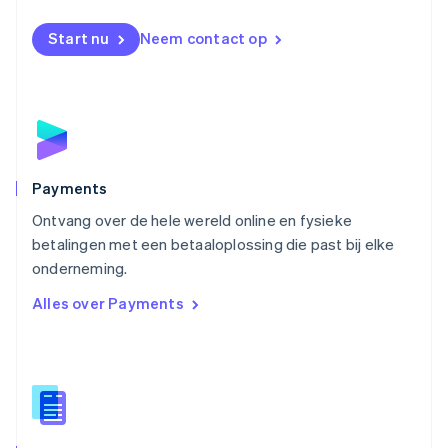
Nieuw-Zeeland
English
Start nu
Neem contact op
Noorwegen
English
Oostenrijk
Deutsch
English
Polen
English
Portugal
Português
English
Payments
Roemenië
Ontvang over de hele wereld online en fysieke
English
betalingen met een betaaloplossing die past bij elke
Singapore
English
简体中文
onderneming.
Slovenië
Alles over Payments
English
Italiano
Slowakije
English
Spanje
Español
English
Thailand
ไทย
English