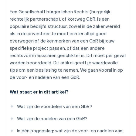
Oprichting van een start-up
Unanieme besluitvorming
Een Gesellschaft bürgerlichen Rechts (burgerlijk
Climate
Ecosysteem
rechtelijk partnerschap), of kortweg GbR, is een
Gedwongen omzetting naar een OHG
CO₂-verwijdering
populaire bedrijfs structuur, zowel in de zakenwereld
Partners
Identity
Stripe App Marketplace
als in de privésfeer. Je moet echter altijd goed
Online identiteitsverificatie
overwegen of de kenmerken van een GbR bij jouw
specifieke project passen, of dat een andere
rechtsvorm misschien geschikter is. Dit moet per geval
worden beoordeeld. Dit artikel geeft je waardevolle
tips om een beslissing te nemen. We gaan vooral in op
Stripe Sessions 2026
Ontdek hoe Stripe de economische infrastructuu
de voor- en nadelen van een GbR.
Nu bekijken
Wat staat er in dit artikel?
Wat zijn de voordelen van een GbR?
Wat zijn de nadelen van een GbR?
In één oogopslag: wat zijn de voor- en nadelen van