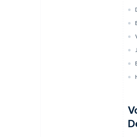
nummer arriveert
Juridische documenten van
wereldklasse
V
D