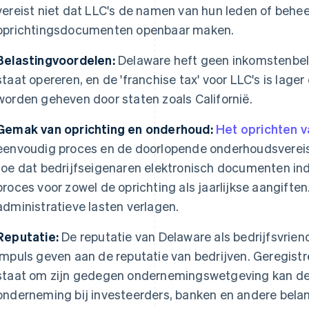
vereist niet dat LLC's de namen van hun leden of behee
oprichtingsdocumenten openbaar maken.
Belastingvoordelen:
Delaware heft geen inkomstenbela
staat opereren, en de 'franchise tax' voor LLC's is lager
worden geheven door staten zoals Californië.
Gemak van oprichting en onderhoud:
Het oprichten v
eenvoudig proces en de doorlopende onderhoudsvereist
toe dat bedrijfseigenaren elektronisch documenten in
proces voor zowel de oprichting als jaarlijkse aangiften
administratieve lasten verlagen.
Reputatie:
De reputatie van Delaware als bedrijfsvriend
impuls geven aan de reputatie van bedrijven. Geregistr
staat om zijn gedegen ondernemingswetgeving kan de
onderneming bij investeerders, banken en andere bel