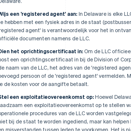
Delaware.
Wijs een 'registered agent' aan:
In Delaware is elke LL
te hebben met een fysiek adres in de staat (postbussen
'registered agent' is verantwoordelijk voor het in ontv
officiële documenten namens de LLC.
Dien het oprichtingscertificaat in:
Om de LLC officieel 
post een oprichtingscertificaat in bij de Division of C
de naam van de LLC, het adres van de 'registered agen
bevoegd persoon of de 'registered agent' vermelden. 
je de kosten voor de aangifte betaalt.
Stel een exploitatieovereenkomst op:
Hoewel Delaware
raadzaam een exploitatieovereenkomst op te stellen 
operationele procedures van de LLC worden vastgelegd.
niet bij de staat te worden ingediend, maar kan helpen 
en misverstanden tussen leden te voorkomen. Het is ni