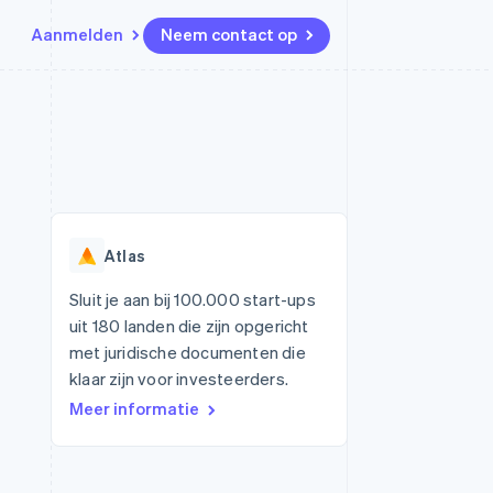
Aanmelden
Neem contact op
Bronnen
Ecosysteem
Contact
marktplaatsen
Meer
App-integraties
Partners
Neem contact op
Product roadmap
Voorbeelden van code
Stripe App Marketplace
Partner worden
Ontdek wat er in het verschiet
or platforms
Developerblog
ligt
r platforms
API-status
financiële
Radar
Atlas
Fraudepreventie
tuele kaarten
Atlas
ing
Sluit je aan bij 100.000 start-ups
Oprichting van een start-up
uit 180 landen die zijn opgericht
Climate
met juridische documenten die
CO₂-verwijdering
klaar zijn voor investeerders.
Identity
Meer informatie
Online identiteitsverificatie