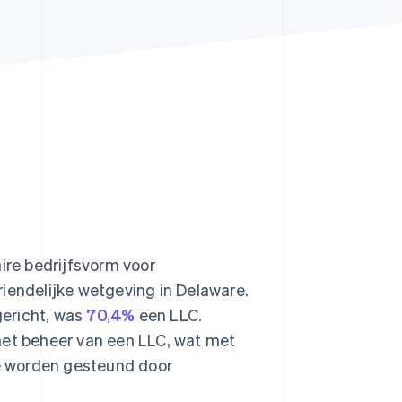
Stripe Sessions 2026
Ontdek hoe Stripe de
economische
infrastructuur voor AI
bouwt.
Nu bekijken
ire bedrijfsvorm voor
riendelijke wetgeving in Delaware.
gericht, was
70,4%
een LLC.
n het beheer van een LLC, wat met
ie worden gesteund door