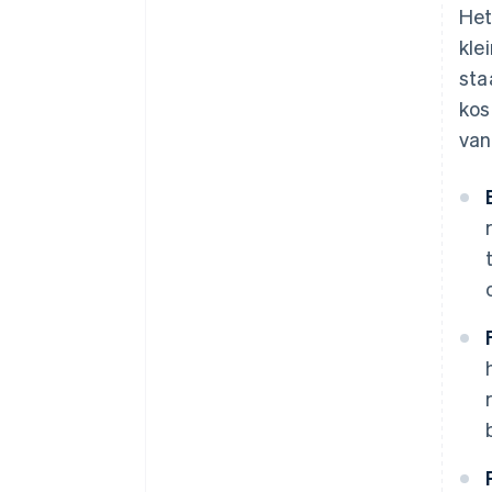
Het
kle
sta
kos
van