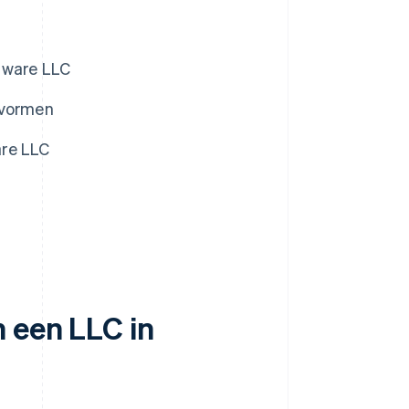
aware LLC
svormen
are LLC
 een LLC in