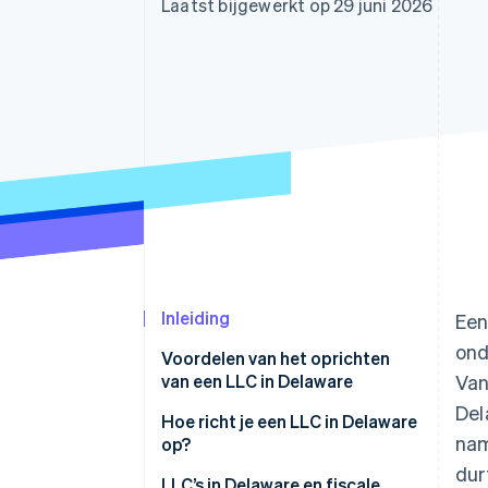
Laatst bijgewerkt op 29 juni 2026
Link
Versneld afrekenen
Financial Connections
Data gekoppelde rekeningen
Inleiding
Een
ond
Voordelen van het oprichten
van een LLC in Delaware
Van
Del
Hoe richt je een LLC in Delaware
nam
op?
dur
LLC’s in Delaware en fiscale