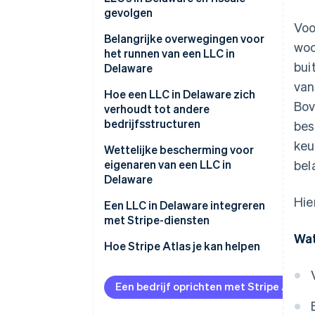
gevolgen
Voo
Belangrijke overwegingen voor
woo
het runnen van een LLC in
bui
Delaware
van
Wettelijke vereisten
Hoe een LLC in Delaware zich
Bov
verhoudt tot andere
Belastingverplichtingen
bedrijfsstructuren
bes
keu
Operationele vereisten
LLC versus eenmanszaak
Wettelijke bescherming voor
eigenaren van een LLC in
bel
Best practices voor
LLC versus maatschap
Delaware
activabescherming
Hie
LLC versus S Corporation
Een LLC in Delaware integreren
met Stripe-diensten
LLC vergeleken met C
Wat
Corporation
Hoe Stripe Atlas je kan helpen
Aanmelden bij Atlas
Een bedrijf oprichten met Stripe Atlas
Betalingen accepteren en
bankieren voordat je EIN-