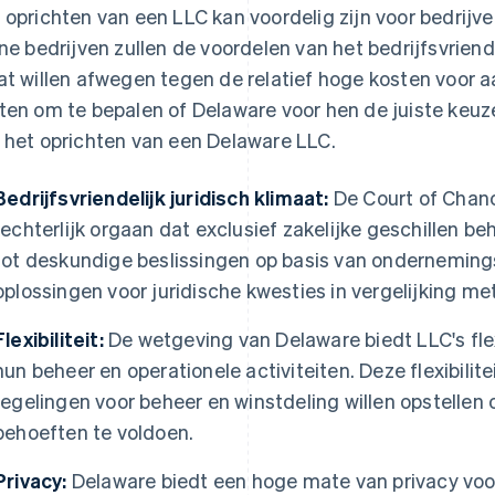
 oprichten van een LLC kan voordelig zijn voor bedrijve
ine bedrijven zullen de voordelen van het bedrijfsvriende
at willen afwegen tegen de relatief hoge kosten voor aa
ten om te bepalen of Delaware voor hen de juiste keuze
 het oprichten van een Delaware LLC.
Bedrijfsvriendelijk juridisch klimaat:
De Court of Chanc
rechterlijk orgaan dat exclusief zakelijke geschillen beh
tot deskundige beslissingen op basis van ondernemingsr
oplossingen voor juridische kwesties in vergelijking me
Flexibiliteit:
De wetgeving van Delaware biedt LLC's flexi
hun beheer en operationele activiteiten. Deze flexibilit
regelingen voor beheer en winstdeling willen opstellen 
behoeften te voldoen.
Privacy:
Delaware biedt een hoge mate van privacy voor