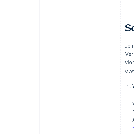
S
Je 
Ver
vie
etw