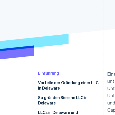
Optimierung der
Datensynchronisier
Autorisierungsraten
Link
Beschleunigter Bezahlvorgang
Financial Connections
Verbundene Finanzdaten
Einführung
Ein
unt
Vorteile der Gründung einer LLC
in Delaware
Unt
Un
So gründen Sie eine LLC in
und
Delaware
Cap
LLCs in Delaware und