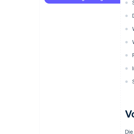
Zahlungen und Bankgeschäfte
vor Erhalt der EIN-Nummer
akzeptieren
Hochwertige rechtliche
Unternehmensdokumente
V
Die