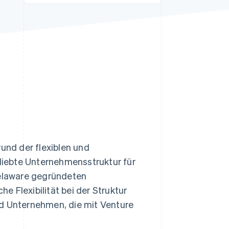
Stripe-Sessions 2026
Erfahren Sie, wie Stripe
Lösungen für die
Wirtschaftsinfrastruktur
für KI aufbaut.
Jetzt ansehen
rund der flexiblen und
iebte Unternehmensstruktur für
elaware gegründeten
he Flexibilität bei der Struktur
nd Unternehmen, die mit Venture