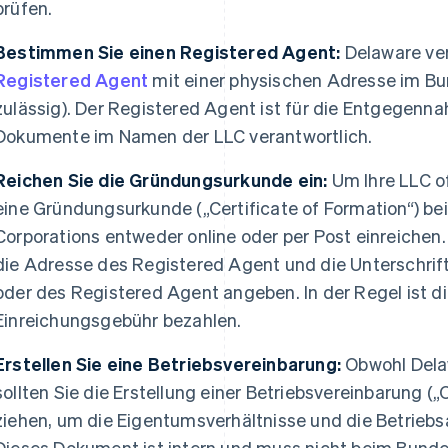
prüfen.
Bestimmen Sie einen Registered Agent:
Delaware ver
Registered Agent
mit einer physischen Adresse im Bu
zulässig). Der Registered Agent ist für die Entgegennah
Dokumente im Namen der LLC verantwortlich.
Reichen Sie die Gründungsurkunde ein:
Um Ihre LLC of
eine Gründungsurkunde („Certificate of Formation“) bei
Corporations entweder online oder per Post einreiche
die Adresse des Registered Agent und die Unterschrif
oder des Registered Agent angeben. In der Regel ist di
Einreichungsgebühr bezahlen.
Erstellen Sie eine Betriebsvereinbarung:
Obwohl Delaw
sollten Sie die Erstellung einer Betriebsvereinbarung 
ziehen, um die Eigentumsverhältnisse und die Betriebs
Dieses Dokument ist intern und muss nicht beim Bunde