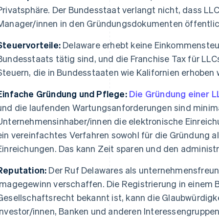
Privatsphäre. Der Bundesstaat verlangt nicht, dass LLC
Manager/innen in den Gründungsdokumenten öffentlic
Steuervorteile:
Delaware erhebt keine Einkommensteue
Bundesstaats tätig sind, und die Franchise Tax für LLCs 
Steuern, die in Bundesstaaten wie Kalifornien erhoben
Einfache Gründung und Pflege:
Die Gründung einer L
und die laufenden Wartungsanforderungen sind minima
Unternehmensinhaber/innen die elektronische Einreic
ein vereinfachtes Verfahren sowohl für die Gründung als
Einreichungen. Das kann Zeit sparen und den administ
Reputation:
Der Ruf Delawares als unternehmensfreun
Imagegewinn verschaffen. Die Registrierung in einem B
Gesellschaftsrecht bekannt ist, kann die Glaubwürdigk
Investor/innen, Banken und anderen Interessengruppen