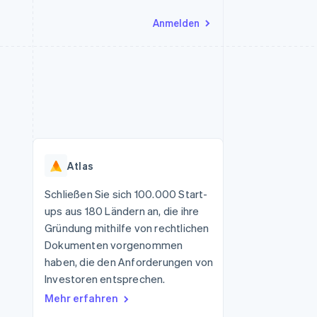
Anmelden
Ressourcen
Ecosystem
Kontakt
nd Marktplätze
Mehr
App-Integrationen
Partner
Sales-Team kontaktieren
Product roadmap
Code-Beispiele
Stripe App-Marktplatz
Partner werden
Ausblick
 Plattformen
Entwickler-Blog
 platforms
eit
API-Status
Radar
Betrugsprävention
eistungen
Atlas
Atlas
onen
virtuelle Karten
Start-up-Gründung
Schließen Sie sich 100.000 Start-
ups aus 180 Ländern an, die ihre
Climate
CO₂-Entnahme
Gründung mithilfe von rechtlichen
Dokumenten vorgenommen
Identity
Online-Identitätsprüfung
haben, die den Anforderungen von
Investoren entsprechen.
Mehr erfahren