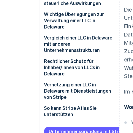
steuerliche Auswirkungen
Die
Wichtige Überlegungen zur
Unt
Verwaltung einer LLC in
Ein
Delaware
Dat
Gesetzliche Vorgaben
Vergleich einer LLC in Delaware
Mit
mit anderen
Steuerliche Pflichten
Unternehmensstrukturen
Zud
erh
Betriebliche Anforderungen
LLC oder Einzelunternehmen
Rechtlicher Schutz für
Inhaber/innen von LLCs in
Wah
Best Practices für den
LLC oder Personengesellschaft
Delaware
Ste
Vermögensschutz
LLC oder S-Corp
Vernetzung einer LLC in
Delaware mit Dienstleistungen
Im 
LLC oder C-Corp
von Stripe
Wor
So kann Stripe Atlas Sie
unterstützen
Beantragung bei Atlas
Unternehmensgründung mit Stripe Atl