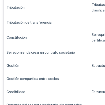
Tributac
Tributación
clasific
Tributación de transferencia
Se requi
Constitución
certific
Se recomienda crear un contrato societario
Gestión
Estructu
Gestión compartida entre socios
Credibilidad
Estructu
Depende del contrato societario y la reputación