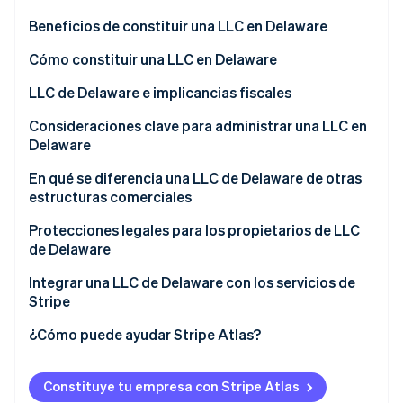
Radar
Beneficios de constituir una LLC en Delaware
Prevención de fraude
Cómo constituir una LLC en Delaware
Ecosistema
Atlas
Constitución de una startup
LLC de Delaware e implicancias fiscales
Socios
Climate
Stripe App Marketplace
Consideraciones clave para administrar una LLC en
Eliminación de dióxido de carbono
Delaware
Identity
Verificación de identidad en línea
Requisitos legales
En qué se diferencia una LLC de Delaware de otras
estructuras comerciales
Obligaciones fiscales
LLC frente a empresa unipersonal
Protecciones legales para los propietarios de LLC
Requisitos operativos
de Delaware
LLC frente a sociedad colectiva
Sesiones de Stripe 2026
Prácticas recomendadas para la protección de
Integrar una LLC de Delaware con los servicios de
Descubre cómo Stripe construye la infraestructura económi
activos
LLC frente a sociedad de tipo S
Stripe
Mirar ahora
LLC frente a sociedad de tipo C
¿Cómo puede ayudar Stripe Atlas?
Solicitud de ingreso a Atlas
Constituye tu empresa con Stripe Atlas
Acepta pagos y operaciones bancarias antes de que