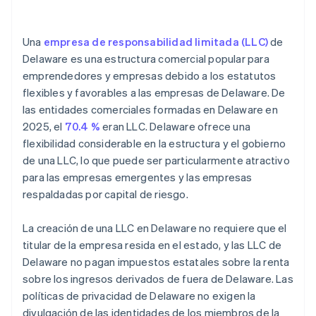
llegue tu EIN
Documentos legales de empresas de primer nivel
Una
empresa de responsabilidad limitada (LLC)
de
Delaware es una estructura comercial popular para
emprendedores y empresas debido a los estatutos
flexibles y favorables a las empresas de Delaware. De
las entidades comerciales formadas en Delaware en
2025, el
70.4 %
eran LLC. Delaware ofrece una
flexibilidad considerable en la estructura y el gobierno
de una LLC, lo que puede ser particularmente atractivo
para las empresas emergentes y las empresas
respaldadas por capital de riesgo.
La creación de una LLC en Delaware no requiere que el
titular de la empresa resida en el estado, y las LLC de
Delaware no pagan impuestos estatales sobre la renta
sobre los ingresos derivados de fuera de Delaware. Las
políticas de privacidad de Delaware no exigen la
divulgación de las identidades de los miembros de la