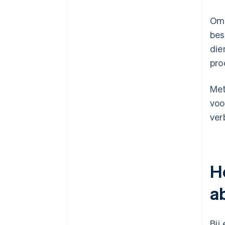
Omd
bes
die
pro
Met
voo
ver
H
a
Bij