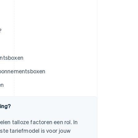
?
entsboxen
 abonnementsboxen
en
ming?
len talloze factoren een rol. In
ste tariefmodel is voor jouw