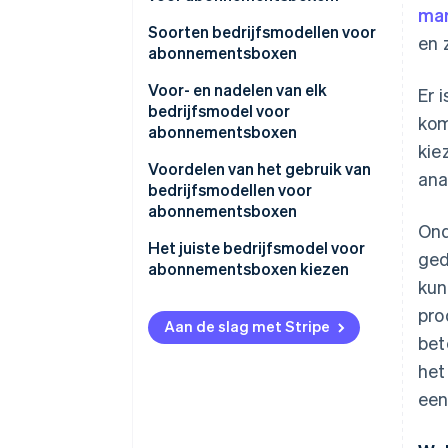
mar
Klantervaring
Soorten bedrijfsmodellen voor
en 
abonnementsboxen
Operationeel
Voor- en nadelen van elk
Er 
Technisch
bedrijfsmodel voor
kom
abonnementsboxen
Transacties
kie
Samengestelde collectie-
Voordelen van het gebruik van
ana
Klantrelaties
abonnementen
bedrijfsmodellen voor
abonnementsboxen
Gepersonaliseerde
Ond
abonnementen
Het juiste bedrijfsmodel voor
ged
abonnementsboxen kiezen
Aanvullingsabonnementen
kun
pro
Toegangsabonnementen
Aan de slag met Stripe
bet
het
een