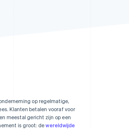
Stripe Sessions 2026
Ontdek hoe Stripe de
economische
infrastructuur voor AI
bouwt.
Nu bekijken
 onderneming op regelmatige,
s. Klanten betalen vooraf voor
n meestal gericht zijn op een
nement is groot: de
wereldwijde