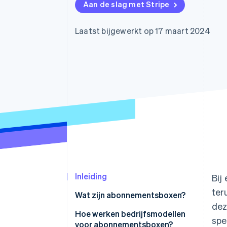
Aan de slag met Stripe
Link
Versneld afrekenen
Financial Connections
Laatst bijgewerkt op 17 maart 2024
Data gekoppelde rekeningen
Inleiding
Bij
ter
Wat zijn abonnementsboxen?
dez
Hoe werken bedrijfsmodellen
spe
voor abonnementsboxen?