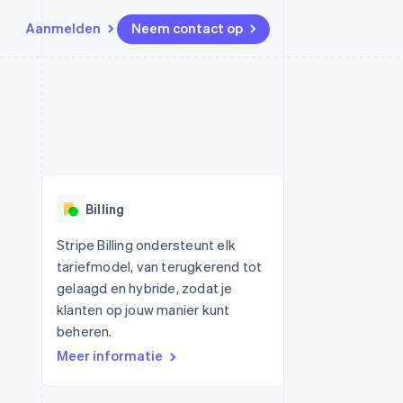
Aanmelden
Neem contact op
Bronnen
Ecosysteem
Contact
marktplaatsen
Meer
App-integraties
Partners
Neem contact op
Product roadmap
Voorbeelden van code
Stripe App Marketplace
Partner worden
Ontdek wat er in het verschiet
or platforms
Developerblog
ligt
r platforms
API-status
financiële
Radar
Billing
Fraudepreventie
tuele kaarten
Atlas
ing
Stripe Billing ondersteunt elk
Oprichting van een start-up
tariefmodel, van terugkerend tot
Climate
gelaagd en hybride, zodat je
CO₂-verwijdering
klanten op jouw manier kunt
Identity
beheren.
Online identiteitsverificatie
Meer informatie