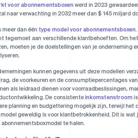
kt voor abonnementsboxen
werd in 2023 gewaardeerd
zal naar verwachting in 2032 meer dan $ 145 miljard do
is meer dan één
type model voor abonnementsboxen
t tegemoet aan verschillende klantbehoeften. Om he
zen, moeten je de doelstellingen van je onderneming e
lyseren.
ernemingen kunnen gegevens uit deze modellen verzam
rag, de voorkeuren en de consumptiepercentages van 
nen als leidraad dienen voor voorraadbeslissingen, ma
ductontwikkeling. De consistente
inkomstenstroom
is
ere planning en budgettering mogelijk zijn, terwijl het
 model geweldig is voor klantbetrokkenheid. Dit is wa
 abonnementsboxmodel te halen.