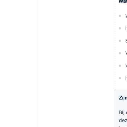
Wat
Zij
Bij
dez