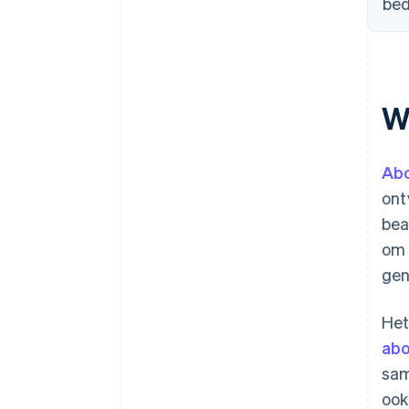
bed
W
Ab
ont
bea
om 
gen
Het
abo
sam
ook