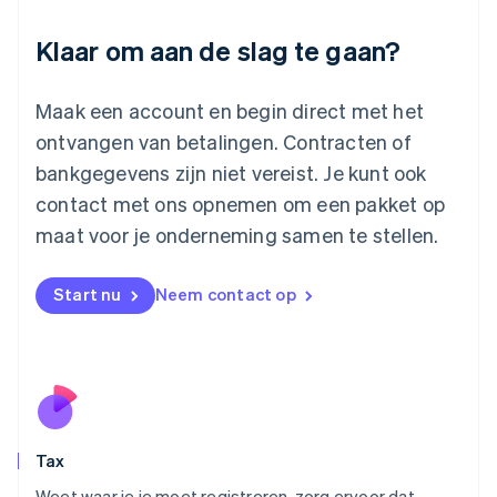
Liechtenstein
Deutsch
English
Klaar om aan de slag te gaan?
Litouwen
English
Luxemburg
Maak een account en begin direct met het
Français
Deutsch
English
ontvangen van betalingen. Contracten of
Maleisië
bankgegevens zijn niet vereist. Je kunt ook
English
简体中文
contact met ons opnemen om een pakket op
Malta
English
maat voor je onderneming samen te stellen.
Mexico
Español
English
Nederland
Start nu
Neem contact op
Nederlands
English
Nieuw-Zeeland
English
Noorwegen
English
Oostenrijk
Deutsch
English
Tax
Polen
English
Weet waar je je moet registreren, zorg ervoor dat