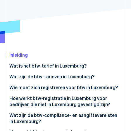
Oprichting van een start-up
Climate
Ecosysteem
CO₂-verwijdering
Partners
Identity
Stripe App Marketplace
Online identiteitsverificatie
Inleiding
Wat is het btw-tarief in Luxemburg?
Stripe Sessions 2026
Ontdek hoe Stripe de economische infrastructuu
Wat zijn de btw-tarieven in Luxemburg?
Nu bekijken
14% verlaagd btw-tarief
Wie moet zich registreren voor btw in Luxemburg?
Verlaagd btw-tarief van 8%
Hoe werkt btw-registratie in Luxemburg voor
bedrijven die niet in Luxemburg gevestigd zijn?
Sterk verlaagd btw-tarief van 3%
Wat zijn de btw-compliance- en aangiftevereisten
Nultarief
in Luxemburg?
Btw-vrijgestelde activiteiten