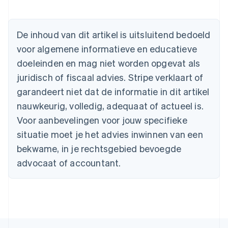
Australië
De inhoud van dit artikel is uitsluitend bedoeld
English
voor algemene informatieve en educatieve
België
doeleinden en mag niet worden opgevat als
Nederlands
Français
Deutsch
English
Brazilië
juridisch of fiscaal advies. Stripe verklaart of
Português
English
garandeert niet dat de informatie in dit artikel
Bulgarije
nauwkeurig, volledig, adequaat of actueel is.
English
Canada
Voor aanbevelingen voor jouw specifieke
English
Français
situatie moet je het advies inwinnen van een
Cyprus
English
bekwame, in je rechtsgebied bevoegde
Denemarken
advocaat of accountant.
English
Duitsland
Deutsch
English
Estland
English
Finland
English
Svenska