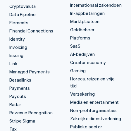
Internationaal zakendoen
Cryptovaluta
In-appbetalingen
Data Pipeline
Marktplaatsen
Elements
Geldbeheer
Financial Connections
Platforms
Identity
SaaS
Invoicing
AI-bedrijven
Issuing
Creator economy
Link
Gaming
Managed Payments
Horeca, reizen en vrije
Betaallinks
tijd
Payments
Verzekering
Payouts
Media en entertainment
Radar
Non-profitorganisaties
Revenue Recognition
Zakelijke dienstverlening
Stripe Sigma
Publieke sector
Tax