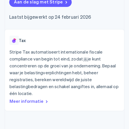
Toegang tot meer
Data Pipeline
Aan de slag met Stripe
Bedrijf
Marktplaatsen
Gegevenssynchronisatie
dan 125
Geldbeheer
Facturatie naar gebruik
Terminal
Productroadmap
Platforms
bieden
Laatst bijgewerkt op 24 februari 2026
Fysieke betalingen
Jaarlijks congres
SaaS
Betaalkaarten uitgeven
Authorization
Sessions
die door stablecoins
Boost
Vacatures
worden gedekt
Optimaliseer de
Stripe Newsroom
Diensten voorzien en
acceptatie
Stripe Press
Tax
beheren met agents
Per branche
Link
Versneld afrekenen
Stripe Tax automatiseert internationale fiscale
Financial
AI-bedrijven
compliance van begin tot eind, zodat jij je kunt
Connections
Creator economy
Contact
Bronnen
Data gekoppelde
concentreren op de groei van je onderneming. Bepaal
Gaming
rekeningen
Horeca, reizen en vrije
waar je belastingverplichtingen hebt, beheer
Neem contact op
tijd
App-integraties
Partner worden
registraties, bereken wereldwijd de juiste
Verzekering
Voorbeelden van code
belastingbedragen en schakel aangiftes in, allemaal op
Media en entertainment
Developerblog
API-status
één locatie.
Meer
Non-profitorganisaties
Product roadmap
Meer informatie
Ontdek wat er in het verschiet ligt
Professionele
dienstverlening
Radar
Publieke sector
Fraudepreventie
Detailhandel
Atlas