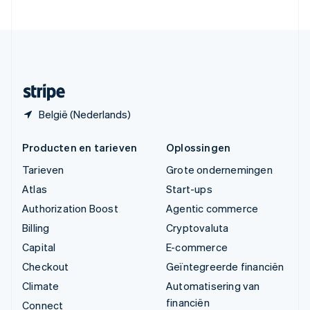
Verenigde Staten
English
Español
简体中文
Zweden
Svenska
English
Zwitserland
Deutsch
Français
Italiano
English
België (Nederlands)
Producten en tarieven
Oplossingen
Tarieven
Grote ondernemingen
Atlas
Start-ups
Authorization Boost
Agentic commerce
Billing
Cryptovaluta
Capital
E-commerce
Checkout
Geïntegreerde financiën
Climate
Automatisering van
financiën
Connect