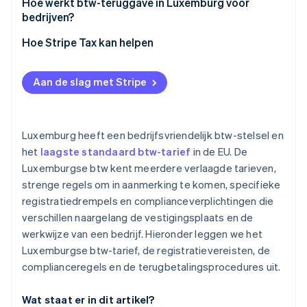
Aangiften en betalingen
Hoe werkt btw-teruggave in Luxemburg voor
bedrijven?
Facturering
In Luxemburg geregistreerde bedrijven
Hoe Stripe Tax kan helpen
Administratie en rapportage
Niet-geregistreerde bedrijven in de EU
Aan de slag met Stripe
Niet-EU-bedrijven
Luxemburg heeft een bedrijfsvriendelijk btw-stelsel en
het
laagste standaard btw-tarief
in de EU. De
Luxemburgse btw kent meerdere verlaagde tarieven,
strenge regels om in aanmerking te komen, specifieke
registratiedrempels en complianceverplichtingen die
verschillen naargelang de vestigingsplaats en de
werkwijze van een bedrijf. Hieronder leggen we het
Luxemburgse btw-tarief, de registratievereisten, de
complianceregels en de terugbetalingsprocedures uit.
Wat staat er in dit artikel?