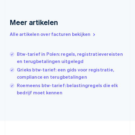
Frankrijk
Français
English
Gibraltar
Meer artikelen
English
Griekenland
Alle artikelen over facturen bekijken
English
Hongarije
English
Btw-tarief in Polen: regels, registratievereisten
Hongkong SAR, China
en terugbetalingen uitgelegd
English
简体中文
Ierland
Grieks btw-tarief: een gids voor registratie,
English
compliance en terugbetalingen
India
Roemeens btw-tarief: belastingregels die elk
English
Italië
bedrijf moet kennen
Italiano
English
Japan
日本語
English
Kroatië
English
Italiano
Letland
English