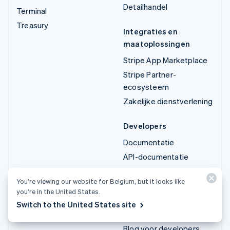
Detailhandel
Terminal
Treasury
Integraties en
maatoplossingen
Stripe App Marketplace
Stripe Partner-
ecosysteem
Zakelijke dienstverlening
Developers
Documentatie
API-documentatie
API-status
You’re viewing our website for Belgium, but it looks like
API-wijzigingslogboek
you’re in the United States.
Bibliotheken en SDK's
Switch to the United States site
Stripe Projects
Blog voor developers