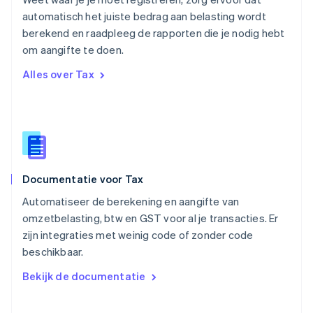
Portugal
automatisch het juiste bedrag aan belasting wordt
Português
English
berekend en raadpleeg de rapporten die je nodig hebt
Roemenië
om aangifte te doen.
English
Singapore
Alles over Tax
English
简体中文
Slovenië
English
Italiano
Slowakije
English
Spanje
Español
English
Documentatie voor Tax
Thailand
ไทย
English
Automatiseer de berekening en aangifte van
Tsjechië
omzetbelasting, btw en GST voor al je transacties. Er
English
zijn integraties met weinig code of zonder code
Vasteland van China
beschikbaar.
简体中文
English
Verenigd Koninkrijk
Bekijk de documentatie
English
Verenigde Arabische Emiraten
English