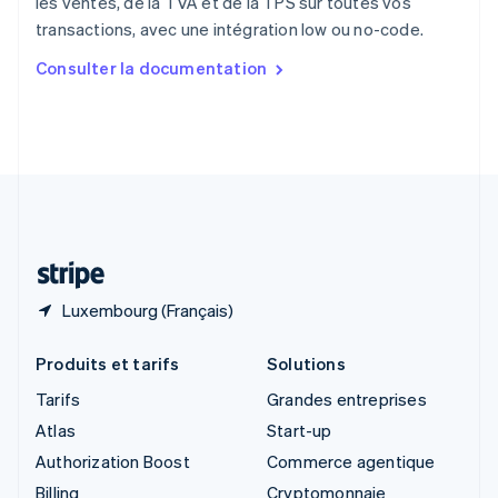
les ventes, de la TVA et de la TPS sur toutes vos
Singapour
transactions, avec une intégration low ou no-code.
English
简体中文
Slovaquie
Consulter la documentation
English
Slovénie
English
Italiano
Suède
Svenska
English
Suisse
Deutsch
Français
Italiano
English
Thaïlande
ไทย
English
Luxembourg (Français)
Produits et tarifs
Solutions
Tarifs
Grandes entreprises
Atlas
Start-up
Authorization Boost
Commerce agentique
Billing
Cryptomonnaie