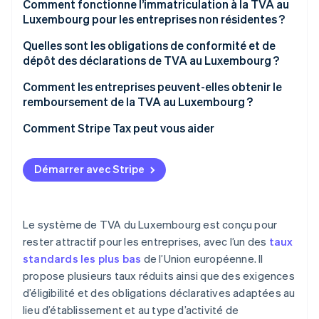
Comment fonctionne l’immatriculation à la TVA au
Taux de TVA super réduit de 3 %
Luxembourg pour les entreprises non résidentes ?
Taux zéro
Quelles sont les obligations de conformité et de
dépôt des déclarations de TVA au Luxembourg ?
Activités exonérées de TVA
Déclarations et paiements
Comment les entreprises peuvent-elles obtenir le
remboursement de la TVA au Luxembourg ?
Facturation
Entreprises immatriculées au Luxembourg
Comment Stripe Tax peut vous aider
Tenue de registres et reporting
Entreprises non immatriculées établies dans l’Union
européenne
Démarrer avec Stripe
Entreprises hors UE
Le système de TVA du Luxembourg est conçu pour
rester attractif pour les entreprises, avec l’un des
taux
standards les plus bas
de l’Union européenne. Il
propose plusieurs taux réduits ainsi que des exigences
d’éligibilité et des obligations déclaratives adaptées au
lieu d’établissement et au type d’activité de