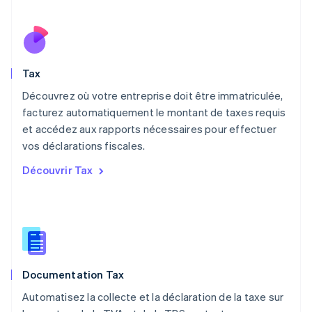
Malte
English
Mexique
Español
English
Norvège
Tax
English
Nouvelle-Zélande
Découvrez où votre entreprise doit être immatriculée,
English
facturez automatiquement le montant de taxes requis
Pays-Bas
et accédez aux rapports nécessaires pour effectuer
Nederlands
English
vos déclarations fiscales.
Pologne
English
Découvrir Tax
Portugal
Português
English
R.A.S. de Hong Kong, Chine
English
简体中文
République tchèque
English
Roumanie
Documentation Tax
English
Royaume-Uni
Automatisez la collecte et la déclaration de la taxe sur
English