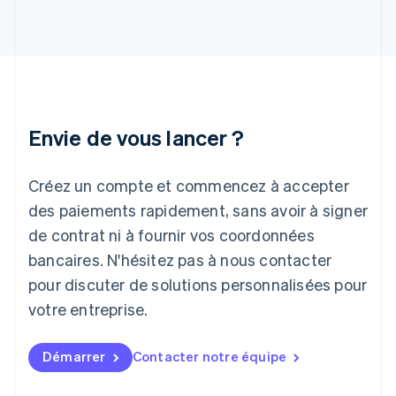
Grèce
English
Hongrie
English
Inde
English
Irlande
Envie de vous lancer ?
English
Italie
Italiano
English
Créez un compte et commencez à accepter
Japon
日本語
English
des paiements rapidement, sans avoir à signer
Lettonie
de contrat ni à fournir vos coordonnées
English
bancaires. N'hésitez pas à nous contacter
Liechtenstein
pour discuter de solutions personnalisées pour
Deutsch
English
Lituanie
votre entreprise.
English
Luxembourg
Français
Deutsch
English
Démarrer
Contacter notre équipe
Malaisie
English
简体中文