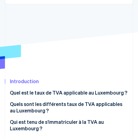
Découvrez les prochaines évolutions
Commerce en ligne
Radar
Prévention de la fraude
Écosystème
Atlas
Constitution de start-up
Partenaires
Climate
Stripe App Marketplace
Élimination du carbone
Identity
Vérification de l'identité
Introduction
Quel est le taux de TVA applicable au Luxembourg ?
Stripe Sessions 2026
Quels sont les différents taux de TVA applicables
Découvrez comment Stripe construit l’infrastructure écono
au Luxembourg ?
Regarder la vidéo
Taux de TVA réduit de 14 %
Qui est tenu de s’immatriculer à la TVA au
Luxembourg ?
Taux de TVA réduit de 8 %