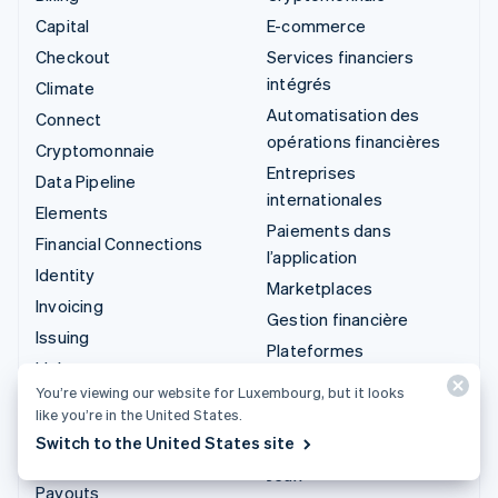
Capital
E-commerce
Checkout
Services financiers
intégrés
Climate
Automatisation des
Connect
opérations financières
Cryptomonnaie
Entreprises
Data Pipeline
internationales
Elements
Paiements dans
Financial Connections
l’application
Identity
Marketplaces
Invoicing
Gestion financière
Issuing
Plateformes
Link
SaaS
You’re viewing our website for Luxembourg, but it looks
Managed Payments
Entreprises d'IA
like you’re in the United States.
Liens de paiement
Switch to the United States site
Économie des créateurs
Payments
Jeux
Payouts