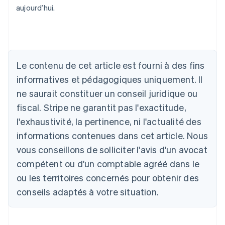
aujourd’hui.
Le contenu de cet article est fourni à des fins
informatives et pédagogiques uniquement. Il
Allemagne
ne saurait constituer un conseil juridique ou
Deutsch
English
fiscal. Stripe ne garantit pas l'exactitude,
Australie
l'exhaustivité, la pertinence, ni l'actualité des
English
Autriche
informations contenues dans cet article. Nous
Deutsch
English
vous conseillons de solliciter l'avis d'un avocat
Belgique
Nederlands
Français
Deutsch
English
compétent ou d'un comptable agréé dans le
Brésil
ou les territoires concernés pour obtenir des
Português
English
Bulgarie
conseils adaptés à votre situation.
English
Canada
English
Français