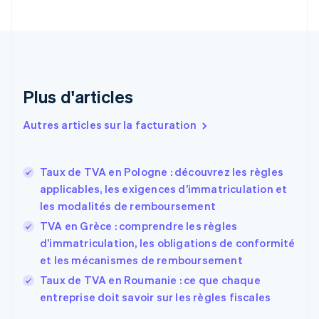
Chine continentale
简体中文
English
Chypre
English
Croatie
English
Italiano
Plus d'articles
Danemark
English
Émirats arabes unis
Autres articles sur la facturation
English
Espagne
Español
English
Taux de TVA en Pologne : découvrez les règles
Estonie
applicables, les exigences d’immatriculation et
English
les modalités de remboursement
États-Unis
TVA en Grèce : comprendre les règles
English
Español
简体中文
Finlande
d’immatriculation, les obligations de conformité
English
Svenska
et les mécanismes de remboursement
France
Taux de TVA en Roumanie : ce que chaque
Français
English
entreprise doit savoir sur les règles fiscales
Gibraltar
English