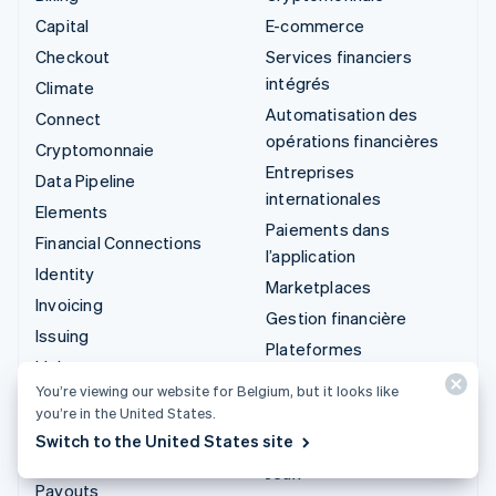
Capital
E-commerce
Checkout
Services financiers
intégrés
Climate
Automatisation des
Connect
opérations financières
Cryptomonnaie
Entreprises
Data Pipeline
internationales
Elements
Paiements dans
Financial Connections
l’application
Identity
Marketplaces
Invoicing
Gestion financière
Issuing
Plateformes
Link
SaaS
You’re viewing our website for Belgium, but it looks like
Managed Payments
Entreprises d'IA
you’re in the United States.
Liens de paiement
Switch to the United States site
Économie des créateurs
Payments
Jeux
Payouts