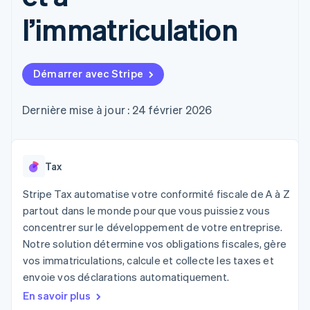
UI flexibles
Recognition
l’application
Gérer des
Moyens de
Comptabilité
l’immatriculation
Entreprise
Marketplaces
abonnements
paiement
automatisée
Gestion financière
Proposer une
Accès à plus
Stripe Sigma
Feuille de route
Plateformes
facturation à l'usage
de 125
Rapports
produits
SaaS
Émettre des cartes
Terminal
personnalisés
Sessions : conférence
bancaires adossées à
Démarrer avec Stripe
Paiements en
Data Pipeline
annuelle
des stablecoins
personne
Synchronisation
Carrières
Fournir et gérer des
Authorization
des données
Communiqués de
Dernière mise à jour : 24 février 2026
services avec des
Par secteur
Boost
presse
agents
Acceptation
Stripe Press
optimisée
Entreprises d'IA
Link
Économie des
Tax
Paiements
créateurs
Ressources
Jeux
accélérés
Contact
Stripe Tax automatise votre conformité fiscale de A à Z
Hôtellerie, voyages et
Financial
loisirs
Intégrations
Connections
partout dans le monde pour que vous puissiez vous
Contacter notre équipe
Assurance
d'applications
Comptes
concentrer sur le développement de votre entreprise.
Médias et
Exemples de code
financiers
Devenir partenaire
Notre solution détermine vos obligations fiscales, gère
divertissements
Blog des développeurs
associés
Organisations à but
vos immatriculations, calcule et collecte les taxes et
non lucratif
État de l'API
envoie vos déclarations automatiquement.
Services aux
Plus
entreprises
En savoir plus
Product roadmap
Secteur public