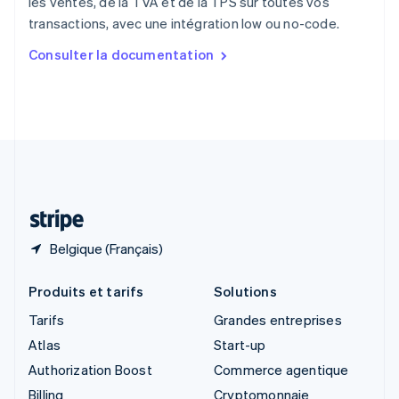
les ventes, de la TVA et de la TPS sur toutes vos
Singapour
transactions, avec une intégration low ou no-code.
English
简体中文
Slovaquie
Consulter la documentation
English
Slovénie
English
Italiano
Suède
Svenska
English
Suisse
Deutsch
Français
Italiano
English
Thaïlande
ไทย
English
Belgique (Français)
Produits et tarifs
Solutions
Tarifs
Grandes entreprises
Atlas
Start-up
Authorization Boost
Commerce agentique
Billing
Cryptomonnaie