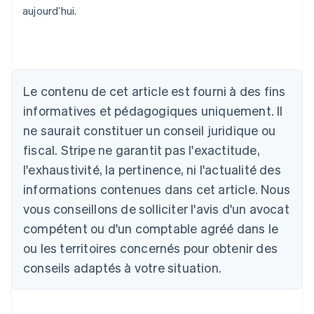
aujourd’hui.
Le contenu de cet article est fourni à des fins
informatives et pédagogiques uniquement. Il
Allemagne
ne saurait constituer un conseil juridique ou
Deutsch
English
fiscal. Stripe ne garantit pas l'exactitude,
Australie
l'exhaustivité, la pertinence, ni l'actualité des
English
Autriche
informations contenues dans cet article. Nous
Deutsch
English
vous conseillons de solliciter l'avis d'un avocat
Belgique
Nederlands
Français
Deutsch
English
compétent ou d'un comptable agréé dans le
Brésil
ou les territoires concernés pour obtenir des
Português
English
Bulgarie
conseils adaptés à votre situation.
English
Canada
English
Français