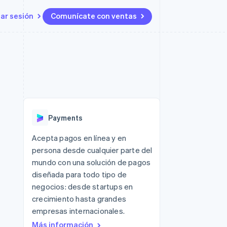
iar sesión
Comunícate con ventas
Recursos
Ecosistema
Contacto
 marketplaces
Más
Integraciones de aplicaciones
Socios
Contacta con ventas
Product roadmap
s
Ejemplos de código
Stripe App Marketplace
Conviértete en socio
Ver lo que viene
ataformas
Blog de desarrolladores
Estado de la API
Radar
Prevención de fraude
Payments
Atlas
Constitución de una startup
 lucro
Acepta pagos en línea y en
persona desde cualquier parte del
Climate
Eliminación de dióxido de
mundo con una solución de pagos
carbono
diseñada para todo tipo de
negocios: desde startups en
crecimiento hasta grandes
empresas internacionales.
Más información