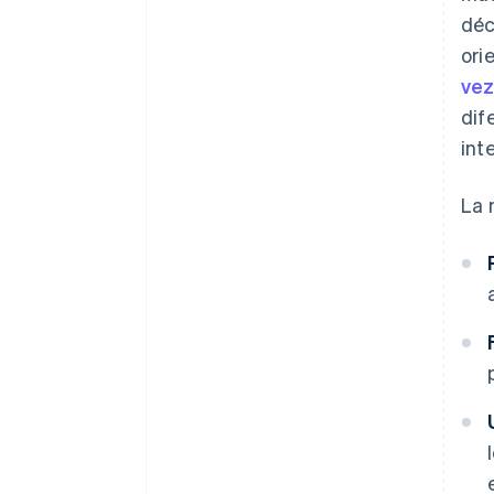
déc
ori
vez
dif
int
La 