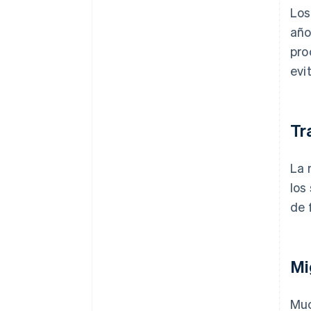
Los
año
pro
evi
Tr
La 
los
de 
Mi
Mu