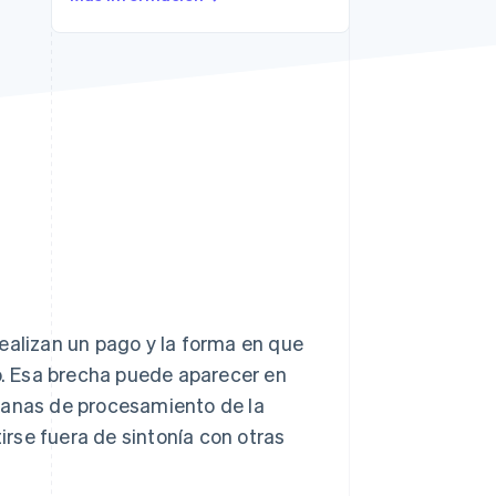
Sesiones de Stripe
2026
Descubre cómo Stripe
construye la
infraestructura
económica para la IA.
Mirar ahora
ealizan un pago y la forma en que
. Esa brecha puede aparecer en
tanas de procesamiento de la
rse fuera de sintonía con otras