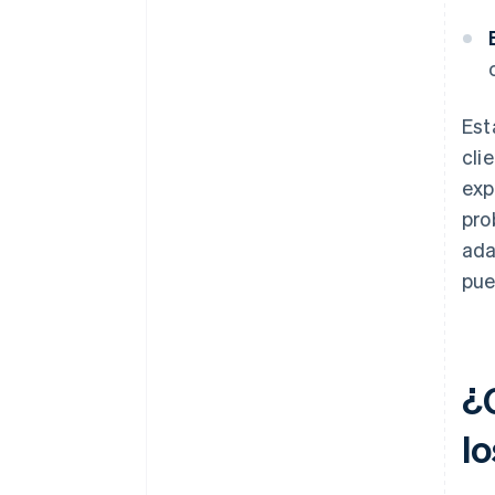
Est
cli
exp
pro
ada
pue
¿
l