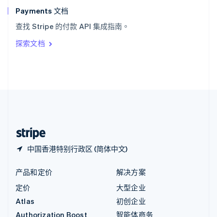
English
Payments 文档
意大利
查找 Stripe 的付款 API 集成指南。
Italiano
English
印度
探索文档
English
英国
English
直布罗陀
English
中国内地
简体中文
English
中国香港特别行政区
English
简体中文
中国香港特别行政区 (简体中文)
产品和定价
解决方案
定价
大型企业
Atlas
初创企业
Authorization Boost
智能体商务