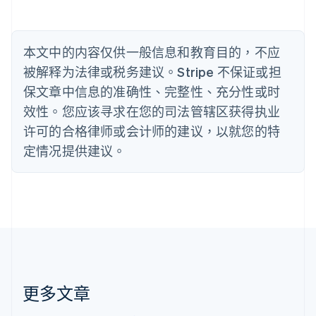
English
比利时
Nederlands
Français
Deutsch
English
本文中的内容仅供一般信息和教育目的，不应
波兰
被解释为法律或税务建议。Stripe 不保证或担
English
丹麦
保文章中信息的准确性、完整性、充分性或时
English
效性。您应该寻求在您的司法管辖区获得执业
德国
Deutsch
English
许可的合格律师或会计师的建议，以就您的特
法国
定情况提供建议。
Français
English
芬兰
English
Svenska
荷兰
Nederlands
English
加拿大
English
Français
捷克
English
克罗地亚
更多文章
English
Italiano
拉脱维亚