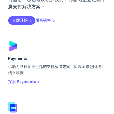
日本語
English
属支付解决方案。
瑞典
Svenska
English
瑞士
立即开始
联系销售
Deutsch
Français
Italiano
English
塞浦路斯
English
斯洛伐克
English
斯洛文尼亚
English
Italiano
Payments
泰国
ไทย
English
借助为各种企业打造的支付解决方案，实现全球范围线上
希腊
线下收款。
English
探索 Payments
西班牙
Español
English
新加坡
English
简体中文
新西兰
English
匈牙利