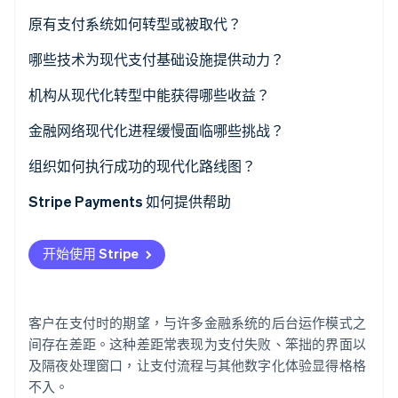
原有支付系统如何转型或被取代？
从封闭系统转向开放架构
哪些技术为现代支付基础设施提供动力？
Stripe Sessions 2026
了解 Stripe 如何为 AI 构建经济基础设施。
向云端迁移
云原生基础设施
机构从现代化转型中能获得哪些收益？
立即观看
采用实时处理模式
实时支付网络
提高速度，优化客户体验
金融网络现代化进程缓慢面临哪些挑战？
转向微服务
API 与数据标准
始终可靠运行
监管开销
组织如何执行成功的现代化路线图？
端到端工作流程数字化
微服务与容器
降低运营成本
原有成本结构
从“为什么”切入
Stripe Payments 如何提供帮助
机器学习
加速优化
集成难度大
梳理现有堆栈
开始使用 Stripe
端到端加密与令牌化
更好的数据和洞察
技能差距与文化适配
分阶段推进现代化
内置安全与合规
风险承受能力
设定明确指标
客户在支付时的期望，与许多金融系统的后台运作模式之
灵活适配未来需求
团队培训与协同
间存在差距。这种差距常表现为支付失败、笨拙的界面以
及隔夜处理窗口，让支付流程与其他数字化体验显得格格
选择合适的合作伙伴
不入。