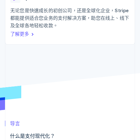
接入 125+ 种支
Stripe Sigma
产品路线图
SaaS
付方式
自定义报告
Sessions 年度大会
无论您是快速成长的初创公司，还是全球化企业，Stripe
Authorization
Data Pipeline
招聘
都能提供适合您业务的支付解决方案，助您在线上、线下
Boost
数据同步
资讯中心
支付成功率优
资源
及全球各地轻松收款。
Stripe Press
化
按行业
了解更多
Link
应用集成
加速结账
AI 企业
代码示例
创作者经济
开发者博客
联系
游戏
API 状态
酒店、旅游与休闲
联系销售
保险
成为合作伙伴
更多
媒体与娱乐
Product roadmap
非营利组织
了解未来规划
专业服务
公共部门
Radar
零售
欺诈防范
Atlas
初创企业注册
生态系统
Climate
导言
碳移除
合作伙伴
Stripe App Marketplace
什么是支付现代化？