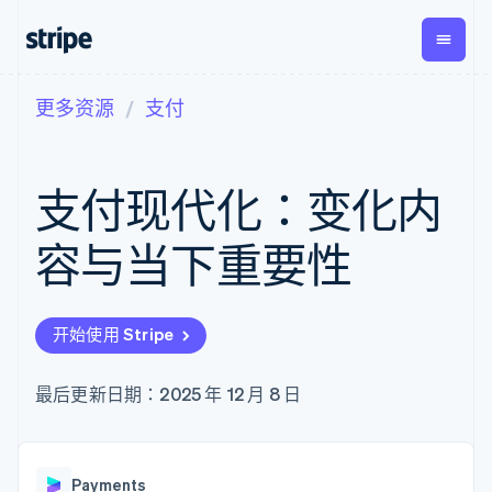
更多资源
支付
按企业阶段
文档
学习
支付
营收
资金管
平台
理
易市
大型企业
Stripe 文档
博客
Payments
Billing
初创企业
API 参考文档
客户案例
支付现代化：变化内
在线支付
经常性收入
Global
Conn
库与 SDK
指南
Managed
Metronome
Payouts
Stripe Apps
Payments
按用量计费
平台
容与当下重要性
备案商家解决
Subscriptions
向第三
按应用场景
方案
方打款
支持
订阅管理
Payment links
Crypto
指南
智能体商务
Invoicing
钱包、
加密货币
获取支持
无代码支付
一次性或定期
开始使用 Stripe
稳定币
电子商务
接受线上付款
托管支持方案
Checkout
账单
发行和
嵌入式金融
实施预置结账流程
专业服务
预构建支付界
Tax
发卡基
财务自动化
构建平台或交易市场
最后更新日期：2025 年 12 月 8 日
面
销售税和增值
础设施
全球化企业
管理订阅
Elements
税自动化
应用内支付
提供按用量计费
灵活的 UI 组件
Revenue
交易市场
发行稳定币支持的支付卡
Payment
Recognition
公司
资金管理
通过智能体配置和管理服
methods
会计自动化
Payments
平台
务