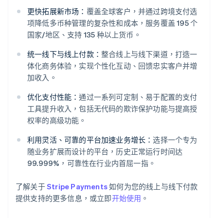
更快拓展新市场：
覆盖全球客户，并通过跨境支付选
项降低多币种管理的复杂性和成本，服务覆盖 195 个
国家/地区、支持 135 种以上货币。
统一线下与线上付款：
整合线上与线下渠道，打造一
体化商务体验，实现个性化互动、回馈忠实客户并增
加收入。
优化支付性能：
通过一系列可定制、易于配置的支付
阿联酋
工具提升收入，包括无代码的欺诈保护功能与提高授
English
爱尔兰
权率的高级功能。
English
爱沙尼亚
利用灵活、可靠的平台加速业务增长：
选择一个专为
English
随业务扩展而设计的平台，历史正常运行时间达
奥地利
99.999%，可靠性在行业内首屈一指。
Deutsch
English
澳大利亚
了解关于
Stripe Payments
如何为您的线上与线下付款
English
巴西
提供支持的更多信息，或立即
开始使用
。
Português
English
保加利亚