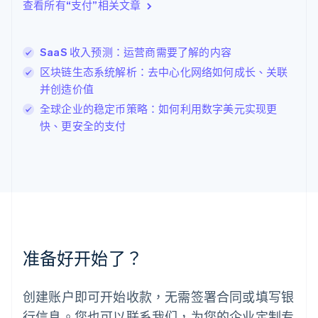
查看所有“支付”相关文章
English
立陶宛
English
SaaS 收入预测：运营商需要了解的内容
列支敦士登
Deutsch
English
区块链生态系统解析：去中心化网络如何成长、关联
卢森堡
并创造价值
Français
Deutsch
English
全球企业的稳定币策略：如何利用数字美元实现更
罗马尼亚
快、更安全的支付
English
马尔他
English
马来西亚
English
简体中文
美国
English
Español
简体中文
墨西哥
Español
English
准备好开始了？
挪威
English
葡萄牙
创建账户即可开始收款，无需签署合同或填写银
Português
English
行信息。您也可以联系我们，为您的企业定制专
日本