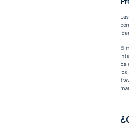
Pr
Las
com
ide
El 
int
de 
los
tra
mar
¿