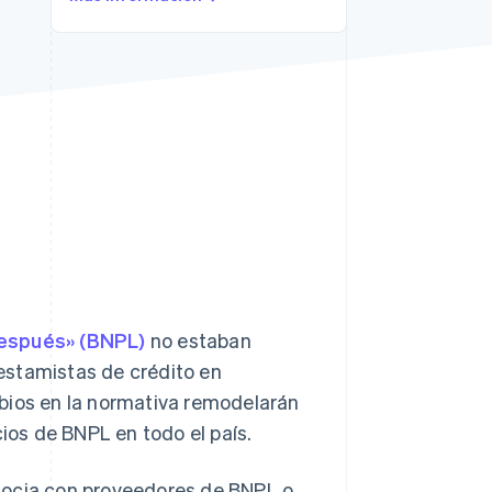
Sesiones de Stripe
2026
Descubre cómo Stripe
construye la
infraestructura
económica para la IA.
Mirar ahora
después» (BNPL)
no estaban
estamistas de crédito en
bios en la normativa remodelarán
cios de BNPL en todo el país.
socia con proveedores de BNPL o