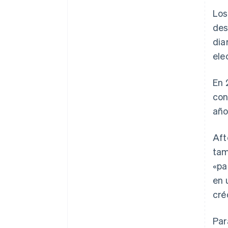
Los
des
dia
ele
En 
con
año
Aft
tam
«pa
en 
cré
Par