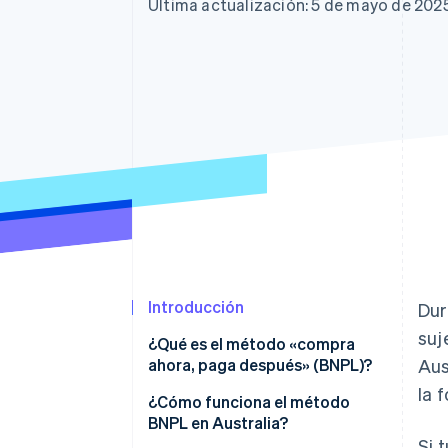
Última actualización: 5 de mayo de 202
Introducción
Dur
suj
¿Qué es el método «compra
ahora, paga después» (BNPL)?
Aus
la 
Modelo de ingresos
¿Cómo funciona el método
BNPL en Australia?
Proceso de aprobación
Si 