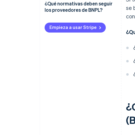
¿Qué normativas deben seguir
se 
los proveedores de BNPL?
con
Concesión de licencias
Empieza a usar Stripe
¿Qu
Préstamos responsables
Límites de comisiones
Divulgación de información
Gestión de reclamaciones
Antielusión
¿
(