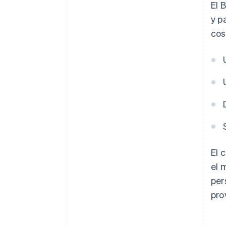
El 
y p
cos
El 
el 
per
pro