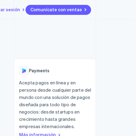
iar sesión
Comunícate con ventas
Recursos
Ecosistema
Contacto
 marketplaces
Más
Integraciones de aplicaciones
Socios
Contacta con ventas
Product roadmap
s
Ejemplos de código
Stripe App Marketplace
Conviértete en socio
Ver lo que viene
ataformas
Blog de desarrolladores
Estado de la API
Radar
Prevención de fraude
Payments
Atlas
Constitución de una startup
 lucro
Acepta pagos en línea y en
persona desde cualquier parte del
Climate
Eliminación de dióxido de
mundo con una solución de pagos
carbono
diseñada para todo tipo de
negocios: desde startups en
crecimiento hasta grandes
empresas internacionales.
Más información