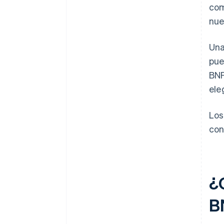
com
nue
Una
pue
BNP
ele
Los
con
¿
B