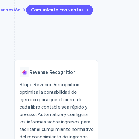
iar sesión
Comunícate con ventas
Recursos
Ecosistema
Contacto
 marketplaces
Más
Integraciones de aplicaciones
Socios
Contacta con ventas
Product roadmap
s
Ejemplos de código
Stripe App Marketplace
Conviértete en socio
Ver lo que viene
ataformas
Blog de desarrolladores
Estado de la API
Radar
Prevención de fraude
Revenue Recognition
Atlas
Constitución de una startup
 lucro
Stripe Revenue Recognition
optimiza la contabilidad de
Climate
Eliminación de dióxido de
ejercicio para que el cierre de
carbono
cada libro contable sea rápido y
preciso. Automatiza y configura
los informes sobre ingresos para
facilitar el cumplimiento normativo
del reconocimiento de ingresos