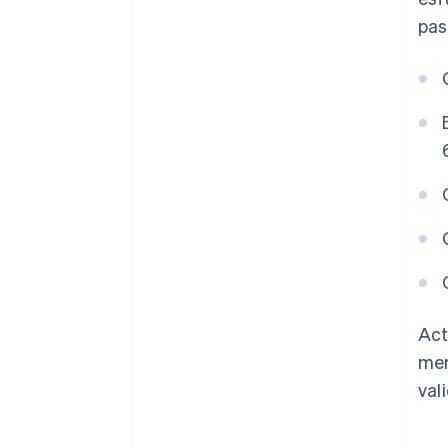
pas
Act
men
val