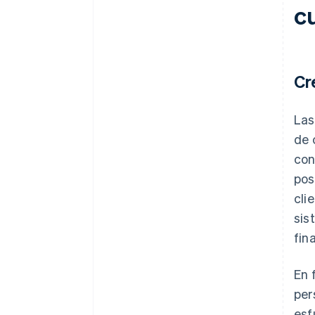
c
Cr
Las
de 
con
pos
cli
sis
fin
En 
per
esf