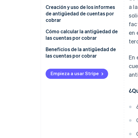
a l
Creación y uso de los informes
de antigüedad de cuentas por
sol
cobrar
fac
Creación del informe
Cómo calcular la antigüedad de
en 
las cuentas por cobrar
ter
Análisis del informe
Ejemplo de cálculo
Beneficios de la antigüedad de
Actuar en función del informe
las cuentas por cobrar
En 
cue
Empieza a usar Stripe
ant
¿Qu