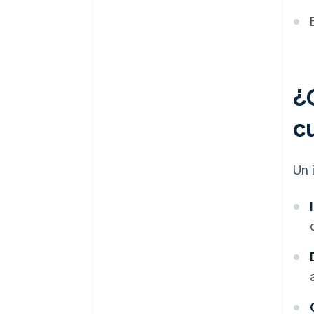
¿
c
Un 