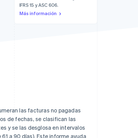
IFRS 15 y ASC 606.
Sesiones de Stripe
Más información
2026
Descubre cómo Stripe
construye la
infraestructura
económica para la IA.
Mirar ahora
numeran las facturas no pagadas
los de fechas, se clasifican las
s y se las desglosa en intervalos
e 61 a 90 días). Este informe ayuda