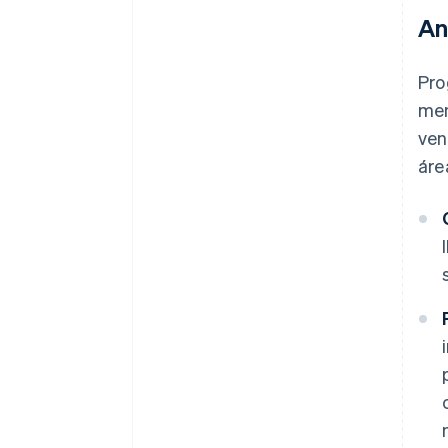
An
Pro
men
ven
áre