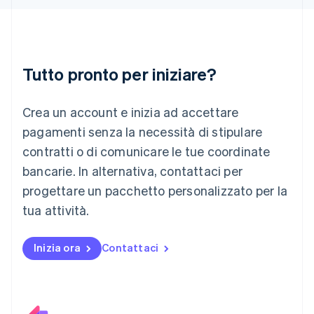
Italiano
English
Lettonia
English
Liechtenstein
Deutsch
English
Tutto pronto per iniziare?
Lituania
English
Crea un account e inizia ad accettare
Lussemburgo
Français
Deutsch
English
pagamenti senza la necessità di stipulare
Malaysia
contratti o di comunicare le tue coordinate
English
简体中文
Malta
bancarie. In alternativa, contattaci per
English
progettare un pacchetto personalizzato per la
Messico
tua attività.
Español
English
Norvegia
English
Inizia ora
Contattaci
Nuova Zelanda
English
Paesi Bassi
Nederlands
English
Polonia