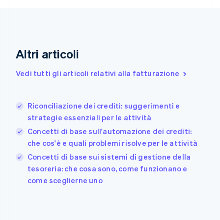
English
Emirati Arabi Uniti
English
Estonia
English
Altri articoli
Finlandia
English
Svenska
Vedi tutti gli articoli relativi alla fatturazione
Francia
Français
English
Germania
Riconciliazione dei crediti: suggerimenti e
Deutsch
English
strategie essenziali per le attività
Giappone
日本語
English
Concetti di base sull'automazione dei crediti:
Gibilterra
che cos'è e quali problemi risolve per le attività
English
Concetti di base sui sistemi di gestione della
Grecia
English
tesoreria: che cosa sono, come funzionano e
India
come sceglierne uno
English
Irlanda
English
Italia