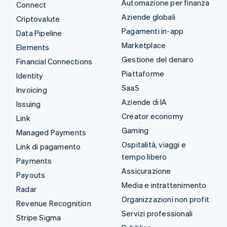
Automazione per finanza
Connect
Aziende globali
Criptovalute
Pagamenti in-app
Data Pipeline
Marketplace
Elements
Gestione del denaro
Financial Connections
Piattaforme
Identity
SaaS
Invoicing
Aziende di IA
Issuing
Creator economy
Link
Gaming
Managed Payments
Ospitalità, viaggi e
Link di pagamento
tempo libero
Payments
Assicurazione
Payouts
Media e intrattenimento
Radar
Organizzazioni non profit
Revenue Recognition
Servizi professionali
Stripe Sigma