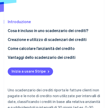
Radar
Prevenzione delle frodi
Ecosistema
Atlas
Introduzione
Costituzione di start-up
Partner
Stripe App Marketplace
Climate
Cosa è incluso in uno scadenzario dei crediti?
Rimozione del carbonio
Creazione e utilizzo di scadenzari dei crediti
Identity
Verifica online dell'identità
Creazione dello scadenzario
Come calcolare l’anzianità del credito
Analisi dello scadenzario
Esempio di calcolo
Vantaggi dello scadenzario dei crediti
Azioni da intraprendere in base allo scadenzario
Inizia a usare Stripe
Stripe Sessions 2026
Scopri come Stripe sta costruendo l'infrastruttura economi
Guarda ora
Uno scadenzario dei crediti riporta le fatture clienti non
pagate e le note di credito non utilizzate per intervalli di
date, classificando i crediti in base alla relativa anzianità
e suddividendoli in intervalli di 30 giorni (ad es. 0-30