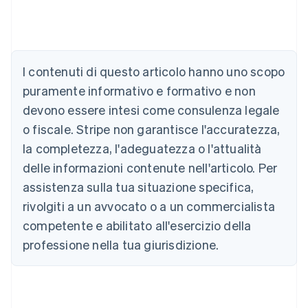
Australia
I contenuti di questo articolo hanno uno scopo
English
Austria
puramente informativo e formativo e non
Deutsch
English
devono essere intesi come consulenza legale
Belgio
Nederlands
Français
Deutsch
English
o fiscale. Stripe non garantisce l'accuratezza,
Brasile
la completezza, l'adeguatezza o l'attualità
Português
English
Bulgaria
delle informazioni contenute nell'articolo. Per
English
assistenza sulla tua situazione specifica,
Canada
rivolgiti a un avvocato o a un commercialista
English
Français
Cina continentale
competente e abilitato all'esercizio della
简体中文
English
professione nella tua giurisdizione.
Cipro
English
Croazia
English
Italiano
Danimarca