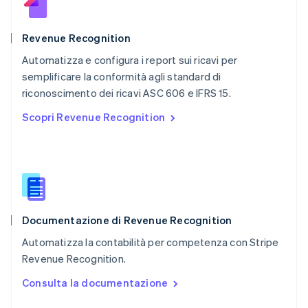
English
Portogallo
Português
English
Revenue Recognition
RAS di Hong Kong, Cina
Automatizza e configura i report sui ricavi per
English
简体中文
semplificare la conformità agli standard di
Regno Unito
English
riconoscimento dei ricavi ASC 606 e IFRS 15.
Repubblica Ceca
Scopri Revenue Recognition
English
Romania
English
Singapore
English
简体中文
Slovacchia
English
Documentazione di Revenue Recognition
Slovenia
English
Italiano
Automatizza la contabilità per competenza con Stripe
Spagna
Revenue Recognition.
Español
English
Stati Uniti
Consulta la documentazione
English
Español
简体中文
Svezia