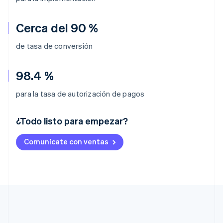
Cerca del 90 %
de tasa de conversión
98.4 %
para la tasa de autorización de pagos
¿Todo listo para empezar?
Alemania
Comunícate con ventas
Deutsch
English
Australia
English
Austria
Deutsch
English
Bélgica
Nederlands
Français
Deutsch
English
Brasil
Português
English