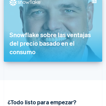
Estonia
English
Finlandia
English
Svenska
Francia
Français
English
Gibraltar
Snowflake sobre las ventajas
English
del precio basado en el
Grecia
English
consumo
Hungría
English
India
English
Irlanda
English
Italia
Italiano
English
Japón
日本語
English
¿Todo listo para empezar?
Letonia
English