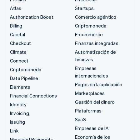
Atlas
Startups
Authorization Boost
Comercio agéntico
Billing
Criptomoneda
Capital
E-commerce
Checkout
Finanzas integradas
Climate
Automatización de
finanzas
Connect
Empresas
Criptomoneda
internacionales
Data Pipeline
Pagos en la aplicación
Elements
Marketplaces
Financial Connections
Gestión del dinero
Identity
Plataformas
Invoicing
SaaS
Issuing
Empresas de IA
Link
Economía de los
Managed Payments