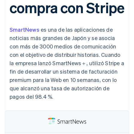
compra con Stripe
Authorization
Recognition
Empresa
Gestión del dinero
Gestionar
Boost
Automatización
Plataformas
suscripciones
Optimizaciones
contable
Hoja de ruta del
SaaS
Ofrecer cobro por
de aceptación
Stripe Sigma
producto
consumo
Link
Informes
Conferencia anual
Emitir tarjetas
SmartNews
es una de las aplicaciones de
Proceso de
personalizados
Sessions
respaldadas por
compra
Data Pipeline
Empleos
monedas estables
noticias más grandes de Japón y se asocia
Por sector
acelerado
Sincronización
Sala de prensa
Aprovisiona y gestiona
con más de 3000 medios de comunicación
de datos
Stripe Press
servicios con agentes
Empresas de IA
con el objetivo de distribuir historias. Cuando
Economía de los
la empresa lanzó SmartNews＋, utilizó Stripe a
creadores
Juegos
Contacto
fin de desarrollar un sistema de facturación
Más
Recursos
Hostelería, viajes y ocio
Product roadmap
premium para la Web en 10 semanas, con lo
Contacta con ventas
Ver lo que viene
Seguros
Integraciones de
Conviértete en socio
que alcanzó una tasa de autorización de
Medios de
aplicaciones
Radar
comunicación y
Ejemplos de código
pagos del 98.4 %.
Prevención de fraude
entretenimiento
Blog de
Organizaciones sin
desarrolladores
Atlas
fines de lucro
Estado de la API
Constitución de una startup
Servicios
Climate
profesionales
Eliminación de dióxido de carbono
Sector público
Minorista