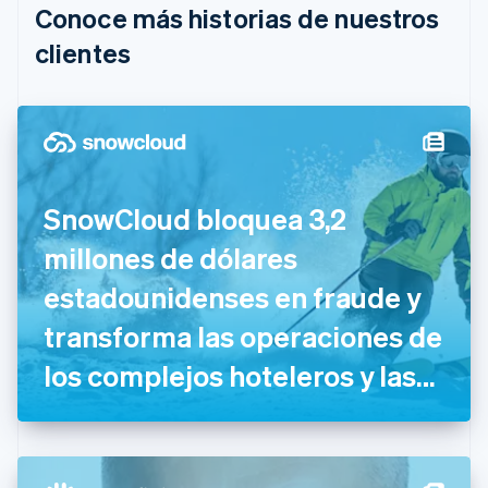
Conoce más historias de nuestros
Bulgaria
English
clientes
Canadá
English
Français
China continental
简体中文
English
Chipre
English
Croacia
SnowCloud bloquea 3,2
English
Italiano
Dinamarca
millones de dólares
English
Emiratos Árabes Unidos
estadounidenses en fraude y
English
transforma las operaciones de
Eslovaquia
English
los complejos hoteleros y las
Eslovenia
English
Italiano
atracciones con Stripe
España
Español
English
Estados Unidos
English
Español
简体中文