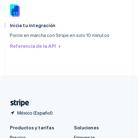
RAE de Hong Kong, China
English
简体中文
Reino Unido
English
Inicia tu integración
República Checa
Ponte en marcha con Stripe en solo 10 minutos
English
Rumania
Referencia de la API
English
Singapur
English
简体中文
Suecia
Svenska
English
Suiza
Deutsch
Français
Italiano
English
Tailandia
ไทย
English
México (Español)
Productos y tarifas
Soluciones
Precios
Empresas