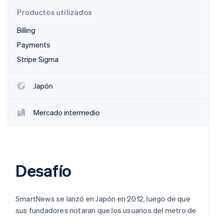
Productos utilizados
Billing
Ecosistema
Payments
Sesiones de Stripe 2026
Socios
Descubre cómo Stripe construye la infraestructura económi
Stripe Sigma
Stripe App Marketplace
Mirar ahora
Japón
Mercado intermedio
Desafío
SmartNews se lanzó en Japón en 2012, luego de que
sus fundadores notaran que los usuarios del metro de