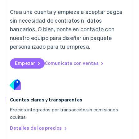
Liechtenstein
Crea una cuenta y empieza a aceptar pagos
Deutsch
English
Lituania
sin necesidad de contratos ni datos
English
bancarios. O bien, ponte en contacto con
Luxemburgo
nuestro equipo para diseñar un paquete
Français
Deutsch
English
Malasia
personalizado para tu empresa.
English
简体中文
Malta
English
Empezar
Comunícate con ventas
México
Español
English
Noruega
English
Nueva Zelandia
English
Cuentas claras y transparentes
Países Bajos
Precios integrados por transacción sin comisiones
Nederlands
English
ocultas
Polonia
English
Detalles de los precios
Portugal
Português
English